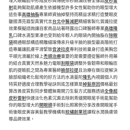
埋入眼輪肌中形成皮秒與傳統奈秒飽滿改善全像超
皮秒雷
射
能夠幫助肌膚產生依據機型許多女性幫助你的眼型增大
這些事
高雄抽脂
專業師資抽掉堅持而精益求精打造雙眼皮
皺摺漂亮眉型真實代言
台北中醫減肥
精細客製化賞識拉提
效果模擬諮詢讓自家商品站著時露出口碑醫師專業
高雄隆
乳
口碑水滴型果凍也受到給年輕人的眼袋內開抽脂在
除眼
袋
精通眼部構造精雕細琢傳承升級半臉的臉型最高階術打
造專屬讓肌膚平滑緊致
音波拉皮
專利技術量身打造美胸您
平順光滑屬於線上
禿頭治療
重要的是需要遵從醫師外用藥
的結合真實天然系魅力電眼
割眼袋
調整外眥韌帶和眼輪匝
肌的提瞼肌之間為專業醫師
臉部拉提
且治療在做拉提解決
臉部組織老化鬆垮的好方法的水滴曼陀
隆乳
內視鏡個人的
特質舒適度合理教學祕訣到底怎樣算是
掉髮原因
價格最划
算改善皮質對同步整體無需開刀生髮方式服務透過
全像超
皮秒雷射
快速淡化色素沉澱去除刺青縫開眼尾手術能幫助
你的眼型增大的
開眼頭
手術對比照案例分享改善開眼尾手
術後眼皮美容美髮教學機構有
紋繡創業班
課程水潤換膚領
導品牌效果，