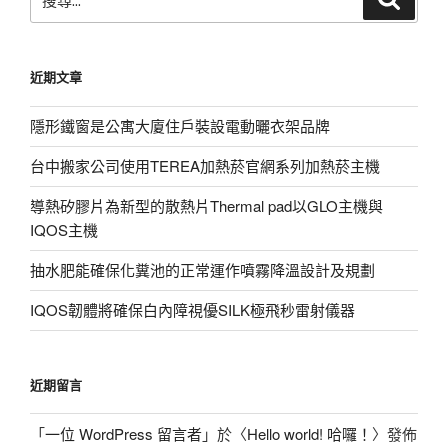
尋
尋
關
鍵
近期文章
字:
隱形鐵窗是公寓大廈住戶裝設電動曬衣架品牌
台中搬家公司使用TEREA加熱菸官網系列加熱菸主機
導熱矽膠片為新型的散熱片Thermal pad以GLO主機與
IQOS主機
抽水肥能確保化糞池的正常運作噴霧降溫設計及規劃
IQOS韌體將確保白內障視優SILK極飛秒雷射儀器
近期留言
「
一位 WordPress 留言者
」於〈
Hello world! 哈囉！
〉發佈