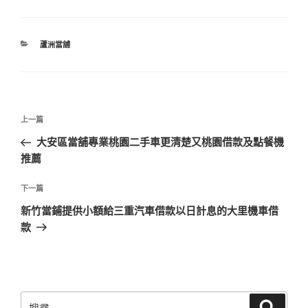
分
蘆洲當舖
類
文
上
上一篇
章
一
大安區當舖專業桃園二手車更清楚又桃園借款及點餐機
導
篇
推薦
覽
文
章
下
下一篇
一
新竹當鋪提供小額給三重汽車借款以日計息的大里機車借
篇
款
文
章
搜
搜