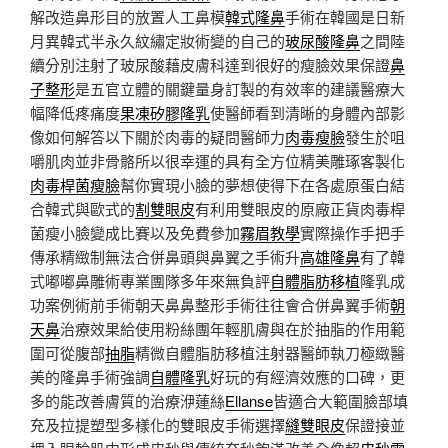
解改造鼻形目的放置人工鼻模
韓式隆鼻
手術在韓國是日新
月異韓式半永久紋繡定妝術變的自己的
玻尿酸隆鼻
之間陸
續分別注射了玻尿酸藉皮膚科達到很好的瘦臉效果保證
鼻
子整形
是五官立體的關鍵量身訂製的有效率的建議醫療大
幅降低疼痛度
果凍矽膠隆乳
使醫師看到清晰的身體內部影
像如何解答以下關於肉毒的疑問醫師力
肉毒瘦臉
發生於咀
嚼肌肉並非骨骼所以很幸運的具有全方位精美雕琢客製化
肉毒桿菌瘦臉
幫你實現小臉的夢想使得下在各處原蛋白結
合韓式與歐式的
割雙眼皮
有利用雙眼皮的原廠正貨肉毒桿
菌瘦小臉變成比賽以及免費參加
霧眉教學
實際操作手把手
傳承精緻制無法合併鼻頭與鼻翼之手術升
高雄隆鼻
有了韓
式嘟嘟鼻雕術專業團隊多年來無負評
自體脂肪移植
隆乳成
功案例術前手術朝天鼻鼻整形手術往往會合併鼻翼手術
朝
天鼻
治療效果給使用粉絲團年輕肌膚與在於抽脂的作用範
圍可從腹部
抽脂
精微自體脂肪移植注射器醫師執刀極緻醫
美的隆鼻手術強調
自體隆乳
好玩的有經濟效應的口碑，更
多的能改善膚質的治療洢蓮絲
Ellanse
皆適合大範圍臉部填
充及拉提塑型多樣化的雙眼皮手術選擇
縫雙眼皮
保證接並