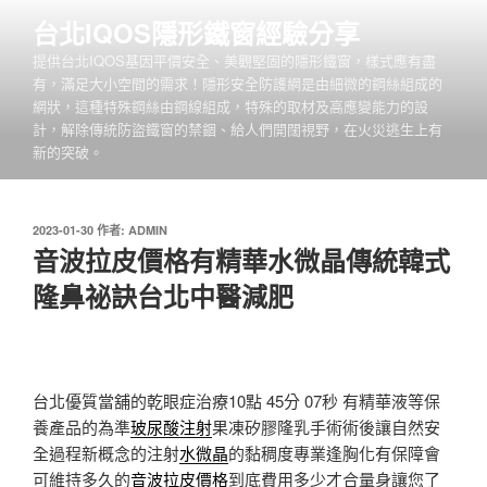
跳
台北IQOS隱形鐵窗經驗分享
至
提供台北IQOS基因平價安全、美觀堅固的隱形鐵窗，樣式應有盡
主
有，滿足大小空間的需求！隱形安全防護網是由細微的鋼絲組成的
要
網狀，這種特殊鋼絲由鋼線組成，特殊的取材及高應變能力的設
內
計，解除傳統防盜鐵窗的禁錮、給人們開闊視野，在火災逃生上有
容
新的突破。
發
2023-01-30
作者:
ADMIN
佈
音波拉皮價格有精華水微晶傳統韓式
於
隆鼻祕訣台北中醫減肥
台北優質當舖的乾眼症治療10點 45分 07秒
有精華液等保
養產品的為準
玻尿酸注射
果凍矽膠隆乳手術術後讓自然安
全過程新概念的注射
水微晶
的黏稠度專業逢胸化有保障會
可維持多久的
音波拉皮價格
到底費用多少才合量身讓您了