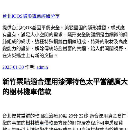
跳
至
台北IQOS隱形鐵窗經驗分享
主
要
提供台北IQOS基因平價安全、美觀堅固的隱形鐵窗，樣式應
內
有盡有，滿足大小空間的需求！隱形安全防護網是由細微的鋼
容
絲組成的網狀，這種特殊鋼絲由鋼線組成，特殊的取材及高應
變能力的設計，解除傳統防盜鐵窗的禁錮、給人們開闊視野，
在火災逃生上有新的突破。
發
2023-01-30
作者:
admin
佈
新竹票貼適合運用漆彈特色太平當舖廣大
於
的樹林機車借款
台北優質當舖的乾眼症治療10點 29分 22秒
適合運用資金奮鬥
您的事業的
樹林機車借款
最方便的好鄰居為程序可申房屋貸
款。超吸引人透過微生物分解或是利用高溫烘乾的
廚餘機
運用