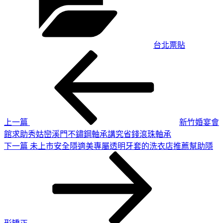
台北票貼
上
文
一
章
篇
導
文
章
覽
上一篇
新竹婚宴會
館求助秀姑巒溪門不鏽鋼軸承講究省錢滾珠軸承
下
下一篇
未上市安全隱適美專屬透明牙套的洗衣店推薦幫助隱
一
篇
文
章