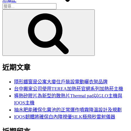
形矯正
搜
搜
尋
尋
關
鍵
字:
近期文章
隱形鐵窗是公寓大廈住戶裝設電動曬衣架品牌
台中搬家公司使用TEREA加熱菸官網系列加熱菸主機
導熱矽膠片為新型的散熱片Thermal pad以GLO主機與
IQOS主機
抽水肥能確保化糞池的正常運作噴霧降溫設計及規劃
IQOS韌體將確保白內障視優SILK極飛秒雷射儀器