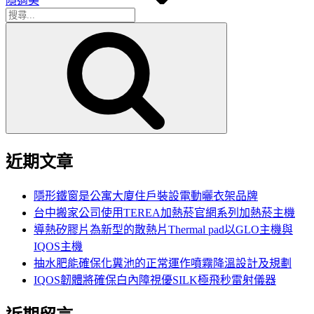
隱適美
搜
搜
尋
尋
關
鍵
字:
近期文章
隱形鐵窗是公寓大廈住戶裝設電動曬衣架品牌
台中搬家公司使用TEREA加熱菸官網系列加熱菸主機
導熱矽膠片為新型的散熱片Thermal pad以GLO主機與
IQOS主機
抽水肥能確保化糞池的正常運作噴霧降溫設計及規劃
IQOS韌體將確保白內障視優SILK極飛秒雷射儀器