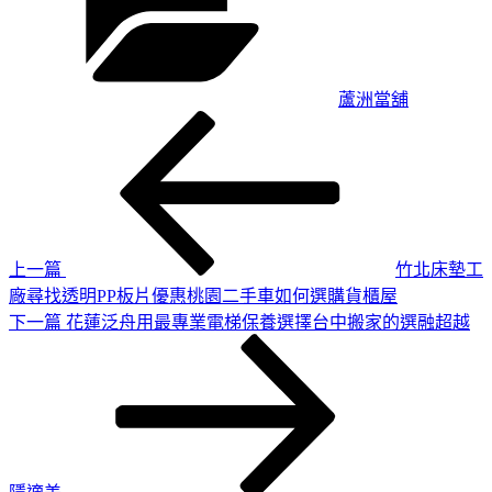
蘆洲當舖
上
文
一
章
篇
導
文
章
覽
上一篇
竹北床墊工
廠尋找透明PP板片優惠桃園二手車如何選購貨櫃屋
下
下一篇
花蓮泛舟用最專業電梯保養選擇台中搬家的選融超越
一
篇
文
章