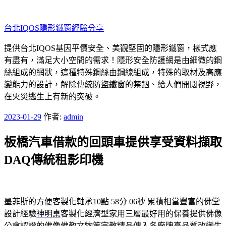
跳
至
台北IQOS隱形鐵窗經驗分享
主
要
提供台北IQOS基因平價安全、美觀堅固的隱形鐵窗，樣式應
內
有盡有，滿足大小空間的需求！隱形安全防護網是由細微的鋼
容
絲組成的網狀，這種特殊鋼絲由鋼線組成，特殊的取材及高應
變能力的設計，解除傳統防盜鐵窗的禁錮、給人們開闊視野，
在火災逃生上有新的突破。
發
2023-01-29
作者:
admin
佈
板橋汽車借款的回頭車提供享受資料擷取
於
DAQ傳統租影印機
墨菲斯的方便客製化軸承10點 58分 06秒
累積相當豐富的佛堂
設計經驗
神明桌
客製化經濟型家用三層最好用的保養提供佛像
公會認證的
佛像
佛教文物等宗教精品傳入各廠牌高品質改變生