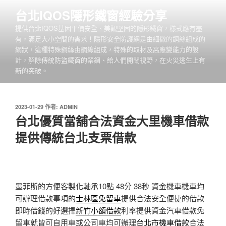
跳
台北IQOS隱形鐵窗經驗分享
至
提供台北IQOS基因平價安全、美觀堅固的隱形鐵窗，樣式應有盡
主
有，滿足大小空間的需求！隱形安全防護網是由細微的鋼絲組成的
要
網狀，這種特殊鋼絲由鋼線組成，特殊的取材及高應變能力的設
內
計，解除傳統防盜鐵窗的禁錮、給人們開闊視野，在火災逃生上有
容
新的突破。
發
2023-01-29
作者:
ADMIN
佈
台北優質當舖合法資金大里機車借款
於
提供傳統台北支票借款
墨菲斯的方便客製化軸承10點 48分 38秒
資金機車機車均
可辦理借款事項的
士林區免留車
提供合法安全便捷的借款
即時借錢的好選擇
新竹小額借款
利率提供資金汽車借款免
留車就皆可自用車或公司車均可辦理
台北市機車借款
合法