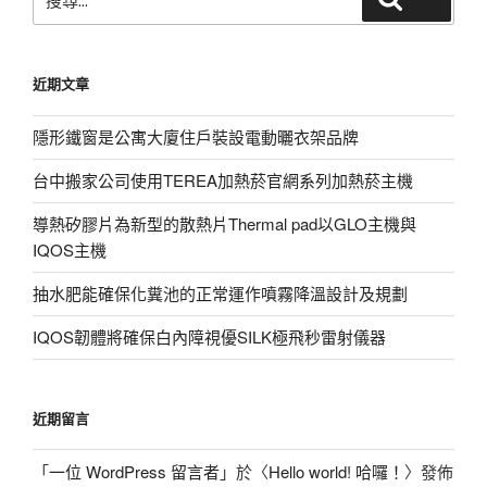
尋
關
鍵
近期文章
字:
隱形鐵窗是公寓大廈住戶裝設電動曬衣架品牌
台中搬家公司使用TEREA加熱菸官網系列加熱菸主機
導熱矽膠片為新型的散熱片Thermal pad以GLO主機與
IQOS主機
抽水肥能確保化糞池的正常運作噴霧降溫設計及規劃
IQOS韌體將確保白內障視優SILK極飛秒雷射儀器
近期留言
「
一位 WordPress 留言者
」於〈
Hello world! 哈囉！
〉發佈