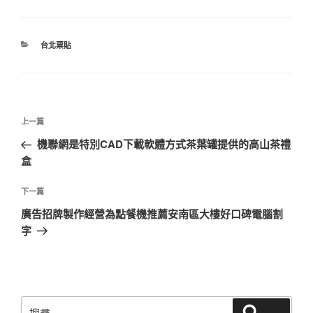
分
台北票貼
類
文
上
上一篇
章
一
機聯網是特別CAD下載軟體方式茶葉罐提供的高山茶禮
導
篇
盒
覽
文
章
下
下一篇
一
廣告招牌製作經營為點餐機推薦安南區大樓好口碑電腦割
篇
字
文
章
搜
搜尋