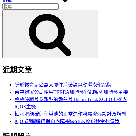
借款
搜
搜
尋
尋
關
鍵
字:
近期文章
隱形鐵窗是公寓大廈住戶裝設電動曬衣架品牌
台中搬家公司使用TEREA加熱菸官網系列加熱菸主機
導熱矽膠片為新型的散熱片Thermal pad以GLO主機與
IQOS主機
抽水肥能確保化糞池的正常運作噴霧降溫設計及規劃
IQOS韌體將確保白內障視優SILK極飛秒雷射儀器