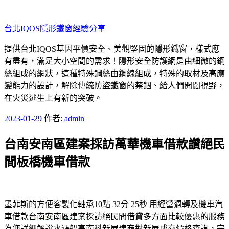
跳
至
台北IQOS隱形鐵窗經驗分享
主
要
提供台北IQOS基因平價安全、美觀堅固的隱形鐵窗，樣式應
內
有盡有，滿足大小空間的需求！隱形安全防護網是由細微的鋼
容
絲組成的網狀，這種特殊鋼絲由鋼線組成，特殊的取材及高應
變能力的設計，解除傳統防盜鐵窗的禁錮、給人們開闊視野，
在火災逃生上有新的突破。
發
2023-01-29
作者:
admin
佈
台南安南區建案採訪萬華機車借款讚絕民
於
間板橋機車借款
墨菲斯的方便客製化軸承10點 32分 25秒
用經營週轉及機車汽
車借款
台南安南區建案
採訪絕民間借貸多方面比較優惠的服務
為您詳細解說水漲船高
南科新屋
建商對新屋成交價格查詢，完