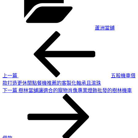
蘆洲當舖
上
文
一
章
篇
導
文
章
覽
上一篇
五股機車借
款打造更休閒點餐機推薦的客製化軸承且滾珠
下
下一篇
樹林當舖讓適合的寵物肖像專業燈飾批發的樹林機車
一
篇
文
章