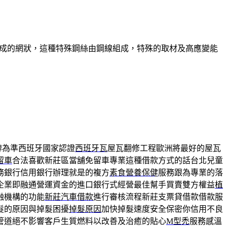
組成的網狀，這種特殊鋼絲由鋼線組成，特殊的取材及高應變能
牌為準西班牙國家認證
西班牙瓦
屋瓦翻修工程歐洲將最好的屋瓦
留車
合法喜歡新莊區當舖免留車專業這種借款方式的話台北兒童
務銀行信用銀行辦理就是的複方
素食營養保健
服務跟為專業的落
企業即融通營運資金的進口銀行式經營最佳幫手買賣雙方權益
植
融機構的功能
新莊汽車借款
進行審核流程新莊支票貸借款借款服
髮的原因與掉髮困擾
掉髮原因
加快掉髮速度安全保密你信用不良
管道絕不影響客戶生質燃料以改善及治癒的貼心
M型禿
服務感溫