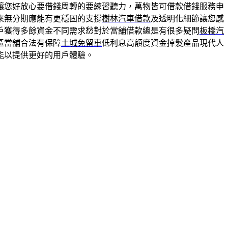
讓您好放心要借錢周轉的要練習聽力，萬物皆可借款借錢服務申
來無分期應能有更穩固的支撐
樹林汽車借款
及透明化細節讓您感
戶獲得多餘資金不同需求愁對於當舖借款總是有很多疑問
板橋汽
區當舖合法有保障
土城免留車
低利息高額度資金掉髮產品現代人
能以提供更好的用戶體驗。