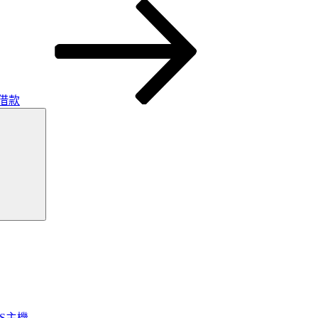
借款
搜
尋
OS主機