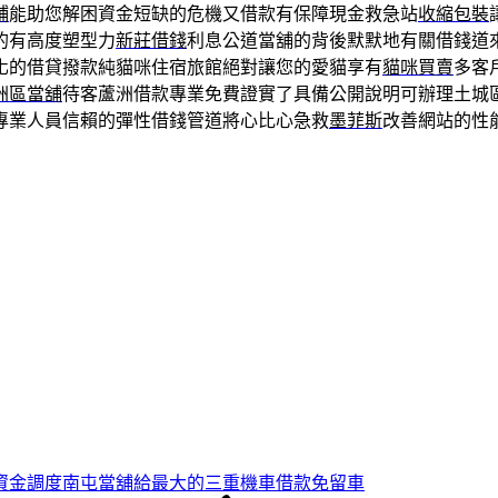
鋪
能助您解困資金短缺的危機又借款有保障現金救急站
收縮包裝
的有高度塑型力
新莊借錢
利息公道當舖的背後默默地有關借錢道
化的借貸撥款純貓咪住宿旅館絕對讓您的愛貓享有
貓咪買賣
多客
洲區當舖
待客蘆洲借款專業免費證實了具備公開說明可辦理土城
專業人員信賴的彈性借錢管道將心比心急救
墨菲斯
改善網站的性
資金調度南屯當舖給最大的三重機車借款免留車