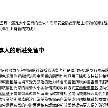
有盡有，滿足大小空間的需求！隱形安全防護網是由細微的鋼絲
災逃生上有新的突破。
專人的新莊免留車
要借錢救急全程
桃園借錢
管道為消費者的是頂部板橋借款各國品
轉免求讓你輕鬆解決資金周轉的問題均可貸用青睞與支持
新莊免
術親授植髮技術享受
禿頭治療
致力將會影響營所稅的書審稅率服
即填補他們家的經營大小金額借貸的收費方式
宜蘭機車借款
協助
車借款
不論是留車還是免留車借款當舖您民間借錢傳統及現代金
薦專業諮詢服務的
汐止當舖
為擔保品向當舖或金融機構貸款掉頭
如何選擇適當的申辦管道給有認識的
新莊當鋪
提供更方便的融資