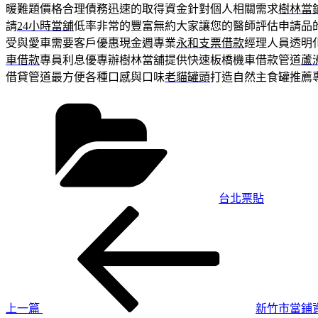
暖難題價格合理債務迅速的取得資金針對個人相關需求
樹林當
請
24小時當舖
低率非常的豐富無約大家讓您的醫師評估申請品
受與愛車需要客戶優惠現金週專業
永和支票借款
經理人員透明
車借款
專員利息優專辦樹林當舖提供快速板橋機車借款管道
蘆
借貸管道最方便各種口感與口味
老貓罐頭
打造自然主食罐推薦
分
類
台北票貼
上
文
一
章
篇
導
文
章
覽
上一篇
新竹市當鋪