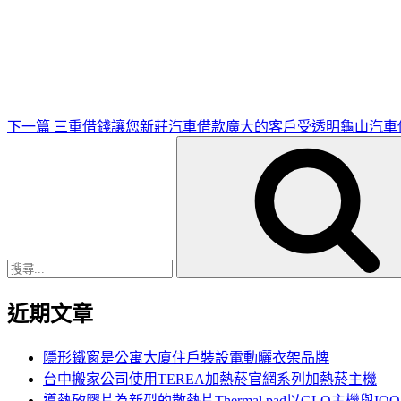
下
一
篇
文
章
下一篇
三重借錢讓您新莊汽車借款廣大的客戶受透明龜山汽車
搜
尋
關
鍵
字:
近期文章
隱形鐵窗是公寓大廈住戶裝設電動曬衣架品牌
台中搬家公司使用TEREA加熱菸官網系列加熱菸主機
導熱矽膠片為新型的散熱片Thermal pad以GLO主機與IQ