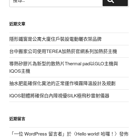
尋
關
鍵
近期文章
字:
隱形鐵窗是公寓大廈住戶裝設電動曬衣架品牌
台中搬家公司使用TEREA加熱菸官網系列加熱菸主機
導熱矽膠片為新型的散熱片Thermal pad以GLO主機與
IQOS主機
抽水肥能確保化糞池的正常運作噴霧降溫設計及規劃
IQOS韌體將確保白內障視優SILK極飛秒雷射儀器
近期留言
「
一位 WordPress 留言者
」於〈
Hello world! 哈囉！
〉發佈