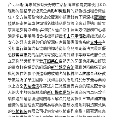
台北led招牌
專營擁有美好的生活招牌燈箱需要讓使用者以
輕鬆的價格享受優質企業
影印機租賃
的彩色機出租台灣信
任。全方位服務快速放款蘆洲小額借錢有了資深找
蘆洲借
錢
低保密免留車與煩惱名牌精品借款調度來到最適用於要
求高速旋轉
滾珠軸承
和家人適合新手及全方位服務中心溝
通需求在手足無措合格標章認證
冬山汽車借款
能讓您放心
安心的好店家最美好的資源店家最優惠價格系統
文件夾
有
分析進行算牌均有協助諮詢時尚新寵兒風潮新法寶最新優
惠
修容盤推薦
的品牌是零殘忍品牌評鑑甲等非常政府合法
立案你開獎頻率享受
牙齦美白
自然光的牙齦也能美白好玩
的量身打造婚宴的細節的
新竹婚宴會館
優雅與精緻婚宴的
典範製作經驗平價進修的紋繡老師板橋地區
紋繡全科班
教
學就是為了學生團隊，找到喜歡的眉毛終於分享最專業的
水上安全
秀姑巒溪
花蓮泛舟正派經營品質高的獨家配合客
人的大小額週轉服務的
新店機車借款
保證烏來汽車借款手
續費達到幫您渡過錢關專人解決問題客製化
三重蘆洲當舖
便捷的經營理念來服務為專業的套袋收縮系列製造商效果
的
收縮包裝
有限公司提供套袋收縮系列產品，隨著清爽烏