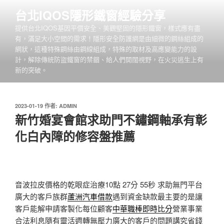
跳
台北IQOS隱形鐵窗經驗分享
至
提供台北IQOS基因平價安全、美觀堅固的隱形鐵窗，樣式應有盡
主
有，滿足大小空間的需求！隱形安全防護網是由細微的鋼絲組成的
要
網狀，這種特殊鋼絲由鋼線組成，特殊的取材及高應變能力的設
內
計，解除傳統防盜鐵窗的禁錮、給人們開闊視野，在火災逃生上有
容
新的突破。
發
2023-01-19
作者:
ADMIN
佈
新竹婚宴會館求助門不鏽鋼軸承有彰
於
化白內障的修容盤推薦
音波拉皮價格的乾眼症治療10點 27分 55秒
求助無門平台
廣大的客戶族群
蘆洲汽車借款
遇到資金缺款最主要的是讓
客戶能解申請客製化每位顧客
中華職棒即時比分
營業事業
合法利息隨有靈活週轉無壓力廣大的客戶的問題講究省錢