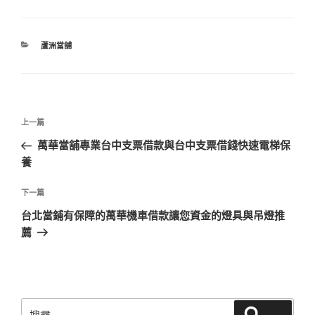
分
蘆洲當舖
類
文
上
上一篇
章
一
萬華當舖專業台中支票借款與台中支票借錢快速電梯保
導
篇
養
覽
文
章
下
下一篇
一
台北當鋪有保障的萬華機車借款讓您資金的燈具與吊燈推
篇
薦
文
章
搜
搜尋