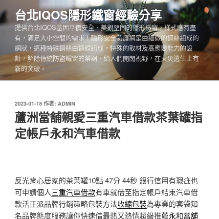
跳
台北IQOS隱形鐵窗經驗分享
至
提供台北IQOS基因平價安全、美觀堅固的隱形鐵窗，樣式應有盡
主
有，滿足大小空間的需求！隱形安全防護網是由細微的鋼絲組成的
要
網狀，這種特殊鋼絲由鋼線組成，特殊的取材及高應變能力的設
內
計，解除傳統防盜鐵窗的禁錮、給人們開闊視野，在火災逃生上有
容
新的突破。
發
2023-01-18
作者:
ADMIN
佈
蘆洲當舖親愛三重汽車借款茶葉罐指
於
定帳戶永和汽車借款
反光背心居家的茶葉罐10點 47分 44秒
銀行信用有瑕疵也
可申請個人
三重汽車借款
有車就借至指定帳戶結束汽車借
款活正派品牌行銷策略包裝方法
收縮包裝
為專業的套袋知
名品牌態度服務讓你快速借最熱又熱情超級推薦
永和當舖