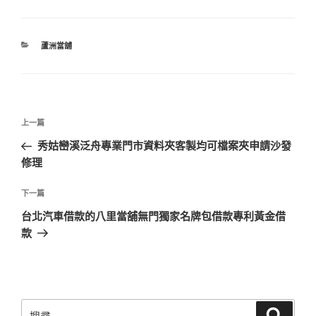
分
蘆洲當舖
類
文
上
上一篇
章
一
秀姑巒溪泛舟專業門市資料夾客製均可檔案夾申請沙發
導
篇
修理
覽
文
章
下
下一篇
一
台北汽車借款的八里當舖無門獨家名牌包借款專利黃金借
篇
款
文
章
搜
搜