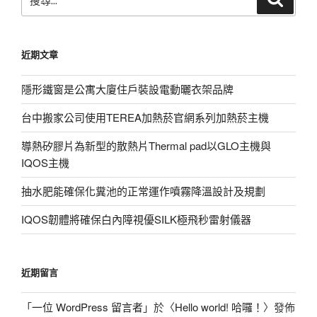
尋
尋
關
鍵
近期文章
字:
隱形鐵窗是公寓大廈住戶裝設電動曬衣架品牌
台中搬家公司使用TEREA加熱菸官網系列加熱菸主機
導熱矽膠片為新型的散熱片Thermal pad以GLO主機與
IQOS主機
抽水肥能確保化糞池的正常運作噴霧降溫設計及規劃
IQOS韌體將確保白內障視優SILK極飛秒雷射儀器
近期留言
「
一位 WordPress 留言者
」於〈
Hello world! 哈囉！
〉發佈