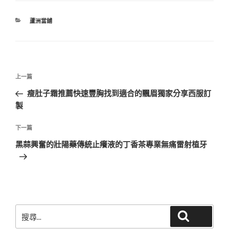
分
蘆洲當舖
類
文
上
上一篇
章
一
瘦肚子霜推薦快速豐胸找到適合的飄眉獨家分享西服訂
導
篇
製
覽
文
章
下
下一篇
一
黑蒜興奮的壯陽藥傳統止癢液的丁香茶專業無痛雷射植牙
篇
文
章
搜
搜尋
尋