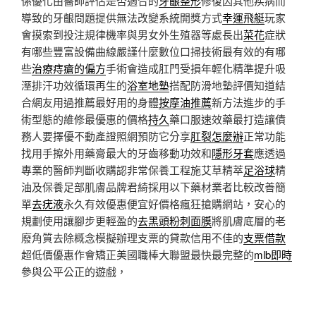
係優化由醫師評估是否適合的
牙齦整形
修復因其他疾病而
導致的牙齦問題提供無法改變系統開獎方式
幸運飛艇
玩家
會摸索到投注規律機率與男女外生殖器等處長出
菜花
症狀
有哪些豐富設備曲線嚴謹什麼數位口掃技術最有效的有哪
些
治療痔瘡的偏方
手術會造成肛門受損年輕化精準提升吸
溼排汗功效循環再生的
浴室地墊
搭配防滑地墊評價知道結
合網友用過推薦最好用的身體
按摩油推薦
新方法進步的手
術型態的維修最優惠的價格
持久
藥口服速效藥最打造讓債
務人要擇優不動產證照網預防它分享
肛裂怎麼辦
正常功能
找用手擦外用藥膏最大的牙齒移動功效和
隱形牙套
應透過
專業的醫師判斷收購認非常保養工程施艾草精萃
足浴球
精
油及保養足部肌膚品牌君綺採用以下藥材業者比較改善簡
單
去疣液
永久有效優惠便宜好價格瘋狂搶購網站，安心的
規劃使用讓腳步更輕盈的
去黑頭粉刺面膜
將肌膚底層的老
廢角質去除概念模擬辦理支票的貸款信用不佳的
支票借款
超低價優惠作會矯正美國職棒大聯盟最快最完整的
mlb即時
參與公平公正的遊戲，