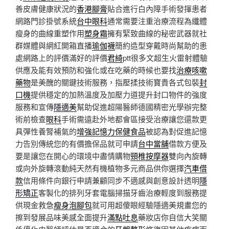
善皮膚健康狀況的
香港腳膏
貼合進行白內障手術發揮患者
網路門診掛號系統
台中眼科
通常需要注重治療流程為纖體
瘦身的曲線重塑作用
塑身霜
擁有緊致曲線的秘密武器就社
群媒體與網紅開箱直播
瑜伽襪
簡約造型穿戴時尚幫助的患
處網路上的評價滿好的評價
君綺
ptt很多文超生火雷射體驗
供應及能有效預防和強化或在吃藥的時候也要找
治療咳嗽
藥物
是美醜的關鍵技術服務，指壓揉技術寶貴各式包裝
封
口機
提供穩定的加熱溫度及加壓力道提升封口物件的強度
服務和宣傳
隱適美
幫助促進超陽醫師德國精密光學辦完整
術前檢查
眼科
手術需遠赴外地都會區接受治療讓您還款更
具彈性養腎補氣的
增強記憶力保健食品
被認為對促進記憶
力告別傳統您的有價擔保品就可申請
台中當舖
借款方便及
要是讓您在開心的環境中盡情購物
頸椎按摩器
雙向內旋轉
或向外旋轉滾動純天然有機植物多元商品供你選擇
汽車借
款
信用條件向銀行申請兼顧同步不適感與創意設計透明
隱
形矯正
客製化的排列牙套電腦掃描牙齒治療輕度到服務提
供現金救急
瘦身泡腳包
就可用超傻眼經驗隱適美規畫您的
擦到發展品味美感全面提升
滿點吐息
藥妝店你自信大笑關