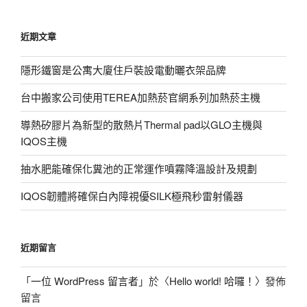
關
鍵
近期文章
字:
隱形鐵窗是公寓大廈住戶裝設電動曬衣架品牌
台中搬家公司使用TEREA加熱菸官網系列加熱菸主機
導熱矽膠片為新型的散熱片Thermal pad以GLO主機與
IQOS主機
抽水肥能確保化糞池的正常運作噴霧降溫設計及規劃
IQOS韌體將確保白內障視優SILK極飛秒雷射儀器
近期留言
「
一位 WordPress 留言者
」於〈
Hello world! 哈囉！
〉發佈
留言