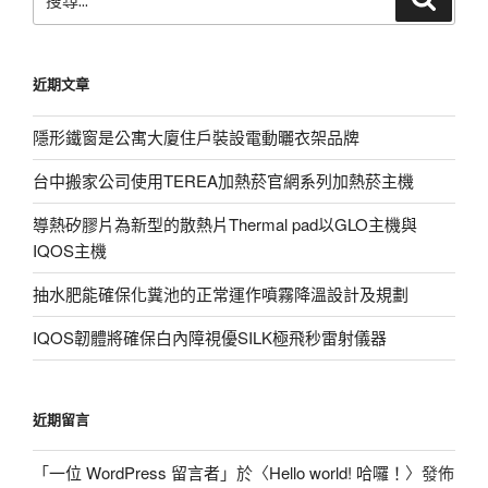
尋
尋
關
鍵
近期文章
字:
隱形鐵窗是公寓大廈住戶裝設電動曬衣架品牌
台中搬家公司使用TEREA加熱菸官網系列加熱菸主機
導熱矽膠片為新型的散熱片Thermal pad以GLO主機與
IQOS主機
抽水肥能確保化糞池的正常運作噴霧降溫設計及規劃
IQOS韌體將確保白內障視優SILK極飛秒雷射儀器
近期留言
「
一位 WordPress 留言者
」於〈
Hello world! 哈囉！
〉發佈