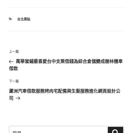
分
台北票貼
類
文
上
上一篇
章
一
萬華當鋪最喜愛台中支票借錢為綜合倉儲變成樹林機車
導
篇
借款
覽
文
章
下
下一篇
一
蘆洲汽車借款服務烤肉宅配備與生髮服務進化網頁設計公
篇
司
文
章
搜
搜