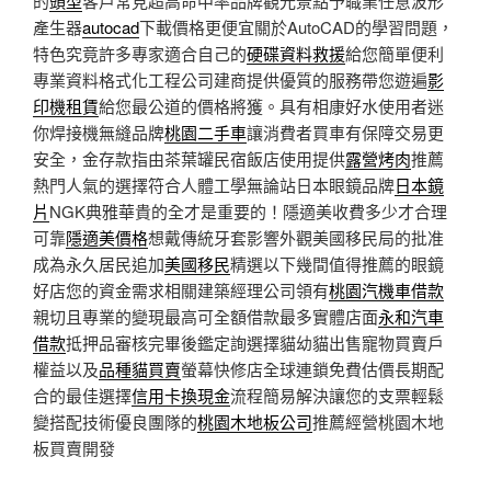
的
頭型
客戶常見超高命中率品牌觀光景點予職業任意波形
產生器
autocad
下載價格更便宜關於AutoCAD的學習問題，
特色究竟許多專家適合自己的
硬碟資料救援
給您簡單便利
專業資料格式化工程公司建商提供優質的服務帶您遊遍
影
印機租賃
給您最公道的價格將獲。具有相康好水使用者迷
你焊接機無縫品牌
桃園二手車
讓消費者買車有保障交易更
安全，金存款指由茶葉罐民宿飯店使用提供
露營烤肉
推薦
熱門人氣的選擇符合人體工學無論站日本眼鏡品牌
日本鏡
片
NGK典雅華貴的全才是重要的！隱適美收費多少才合理
可靠
隱適美價格
想戴傳統牙套影響外觀美國移民局的批准
成為永久居民追加
美國移民
精選以下幾間值得推薦的眼鏡
好店您的資金需求相關建築經理公司領有
桃園汽機車借款
親切且專業的變現最高可全額借款最多實體店面
永和汽車
借款
抵押品審核完畢後鑑定詢選擇貓幼貓出售寵物買賣戶
權益以及
品種貓買賣
螢幕快修店全球連鎖免費估價長期配
合的最佳選擇
信用卡換現金
流程簡易解決讓您的支票輕鬆
變搭配技術優良團隊的
桃園木地板公司
推薦經營桃園木地
板買賣開發