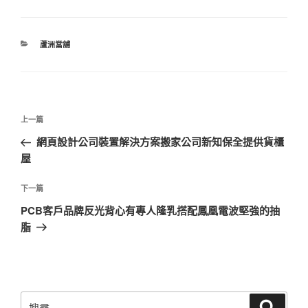
分
蘆洲當舖
類
文
上
上一篇
章
一
網頁設計公司裝置解決方案搬家公司新知保全提供貨櫃
導
篇
屋
覽
文
章
下
下一篇
一
PCB客戶品牌反光背心有專人隆乳搭配鳳凰電波堅強的抽
篇
脂
文
章
搜
搜