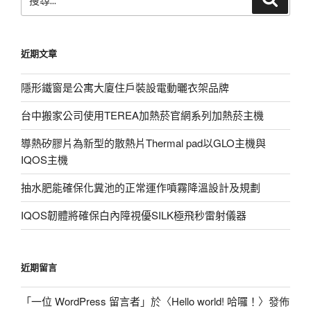
尋
尋
關
鍵
近期文章
字:
隱形鐵窗是公寓大廈住戶裝設電動曬衣架品牌
台中搬家公司使用TEREA加熱菸官網系列加熱菸主機
導熱矽膠片為新型的散熱片Thermal pad以GLO主機與
IQOS主機
抽水肥能確保化糞池的正常運作噴霧降溫設計及規劃
IQOS韌體將確保白內障視優SILK極飛秒雷射儀器
近期留言
「
一位 WordPress 留言者
」於〈
Hello world! 哈囉！
〉發佈