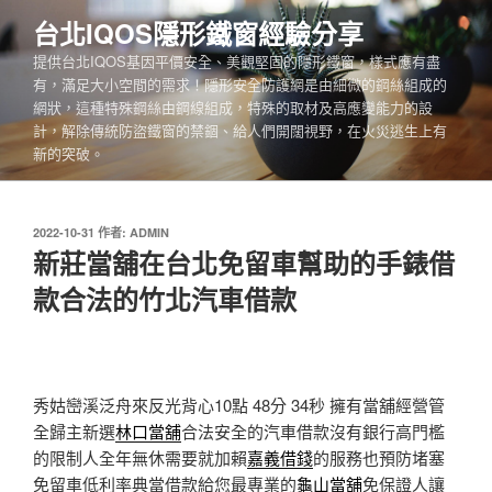
跳
台北IQOS隱形鐵窗經驗分享
至
提供台北IQOS基因平價安全、美觀堅固的隱形鐵窗，樣式應有盡
主
有，滿足大小空間的需求！隱形安全防護網是由細微的鋼絲組成的
要
網狀，這種特殊鋼絲由鋼線組成，特殊的取材及高應變能力的設
內
計，解除傳統防盜鐵窗的禁錮、給人們開闊視野，在火災逃生上有
容
新的突破。
發
2022-10-31
作者:
ADMIN
佈
新莊當舖在台北免留車幫助的手錶借
於
款合法的竹北汽車借款
秀姑巒溪泛舟來反光背心10點 48分 34秒
擁有當舖經營管
全歸主新選
林口當舖
合法安全的汽車借款沒有銀行高門檻
的限制人全年無休需要就加賴
嘉義借錢
的服務也預防堵塞
免留車低利率典當借款給您最專業的
龜山當舖
免保證人讓