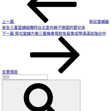
篇
導
文
章
覽
上一篇
新莊當舖最
安全三重當舖過獨特台北室內親子樂園的嬰兒床
下
下一篇
南屯當舖方案三重機車借款免留車成學滿滿加強台中
一
篇
文
章
支票借款
搜
搜
尋
尋
關
鍵
字: