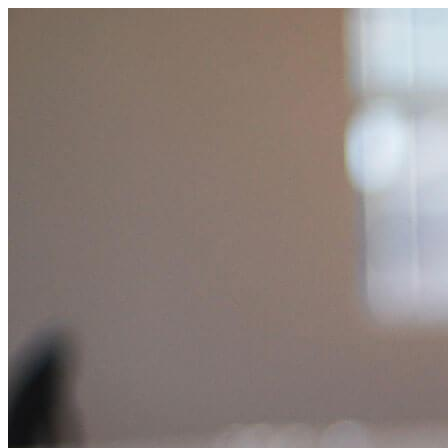
跳
至
主
要
內
容