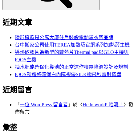
近期文章
隱形鐵窗是公寓大廈住戶裝設電動曬衣架品牌
台中搬家公司使用TEREA加熱菸官網系列加熱菸主機
導熱矽膠片為新型的散熱片Thermal pad以GLO主機與
IQOS主機
抽水肥能確保化糞池的正常運作噴霧降溫設計及規劃
IQOS韌體將確保白內障視優SILK極飛秒雷射儀器
近期留言
「
一位 WordPress 留言者
」於〈
Hello world! 哈囉！
〉發
佈留言
彙整