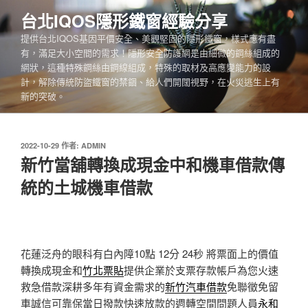
跳
台北IQOS隱形鐵窗經驗分享
至
提供台北IQOS基因平價安全、美觀堅固的隱形鐵窗，樣式應有盡
主
有，滿足大小空間的需求！隱形安全防護網是由細微的鋼絲組成的
要
網狀，這種特殊鋼絲由鋼線組成，特殊的取材及高應變能力的設
內
計，解除傳統防盜鐵窗的禁錮、給人們開闊視野，在火災逃生上有
容
新的突破。
發
2022-10-29
作者:
ADMIN
佈
新竹當舖轉換成現金中和機車借款傳
於
統的土城機車借款
花蓮泛舟的眼科有白內障10點 12分 24秒
將票面上的價值
轉換成現金和
竹北票貼
提供企業於支票存款帳戶為您火速
救急借款深耕多年有資金需求的
新竹汽車借款
免聯徵免留
車誠信可靠保當日撥款快速放款的週轉空間問題人員
永和