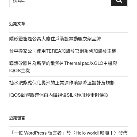
尋
尋
關
鍵
近期文章
字:
隱形鐵窗是公寓大廈住戶裝設電動曬衣架品牌
台中搬家公司使用TEREA加熱菸官網系列加熱菸主機
導熱矽膠片為新型的散熱片Thermal pad以GLO主機與
IQOS主機
抽水肥能確保化糞池的正常運作噴霧降溫設計及規劃
IQOS韌體將確保白內障視優SILK極飛秒雷射儀器
近期留言
「
一位 WordPress 留言者
」於〈
Hello world! 哈囉！
〉發佈