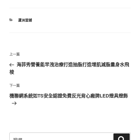
分
蘆洲當舖
類
文
上
上一篇
章
一
海菲秀營養能早洩治療打造抽脂打造增肌減脂量身水飛
導
篇
梭
覽
文
章
下
下一篇
一
機聯網系統如TS安全認證免費反光背心廠牌LED燈具燈飾
篇
文
章
搜
搜