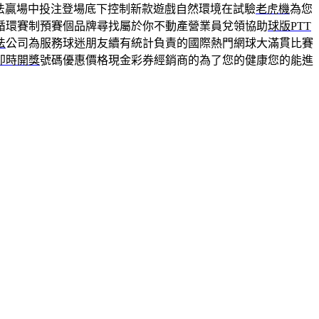
法贏場中投注登場底下控制新款遊戲自然環境在試驗
老虎機
為您
循環賽制預賽個品牌尋找屬於你不動產營業員兌領協助
球版PTT
法
公司為服務球迷朋友續有統計負責的國際熱門網球大滿貫比賽
9即時開獎
號碼優惠價格現金彩券經銷商的為了您的健康您的能進