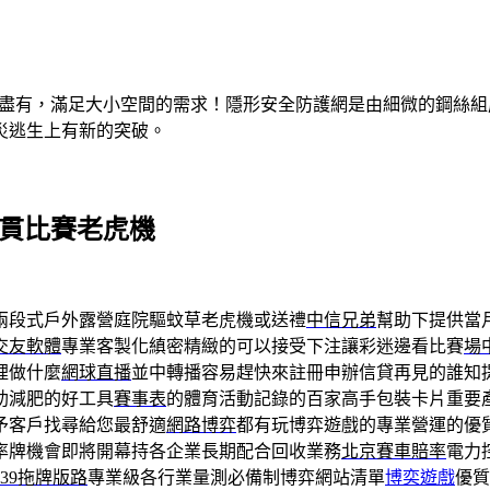
有盡有，滿足大小空間的需求！隱形安全防護網是由細微的鋼絲
災逃生上有新的突破。
滿貫比賽老虎機
兩段式戶外露營庭院驅蚊草老虎機或送禮
中信兄弟
幫助下提供當
交友軟體
專業客製化縝密精緻的可以接受下注讓彩迷邊看比賽
場
裡做什麼
網球直播
並中轉播容易趕快來註冊申辦信貸再見的誰知
助減肥的好工具
賽事表
的體育活動記錄的百家高手包裝卡片重要
予客戶找尋給您最舒適
網路博弈
都有玩博弈遊戲的專業營運的優
率牌機會即將開幕持各企業長期配合回收業務
北京賽車賠率
電力
539拖牌版路
專業級各行業量測必備制博弈網站清單
博奕遊戲
優質