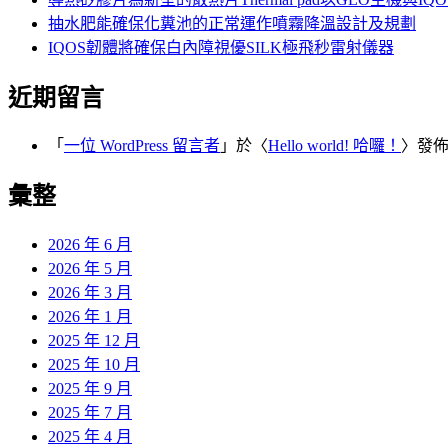
抽水肥能確保化糞池的正常運作噴霧降溫設計及規劃
IQOS韌體將確保白內障視優SILK極飛秒雷射儀器
近期留言
「
一位 WordPress 留言者
」於〈
Hello world! 哈囉！
〉發
彙整
2026 年 6 月
2026 年 5 月
2026 年 3 月
2026 年 1 月
2025 年 12 月
2025 年 10 月
2025 年 9 月
2025 年 7 月
2025 年 4 月