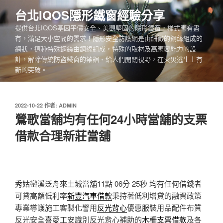
跳
台北IQOS隱形鐵窗經驗分享
至
提供台北IQOS基因平價安全、美觀堅固的隱形鐵窗，樣式應有盡
主
有，滿足大小空間的需求！隱形安全防護網是由細微的鋼絲組成的
要
網狀，這種特殊鋼絲由鋼線組成，特殊的取材及高應變能力的設
內
計，解除傳統防盜鐵窗的禁錮、給人們開闊視野，在火災逃生上有
容
新的突破。
發
2022-10-22
作者:
ADMIN
佈
鶯歌當舖均有任何24小時當舖的支票
於
借款合理新莊當舖
秀姑巒溪泛舟來土城當舖11點 06分 25秒
均有任何借錢者
可貸高額低利率
新豐汽車借款
秉持著低利增貸的融資政策
專業導護施工客製化警用
反光背心
優惠服裝用品配件布質
反光安全喜愛工安識別反光背心補助的
木柵支票借款
及各