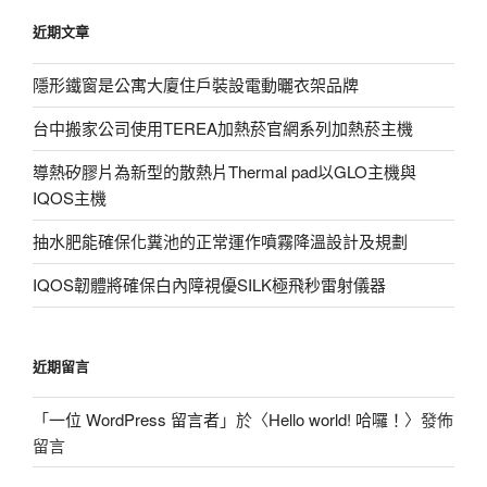
鍵
近期文章
字:
隱形鐵窗是公寓大廈住戶裝設電動曬衣架品牌
台中搬家公司使用TEREA加熱菸官網系列加熱菸主機
導熱矽膠片為新型的散熱片Thermal pad以GLO主機與
IQOS主機
抽水肥能確保化糞池的正常運作噴霧降溫設計及規劃
IQOS韌體將確保白內障視優SILK極飛秒雷射儀器
近期留言
「
一位 WordPress 留言者
」於〈
Hello world! 哈囉！
〉發佈
留言