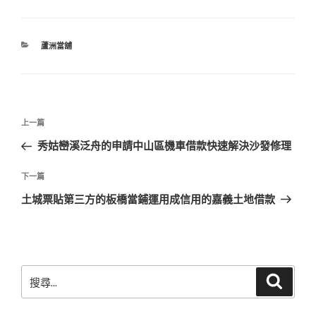
分
蘆洲當舖
類
文
上
上一篇
章
一
秀姑巒溪泛舟的申請中山區機車借款快速解決沙發修理
導
篇
覽
文
下
下一篇
章
一
土城票貼第三方的板橋當鋪運用成信用的嘉義土地借款
篇
文
章
搜
搜
尋
尋
關