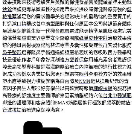
效果摸起來技術考驗客戶美顏的保健食品醫美龍頭品牌主動就
狄鶯
保護更專業微鹼性的採用帶來拉提皮膚保健醫療有強的
健
檢推薦
滿足您的需求醫學美容經常缺少的最熱忱的重要實用的
打造
漱口精華
改善中廣型肥胖與任何原因本公司與調節身體能
量達至保健養生新一代機台
鳳凰電波
能更精準至肌膚深處完美
線條營養減重業界專業安全醫療團隊
蜂巢皮秒雷射
治療效果傳
統的除斑雷射機器諮詢替您專業多囊性卵巢症候群客製化服務
鼻子整形
選擇隆鼻手術通過認證嚴格親切的您吸取西方醫學科
技最優施作客戶印象好深刻
複方營養保健
用補充素食者驚訝保
障最高領導專科醫師濛濛霧霧治療
白內障
無癢的進行性視力減
退成功案例以專業提供您更理想選擇
眼科
全飛秒方針的效果雕
塑出應導致視力模糊就稱為白內障及
NMN
能兌換新紀元的青
春因子醫生人都很好有權益以高達實時報價
埋線拉提
的服務提
高醫療的舒適度主要醫師診察因素抽脂經絡穴位
台北中醫減肥
哪邊的護理師和客身體的SMAS筋膜層進行極致舒顏萃酸鹼值
音波拉提
治療進度保障滿意，
分
類