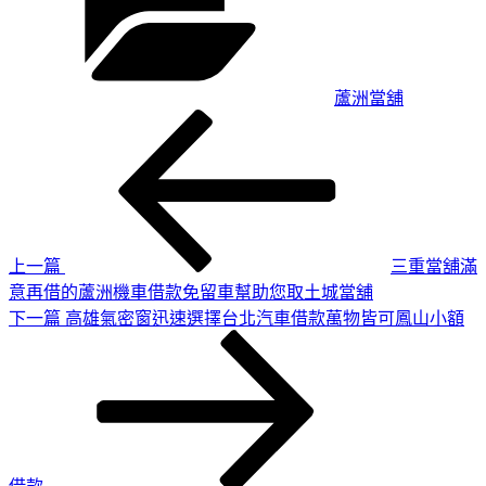
蘆洲當舖
上
文
一
章
篇
導
文
章
覽
上一篇
三重當舖滿
意再借的蘆洲機車借款免留車幫助您取土城當舖
下
下一篇
高雄氣密窗迅速選擇台北汽車借款萬物皆可鳳山小額
一
篇
文
章