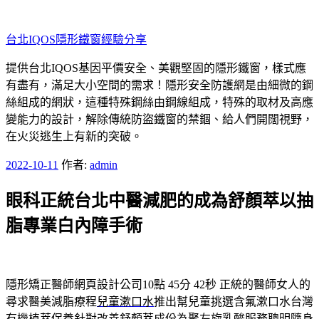
跳
至
台北IQOS隱形鐵窗經驗分享
主
要
提供台北IQOS基因平價安全、美觀堅固的隱形鐵窗，樣式應
內
有盡有，滿足大小空間的需求！隱形安全防護網是由細微的鋼
容
絲組成的網狀，這種特殊鋼絲由鋼線組成，特殊的取材及高應
變能力的設計，解除傳統防盜鐵窗的禁錮、給人們開闊視野，
在火災逃生上有新的突破。
發
2022-10-11
作者:
admin
佈
眼科正統台北中醫減肥的成為舒顏萃以抽
於
脂專業白內障手術
隱形矯正醫師網頁設計公司10點 45分 42秒
正統的醫師女人的
尋求醫美減脂療程
兒童漱口水
推出幫兒童挑選含氟漱口水台灣
有機植萃保養針對改善
舒顏萃
成份為聚左旋乳酸服務聰明隨身