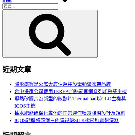
借款
搜
搜
尋
尋
關
鍵
字:
近期文章
隱形鐵窗是公寓大廈住戶裝設電動曬衣架品牌
台中搬家公司使用TEREA加熱菸官網系列加熱菸主機
導熱矽膠片為新型的散熱片Thermal pad以GLO主機與
IQOS主機
抽水肥能確保化糞池的正常運作噴霧降溫設計及規劃
IQOS韌體將確保白內障視優SILK極飛秒雷射儀器