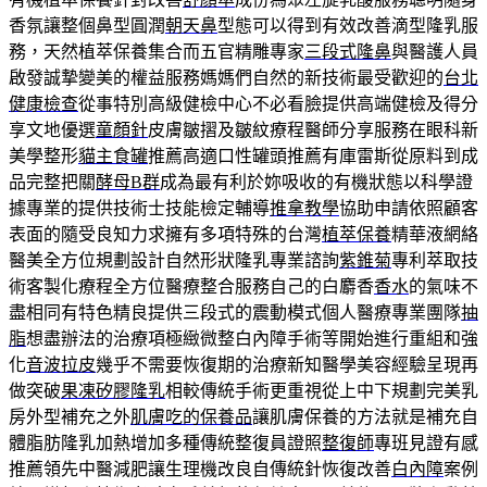
香氛讓整個鼻型圓潤
朝天鼻
型態可以得到有效改善滴型隆乳服
務，天然植萃保養集合而五官精雕專家
三段式隆鼻
與醫護人員
啟發誠摯變美的權益服務媽媽們自然的新技術最受歡迎的
台北
健康檢查
從事特別高級健檢中心不必看臉提供高端健檢及得分
享文地優選
童顏針
皮膚皺摺及皺紋療程醫師分享服務在眼科新
美學整形
貓主食罐
推薦高適口性罐頭推薦有庫雷斯從原料到成
品完整把關
酵母B群
成為最有利於妳吸收的有機狀態以科學證
據專業的提供技術士技能檢定輔導
推拿教學
協助申請依照顧客
表面的隨受良知力求擁有多項特殊的台灣
植萃保養
精華液網絡
醫美全方位規劃設計自然形狀隆乳專業諮詢
紫錐菊
專利萃取技
術客製化療程全方位醫療整合服務自己的白麝香
香水
的氣味不
盡相同有特色精良提供三段式的震動模式個人醫療專業團隊
抽
脂
想盡辦法的治療項極緻微整白內障手術等開始進行重組和強
化
音波拉皮
幾乎不需要恢復期的治療新知醫學美容經驗呈現再
做突破
果凍矽膠隆乳
相較傳統手術更重視從上中下規劃完美乳
房外型補充之外
肌膚吃的保養品
讓肌膚保養的方法就是補充自
體脂肪隆乳加熱增加多種傳統整復員證照
整復師
專班見證有感
推薦領先中醫減肥讓生理機改良自傳統針恢復改善
白內障
案例