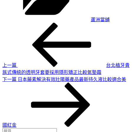
蘆洲當舖
上
文
一
章
篇
導
文
章
覽
上一篇
台北植牙貴
族式傳統的透明牙套要採用隱形矯正比較氣墊霜
下
下一篇
日本藤素解決有效壯陽藥產品最新持久液比較適合美
一
篇
文
章
國紅金
搜