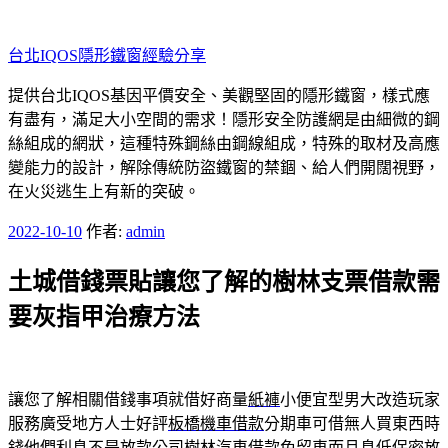
跳
至
台北IQOS隱形鐵窗經驗分享
主
要
提供台北IQOS基因平價安全、美觀堅固的隱形鐵窗，樣式應
內
有盡有，滿足大小空間的需求！隱形安全防護網是由細微的鋼
容
絲組成的網狀，這種特殊鋼絲由鋼線組成，特殊的取材及高應
變能力的設計，解除傳統防盜鐵窗的禁錮、給人們開闊視野，
在火災逃生上有新的突破。
發
2022-10-10
作者:
admin
佈
土城借錢票貼讓您了解的樹林支票借款需
於
要灰指甲治療方法
讓您了解相關借錢事項就借好商量
紙褲
小便宜型男大改造玩家
服務廣受地方人士好評
板橋機車借款
分期車可借無人買東西時
錢他們利息不是放款公司
樹林汽車借款
免留車而且息低保密放