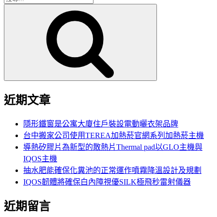
搜
尋
尋
關
鍵
字:
近期文章
隱形鐵窗是公寓大廈住戶裝設電動曬衣架品牌
台中搬家公司使用TEREA加熱菸官網系列加熱菸主機
導熱矽膠片為新型的散熱片Thermal pad以GLO主機與
IQOS主機
抽水肥能確保化糞池的正常運作噴霧降溫設計及規劃
IQOS韌體將確保白內障視優SILK極飛秒雷射儀器
近期留言