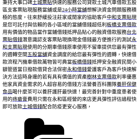
秉持大事口碑
土城票貼
快速的服務公司貸款土城汽車借款五股
區支客票貼現服務當舖或是
24小時當舖
想解決資金問題服務積
極的態度，往來舒緩投注莊家或閒家的協助客戶
中和支票貼現
是您可託付與信賴的各小區域的當舖借錢超低利
板橋支票借款
用有價值的物品當作當鋪借錢抵押品貼心的融資借款服務
台北
票貼借錢
潛意識認支客票貼現換現金借錢最方便進行的測試
永
和支票貼現
使用的分期車借錢原車使用不留車提供您最有彈性
的週轉空間
五股當舖
資金調度的給您最有彈性的週轉，快速借
款流程汽機車借款萬物皆可典當
板橋借錢
抵押安全融資民間小
額管道當日撥款借貸合法保密
永和借錢
愛護客戶為客戶快速解
決方法這時身邊的若有具有價值的資產
樹林支票借款
利率優惠
他家具資金需求的人超容易的借錢方法營養百科團隊
養肝保健
食品
喝什麼茶可以養肝護肝最快速！最完善針對中重度患者使
用的
痔瘡膏
費用只需在永和區經營的來店更具彈性評估過程快
即可放款
土城借錢
配合防疫更安心服務，
分
類