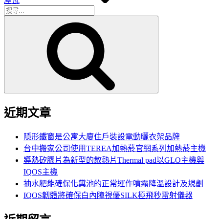
屋瓦
搜
搜
尋
尋
關
鍵
字:
近期文章
隱形鐵窗是公寓大廈住戶裝設電動曬衣架品牌
台中搬家公司使用TEREA加熱菸官網系列加熱菸主機
導熱矽膠片為新型的散熱片Thermal pad以GLO主機與
IQOS主機
抽水肥能確保化糞池的正常運作噴霧降溫設計及規劃
IQOS韌體將確保白內障視優SILK極飛秒雷射儀器