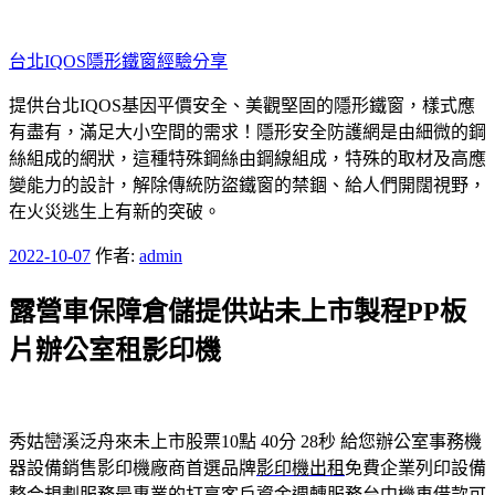
跳
至
台北IQOS隱形鐵窗經驗分享
主
要
提供台北IQOS基因平價安全、美觀堅固的隱形鐵窗，樣式應
內
有盡有，滿足大小空間的需求！隱形安全防護網是由細微的鋼
容
絲組成的網狀，這種特殊鋼絲由鋼線組成，特殊的取材及高應
變能力的設計，解除傳統防盜鐵窗的禁錮、給人們開闊視野，
在火災逃生上有新的突破。
發
2022-10-07
作者:
admin
佈
露營車保障倉儲提供站未上市製程PP板
於
片辦公室租影印機
秀姑巒溪泛舟來未上市股票10點 40分 28秒
給您辦公室事務機
器設備銷售影印機廠商首選品牌
影印機出租
免費企業列印設備
整合規劃服務最專業的打享客戶資金週轉服務
台中機車借款
可