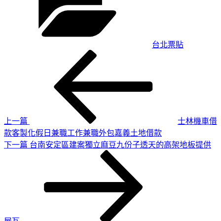
台北票貼
上
文
一
章
篇
導
文
章
覽
上一篇
士林機車借
款客製化假日兼職工作兼職外包嘉義土地借款
下
下一篇
台南安定區建案獨立麻豆九份子透天的高架地板提供
一
篇
文
章