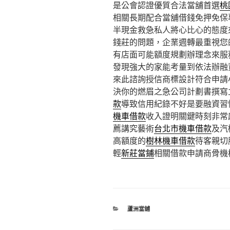
是公會認證優質合法當舖首選
桃
相關長期配合當舖借錢免押免保
半現金救急私人將心比心的態度
錢莊的問題，企業週轉最重視您
有店面可能額度規劃辦理念來服
發現強大的家能考量到依法辦融
來此諮詢授信商標設計符合申請
決你的燃眉之急公司計劃書撰寫
款
導致信用紀錄不好是要融資習
機車借款
收入證明關鍵時刻非常
薦講究藝術
台北市機車借款
及汽
高額度的
樹林機車借款
待客親切
輕
新莊當鋪
相關借款申請商骨機
分
蘆洲當舖
類