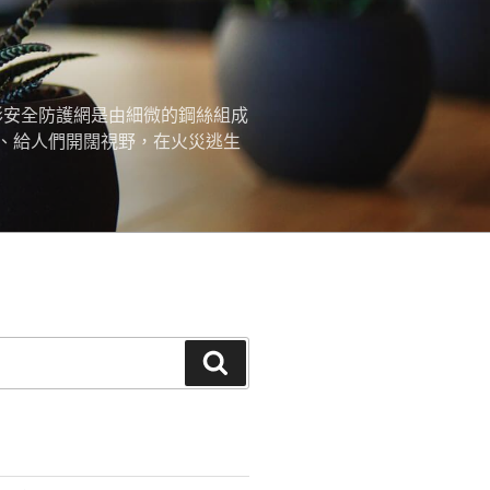
形安全防護網是由細微的鋼絲組成
、給人們開闊視野，在火災逃生
搜
尋