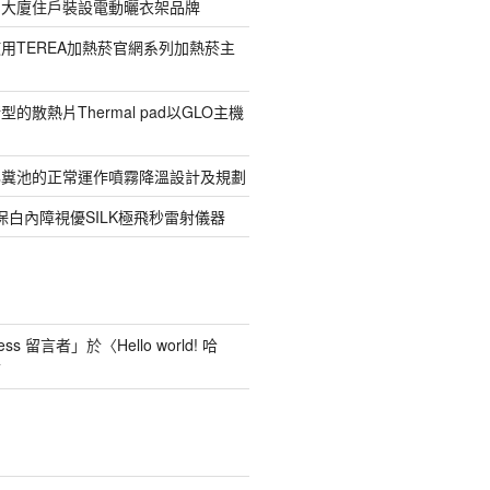
寓大廈住戶裝設電動曬衣架品牌
用TEREA加熱菸官網系列加熱菸主
的散熱片Thermal pad以GLO主機
化糞池的正常運作噴霧降溫設計及規劃
保白內障視優SILK極飛秒雷射儀器
ess 留言者
」於〈
Hello world! 哈
言