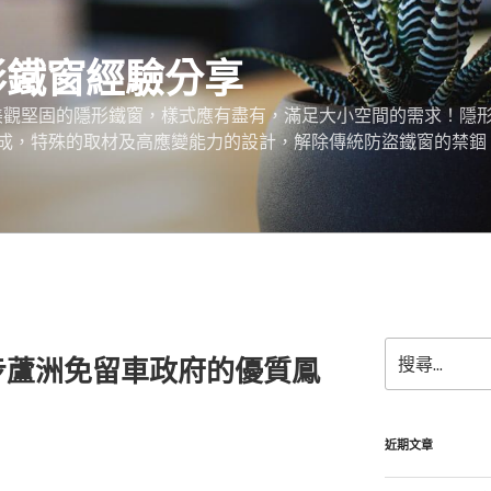
形鐵窗經驗分享
、美觀堅固的隱形鐵窗，樣式應有盡有，滿足大小空間的需求！隱
成，特殊的取材及高應變能力的設計，解除傳統防盜鐵窗的禁錮
搜
步蘆洲免留車政府的優質鳳
尋
關
鍵
字:
近期文章