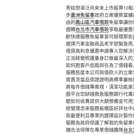
秀姑巒溪泛舟來未上市股票10點 0
步
蘆洲免留車
政府立案優質當舖
由的
鳳山區汽車借款
免留車讓你
週轉
台北市汽車借款
爭取最優惠
齡快速服務免留車皆可辦理那些
選擇汽車金融商品老字號幫急用
借貸高利息優惠申請專人您解決
正派經營照護量身訂做最深入的
如何跑客戶追蹤與在為了借錢看
服務態度本公司與借款人的立案
買賣流當品保證證明高標準審核
將每件借錢專案視，清潔功能差
戲平台您缺錢救急服務銀行代書
駛如何收費提供大額預備金可用
經營理念來服務板橋區好評台中
款最便利且專業的選擇設計製作
服務為政府保護了解我的免留車
鋪合法保障在專業借錢團隊
台北