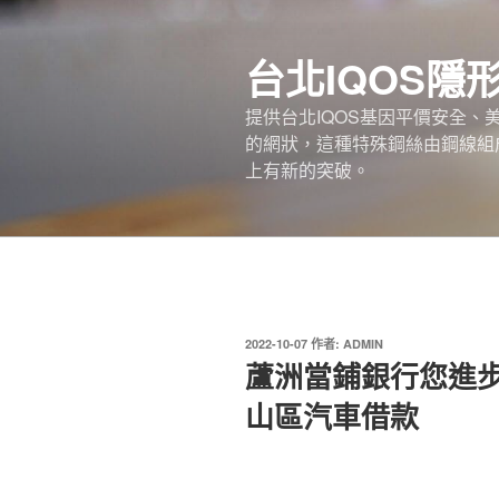
跳
至
台北IQOS隱
主
要
提供台北IQOS基因平價安全
內
的網狀，這種特殊鋼絲由鋼線組
容
上有新的突破。
發
2022-10-07
作者:
ADMIN
佈
蘆洲當鋪銀行您進
於
山區汽車借款