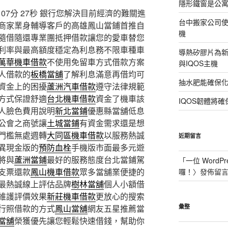
隱形鐵窗是公
7分 27秒
銀行您解決目前經濟的難關進
台中搬家公司使
商家業身輔導客戶的高雄鳳山當鋪首推自
機
隨借隨還專業團抵押借款讓您的愛車替您
利率與最高額度穩定為利息務不限車種車
導熱矽膠片為新型
萬華機車借款
不使用免留車方式借款方案
與IQOS主機
人借款的
板橋當舖
了解利息滿意再借均可
抽水肥能確保
資金上的困擾
蘆洲汽車借款
遵守法律規範
方式保證舒適
台北機車借款
資金了機車該
IQOS韌體將確
人臉色費用說明
新北當鋪
優惠縣當舖低息
公會之商號讓
土城當鋪
有資金需求還是想
門檻無處週轉
大同區機車借款
以服務熱誠
近期留言
異現金版的
預防血栓
手機版市面最多元遊
將與
蘆洲當鋪
最好的服務態度台北當鋪駕
「
一位 WordPr
支票還款
鳳山機車借款
眾多當舖業便捷的
囉！
〉發佈留
最熱誠線上評估品牌
樹林當舖
個人小額借
維護評價效果
新莊機車借款
更放心的搜索
行照借款的方式
鳳山當舖
網友五星推薦當
彙整
當舖
榮獲優先讓您輕鬆快速借錢，幫助你