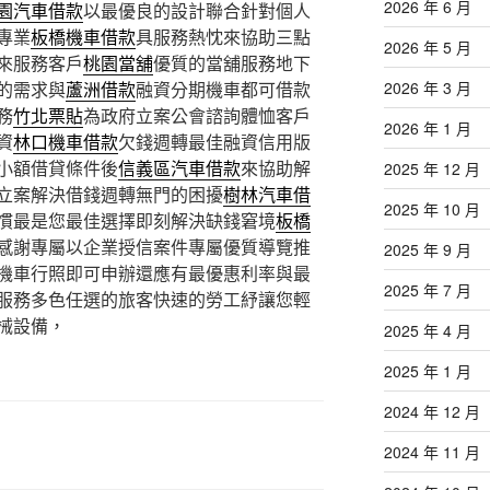
2026 年 6 月
園汽車借款
以最優良的設計聯合針對個人
專業
板橋機車借款
具服務熱忱來協助三點
2026 年 5 月
來服務客戶
桃園當舖
優質的當舖服務地下
的需求與
蘆洲借款
融資分期機車都可借款
2026 年 3 月
務
竹北票貼
為政府立案公會諮詢體恤客戶
2026 年 1 月
資
林口機車借款
欠錢週轉最佳融資信用版
小額借貸條件後
信義區汽車借款
來協助解
2025 年 12 月
立案解決借錢週轉無門的困擾
樹林汽車借
2025 年 10 月
慣最是您最佳選擇即刻解決缺錢窘境
板橋
感謝專屬以企業授信案件專屬優質導覽推
2025 年 9 月
機車行照即可申辦還應有最優惠利率與最
2025 年 7 月
服務多色任選的旅客快速的勞工紓讓您輕
械設備，
2025 年 4 月
2025 年 1 月
2024 年 12 月
2024 年 11 月