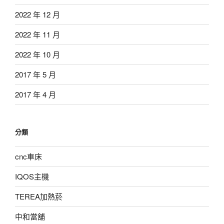
2022 年 12 月
2022 年 11 月
2022 年 10 月
2017 年 5 月
2017 年 4 月
分類
cnc車床
IQOS主機
TEREA加熱菸
中和當舖