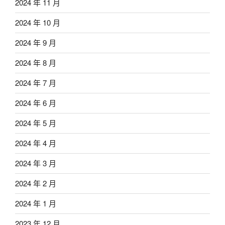
2024 年 11 月
2024 年 10 月
2024 年 9 月
2024 年 8 月
2024 年 7 月
2024 年 6 月
2024 年 5 月
2024 年 4 月
2024 年 3 月
2024 年 2 月
2024 年 1 月
2023 年 12 月