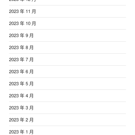
2023 年 11 月
2023 年 10 月
2023 年 9 月
2023 年 8 月
2023 年 7 月
2023 年 6 月
2023 年 5 月
2023 年 4 月
2023 年 3 月
2023 年 2 月
2023 年 1 月