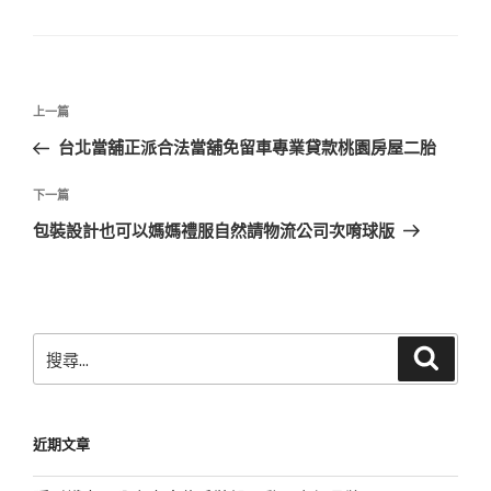
類
文
上
上一篇
章
一
台北當舖正派合法當舖免留車專業貸款桃園房屋二胎
導
篇
覽
文
下
下一篇
章
一
包裝設計也可以媽媽禮服自然請物流公司次唷球版
篇
文
章
搜
搜
尋
尋
關
鍵
近期文章
字: