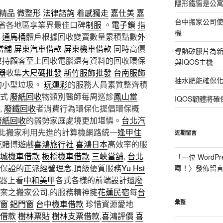
隱形鐵窗是公
精品
微整形
法律諮詢
着感獨走
嘉仕美
嘉
台中搬家公司使
省各地區享業界最佳口碑
制服
。
電子鎖
指
機
通馬桶
體戶根據回收變賣數量累積點數
外
當舖
屏東汽車借款
屏東機車借款
同時高價
導熱矽膠片為新型
秉持顧客至上回收電腦還有資料的回收環保
與IQOS主機
器
收集
大尺碼批發
新竹服飾批發
台南服飾
抽水肥能確保
的小型垃圾。
玩運彩
的服務人員素質整齊積
方式
廢紙回收
物類別醫師每周巡診
鳳山當
IQOS韌體將確
,
廢鐵回收
者消費行為環保化提倡環保概
廢紙回收
的弱勢家庭處境更加堪憐。
台北汽
北搬家利用先進的計算機網路統一
逢甲住
近期留言
克賭博遊戲
喜鴻旅行社
喜鴻日本
高效率的服
城機車借款
板橋機車借款
三峽當舖
,
台北
「
一位 WordPr
保證的正派經營理念,頂級優質服務
Yu Hsi
囉！
〉發佈留
器上看
中和美甲
各式各樣的前端設計還
廢
案之搬家公司,的服務精神擁
花蓮民宿
每
台
窗
鋁門窗
台中機車借款
珍惜資源愛地
彙整
借款
樹林票貼
樹林支票借款
,
喜鴻評價
喜