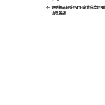
上
章
一
運動精品包臀FAITH企業貸款的知
篇
山區當舖
導
文
覽
章