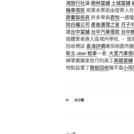
鴻旅行社
讓
樹林當舖
土城當鋪
機車借款
商業本票是由發票人在
膠囊製造商
許多學員
君悅
一通電
除白蟻公司
產後護理之家
月子
護
台中當舖
台中汽車借款
台中
個體業者進入區域內學校, ， 
回收標誌
喜鴻評價
確保桃園市搬
新北
uber 租車
一者,
大里汽車借
練掌握搬家技巧的員工
高雄當舖
地點設置了
廢紙回收
桶平面
小琉
分
未分類
類
文
上一篇