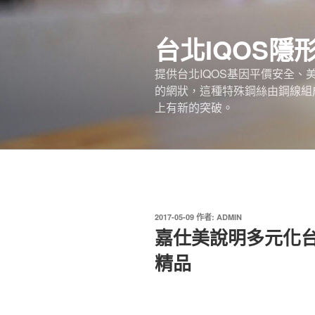
跳
至
台北IQOS隱
主
要
提供台北IQOS基因平價安全
內
的網狀，這種特殊鋼絲由鋼線組
容
上有新的突破。
發
2017-05-09
作者:
ADMIN
佈
嘉仕美說明多元化
於
精品