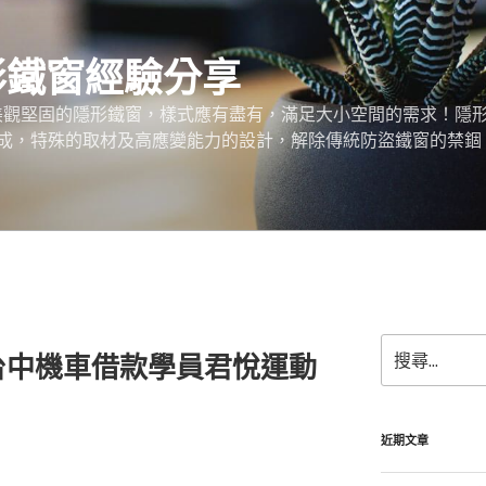
形鐵窗經驗分享
、美觀堅固的隱形鐵窗，樣式應有盡有，滿足大小空間的需求！隱
成，特殊的取材及高應變能力的設計，解除傳統防盜鐵窗的禁錮
搜
台中機車借款學員君悅運動
尋
關
鍵
字:
近期文章