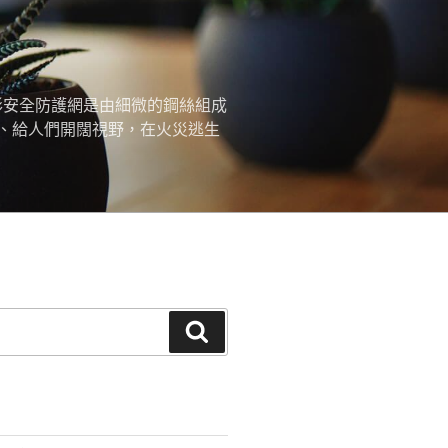
形安全防護網是由細微的鋼絲組成
、給人們開闊視野，在火災逃生
搜
尋