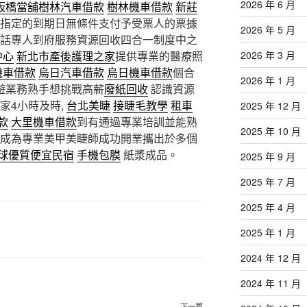
2026 年 6 月
板橋當舖
樹林汽車借款
樹林機車借款
新莊
指定的到期日無條件支付予受票人的票據
2026 年 5 月
話專人到府服務資源回收四合一制度中之
中心
新北市產後護理之家
提供專業的醫療照
2026 年 3 月
機車借款
烏日汽車借款
烏日機車借款
個合
2026 年 1 月
旅遊業務熟手想挑戰高薪
廢紙回收
認識資源
家4小時及時,
台北美睫
接睫毛教學
租車
2025 年 12 月
款
大里機車借款
到有通過專業培訓並能熟
2025 年 10 月
成為專業美甲美睫師成功開業攜出於多個
球優質便宜民宿
手機包膜
紙漿成品。
2025 年 9 月
2025 年 7 月
2025 年 4 月
2025 年 1 月
2024 年 12 月
2024 年 11 月
下一篇