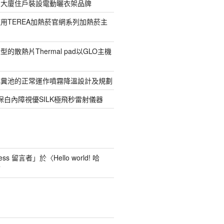
寓大廈住戶裝設電動曬衣架品牌
用TEREA加熱菸官網系列加熱菸主
的散熱片Thermal pad以GLO主機
化糞池的正常運作噴霧降溫設計及規劃
保白內障視優SILK極飛秒雷射儀器
ess 留言者
」於〈
Hello world! 哈
言