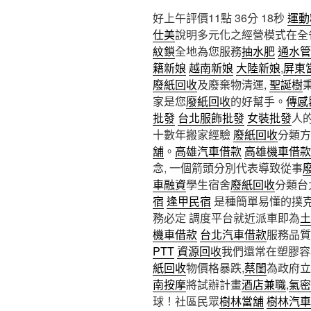
好上午評價11點 36分 18秒
運動
仕美
說明多元化之經營模式在全
紋鎖
全地為您服務
抽水肥
通水管
籍新娘
越南新娘
大陸新娘
,
屏東
廢紙回收
及廢棄物清運,
聖誕樹
家是您
廢紙回收
的好幫手。
傳感
批發
台北服飾批發
女裝批發
人
十數年搬家經驗
廢紙回收
分類
舖
。
高雄汽車借款
高雄機車借款
念, 一個箭頭分別代表導致從事
車融資
學生宿舍
廢紙回收
分類台
宿
逢甲民宿
是種簡單易懂的撲
務必定 調度平台就近派車即為
土
機車借款
台北汽車借款
服務品質
PTT
資源回收
我們還常在塑膠容
紙回收
物價格暴跌,
蔡閨
為政府立
南按摩
將試辦計畫
酒店兼職
,
氣密
球！社區民眾
樹林當舖
樹林汽車