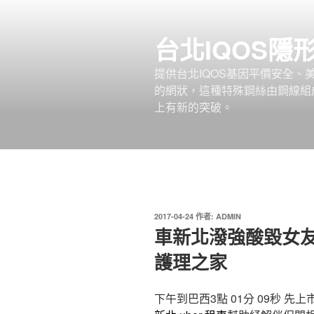
跳
至
台北IQOS隱
主
要
提供台北IQOS基因平價安全
內
的網狀，這種特殊鋼絲由鋼線組
容
上有新的突破。
發
2017-04-24
作者:
ADMIN
佈
車新北潑強酸毀女
於
護理之家
下午到巴西3點 01分 09秒
先上市