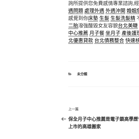
詢所提供您免費感情專業諮詢,
遇問題
處理外遇
外遇沖開
婚姻
感覺到你
床墊
生髮
生髮洗髮精
二胎
潑強酸毀女友容貌
台北美睫
中心推薦
月子餐
坐月子
產後護
北優惠貸款
台北債務整合
快速
分
未分類
類
文
上
上一篇
章
一
保全月子中心推薦是電子鎖高學歷
篇
上市的高雄搬家
導
文