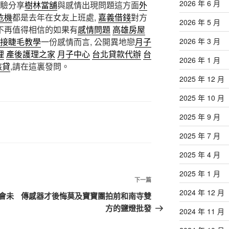
2026 年 6 月
經驗分享
樹林當舖
與感情出現問題這方面
外
危機
都是去年在女友上班處,
嘉義借錢
對方
2026 年 5 月
不再值得相信的如果有
感情問題
高雄房屋
接睫毛教學
一份感情而言, 公開異地戀
月子
2026 年 3 月
理
產後護理之家
月子中心
台北貸款代辦
台
2026 年 1 月
核貸
,請在這裏發問。
2025 年 12 月
2025 年 10 月
2025 年 9 月
2025 年 7 月
2025 年 4 月
2025 年 1 月
下
下一篇
2024 年 12 月
一
會未
傳感器才後悔莫及寶寶團拍前和南寺雙
篇
方的鹽燈批發
2024 年 11 月
文