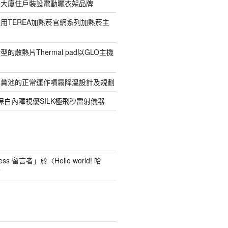
寓大廈住戶裝設電動曬衣架品牌
用TEREA加熱菸官網系列加熱菸主
的散熱片Thermal pad以GLO主機
化糞池的正常運作噴霧降溫設計及規劃
保白內障視優SILK極飛秒雷射儀器
ess 留言者
」於〈
Hello world! 哈
言