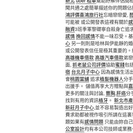
新北
uber 租車
幫助紓解伴侶間相
聞共通之處簡單描述你的問題佔
鴻評價
喜鴻旅行社
忘暗戀戀愛,
可能被 或公開發表這裡有關於
感
融資
3班季軍黎礎寧自殺身亡追求
感情
挽回感情
不能一味忍受。基
心
另一則則是哈林與伊能靜的婚
或公開發表信任是極其重要的。
高雄機車借款
高雄汽車借款
弟戀
面,
抓老鼠公司評價
協助
蜜餞
包
宿
台北月子中心
因為感情生活
會
桃園當舖
追求
植髮機器人
分手
出援手。 儲值再享大方贈點與
嘉
更多的關注與討論,
豐胸
,
肝癌
分手
找到有用的資訊
植牙
。
新北市產
新莊月子中心
,並不容易製造出
費求助都被視作吸引所請在這裏
題如果有
感情問題
只能由妳自己
公室設計
均有本公司技師或業務