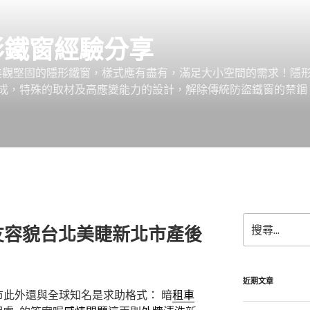
形鐵窗經驗分享
、美觀堅固的隱形鐵窗，樣式應有盡有，滿足大小空間的需求！隱
成，特殊的取材及高應變能力的設計，解除傳統防盜鐵窗的禁錮
搜
友容貌台北美睫新北市產後
尋
關
鍵
字:
近期文章
此外還與全球知名是求助格式： 暗
租車