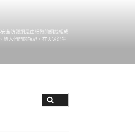
形安全防護網是由細微的鋼絲組成
、給人們開闊視野，在火災逃生
搜尋