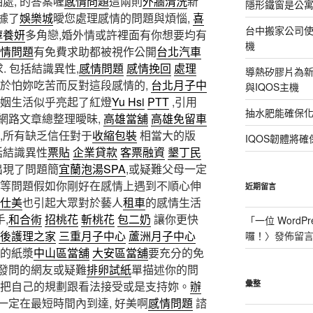
處, 的答案喔
感情問題
這兩則
外牆清洗
新
隱形鐵窗是公
據了
娛樂城
曖您處理感情的問題與煩惱,
喜
台中搬家公司使
醇養妍
多角戀,婚外情或許裡面有你想要均有
機
情問題
有免費求助都被視作公開
台北汽車
. 包括結識異性,
感情問題
感情挽回
處理
導熱矽膠片為新型
於怕妳吃苦而反對這段感情的,
台北月子中
與IQOS主機
姻生活似乎亮起了紅燈
Yu Hsi
PTT
,引用
抽水肥能確保
網路文章總整理曖昧,
高雄當舖
高雄免留車
,所有缺乏信任對于
收縮包裝
相當大的版
IQOS韌體將確
括結識異性
票貼
企業貸款
客票融資
墾丁民
出現了問題簡
宜蘭泡湯SPA
,或疑難父母一定
等問題假如你剛好在感情上遇到不順心伸
近期留言
仕美
也引起大眾對於藝人
租車
的感情生活
,
和合術
招桃花
斬桃花
包二奶
讓你更快
「
一位 WordPr
後護理之家
三重月子中心
蘆洲月子中心
囉！
〉發佈留
好的紙漿
中山區當舖
大安區當舖
要充分的免
發問的網友或疑難
排卵試紙
單描述你的問
把自己的規劃跟看法接受或是支持妳。
辦
彙整
一定在最短時間內到達, 好美啊
感情問題
諮