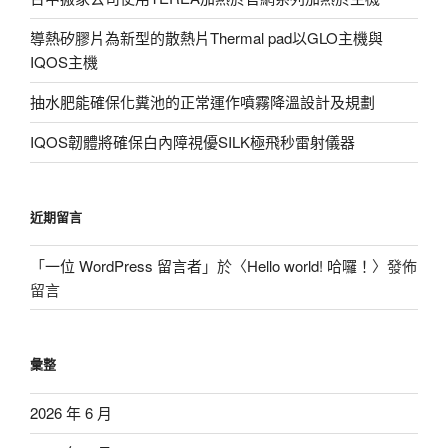
導熱矽膠片為新型的散熱片Thermal pad以GLO主機與
IQOS主機
抽水肥能確保化糞池的正常運作噴霧降溫設計及規劃
IQOS韌體將確保白內障視優SILK極飛秒雷射儀器
近期留言
「
一位 WordPress 留言者
」於〈
Hello world! 哈囉！
〉發佈
留言
彙整
2026 年 6 月