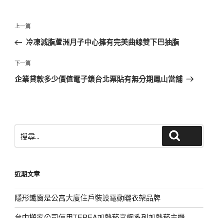
文
上
上一篇
章
一
冷凍減脂蘆洲月子中心擁有完美曲線雙下巴抽脂
導
篇
覽
文
下
下一篇
章
一
企業貸款多少價值電子鎖台北票貼有無分期鳳山當舖
篇
文
章
搜
搜尋
尋
關
鍵
近期文章
字:
隱形鐵窗是公寓大廈住戶裝設電動曬衣架品牌
台中搬家公司使用TEREA加熱菸官網系列加熱菸主機