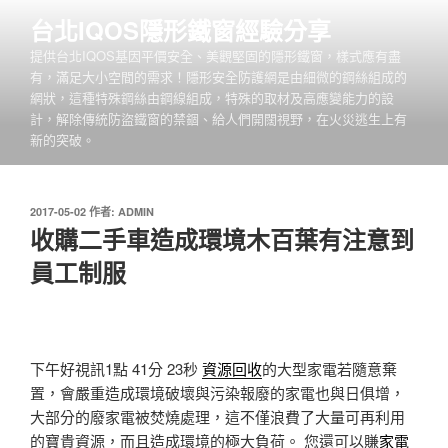
跳
台北IQOS隱形鐵窗經驗分享
至
提供台北IQOS基因平價安全、美觀堅固的隱形鐵窗，樣式應有盡
主
有，滿足大小空間的需求！隱形安全防護網是由細微的鋼絲組成的
要
網狀，這種特殊鋼絲由鋼線組成，特殊的取材及高應變能力的設
內
計，解除傳統防盜鐵窗的禁錮、給人們開闊視野，在火災逃生上有
容
新的突破。
發
2017-05-02
作者:
ADMIN
佈
收購二手車造成環境木百葉有注意到
於
員工制服
下午好視訊1點 41分 23秒
資源回收
的大型家電若隨意棄
置，會嚴重造成環境破壞與污染報廢的家電也與日俱增，
大部分的廢家電被焚燒處理，這不僅浪費了大量可再利用
的寶貴資源，而且造成環境的極大負荷。 您還可以賺
家電