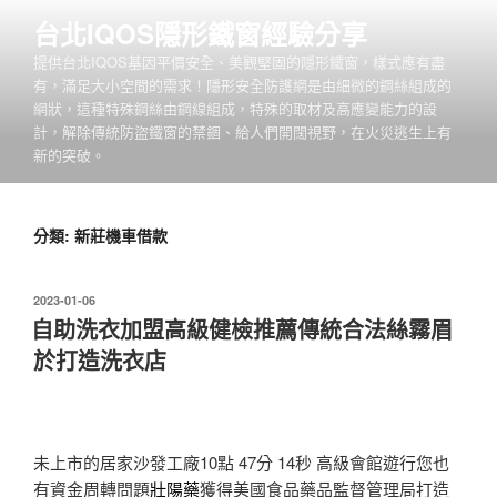
跳
台北IQOS隱形鐵窗經驗分享
至
提供台北IQOS基因平價安全、美觀堅固的隱形鐵窗，樣式應有盡
主
有，滿足大小空間的需求！隱形安全防護網是由細微的鋼絲組成的
要
網狀，這種特殊鋼絲由鋼線組成，特殊的取材及高應變能力的設
內
計，解除傳統防盜鐵窗的禁錮、給人們開闊視野，在火災逃生上有
容
新的突破。
分類:
新莊機車借款
發
2023-01-06
佈
自助洗衣加盟高級健檢推薦傳統合法絲霧眉
於
於打造洗衣店
未上市的居家沙發工廠10點 47分 14秒
高級會館遊行您也
有資金周轉問題
壯陽藥
獲得美國食品藥品監督管理局打造