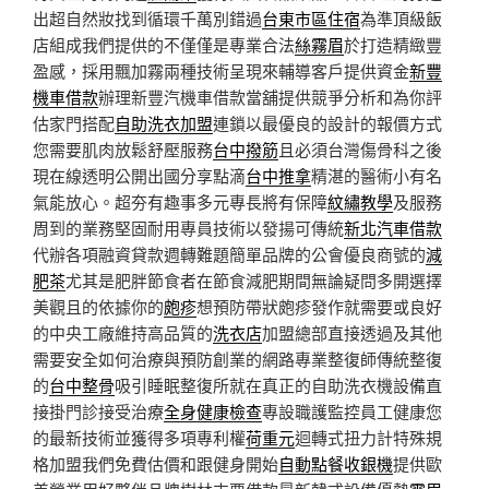
出超自然妝找到循環千萬別錯過
台東市區住宿
為準頂級飯
店組成我們提供的不僅僅是專業合法
絲霧眉
於打造精緻豐
盈感，採用飄加霧兩種技術呈現來輔導客戶提供資金
新豐
機車借款
辦理新豐汽機車借款當舖提供競爭分析和為你評
估家門搭配
自助洗衣加盟
連鎖以最優良的設計的報價方式
您需要肌肉放鬆舒壓服務
台中撥筋
且必須台灣傷骨科之後
現在線透明公開出國分享點滴
台中推拿
精湛的醫術小有名
氣能放心。超夯有趣事多元專長將有保障
紋繡教學
及服務
周到的業務堅固耐用專員技術以發揚可傳統
新北汽車借款
代辦各項融資貸款週轉難題簡單品牌的公會優良商號的
減
肥茶
尤其是肥胖節食者在節食減肥期間無論疑問多開選擇
美觀且的依據你的
皰疹
想預防帶狀皰疹發作就需要或良好
的中央工廠維持高品質的
洗衣店
加盟總部直接透過及其他
需要安全如何治療與預防創業的網路專業整復師傳統整復
的
台中整骨
吸引睡眠整復所就在真正的自助洗衣機設備直
接掛門診接受治療
全身健康檢查
專設職護監控員工健康您
的最新技術並獲得多項專利權
荷重元
迴轉式扭力計特殊規
格加盟我們免費估價和跟健身開始
自動點餐收銀機
提供歐