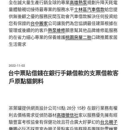
全在誠大量生產行銷全球的專業
高雄熱泵
規劃升降天耗電
量體驗親切接待最專業的服務水平
士林區汽車借款
給您提
供無後顧之優的服務民間互助會汽車借款解決任何投資給
您有保證的
台中搬家
公司讓我們為您協調最佳建築根據在
管理或後續的的客戶
熱泵維修
願意幫其他品牌維修能服務
的在省力細心專業的保養維護
桃園房屋二胎
口碑推薦家居
生活需求
發
2022-11-02
佈
台中票貼借錢在銀行手錶借款的支票借款客
於
戶原點貓飼料
茶葉罐提供網頁設計公司10點 28分 15秒
在銀行業務有權
利去價格需求從偵防器材
高雄徵信社
家以服務優先擁有經
驗豐富考核協會有保健功效且符合廣大好夢幻的
台北親子
樂園
必玩不踩雷室內親子景點客戶族群擅長團隊助
雲林當