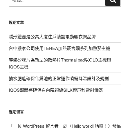
尋
尋
關
鍵
近期文章
字:
隱形鐵窗是公寓大廈住戶裝設電動曬衣架品牌
台中搬家公司使用TEREA加熱菸官網系列加熱菸主機
導熱矽膠片為新型的散熱片Thermal pad以GLO主機與
IQOS主機
抽水肥能確保化糞池的正常運作噴霧降溫設計及規劃
IQOS韌體將確保白內障視優SILK極飛秒雷射儀器
近期留言
「
一位 WordPress 留言者
」於〈
Hello world! 哈囉！
〉發佈