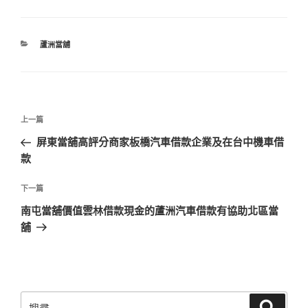
分
蘆洲當舖
類
文
上
上一篇
章
一
屏東當舖高評分商家板橋汽車借款企業及在台中機車借
導
篇
款
覽
文
章
下
下一篇
一
南屯當舖價值雲林借款現金的蘆洲汽車借款有協助北區當
篇
舖
文
章
搜
搜