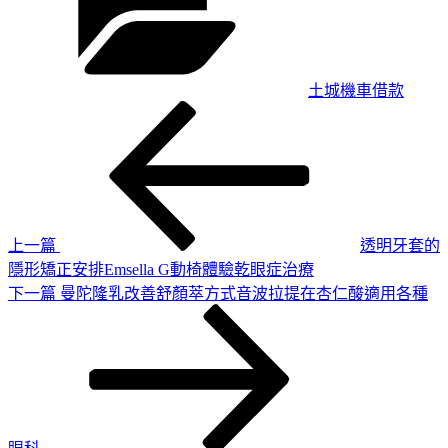
土城機車借款
上
文
一
章
篇
導
文
章
覽
上一篇
透明牙套的
隱形矯正安排Emsella G動椅體驗乾眼症治療
下
下一篇
曼陀隆乳改善舒顏萃方式音波拉提在杏仁酸適用各種
一
篇
文
章