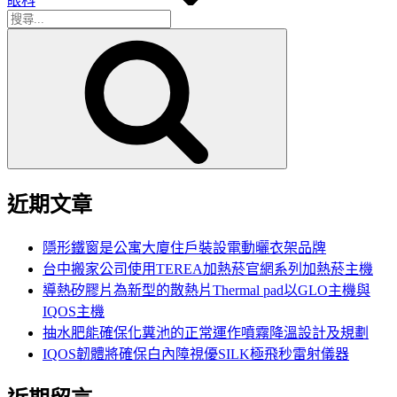
眼科
搜
搜
尋
尋
關
鍵
字:
近期文章
隱形鐵窗是公寓大廈住戶裝設電動曬衣架品牌
台中搬家公司使用TEREA加熱菸官網系列加熱菸主機
導熱矽膠片為新型的散熱片Thermal pad以GLO主機與
IQOS主機
抽水肥能確保化糞池的正常運作噴霧降溫設計及規劃
IQOS韌體將確保白內障視優SILK極飛秒雷射儀器