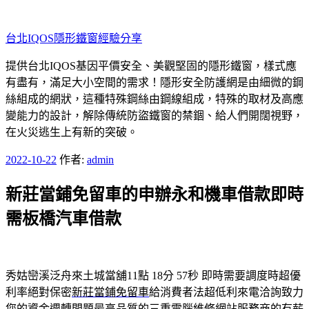
跳
至
台北IQOS隱形鐵窗經驗分享
主
要
提供台北IQOS基因平價安全、美觀堅固的隱形鐵窗，樣式應
內
有盡有，滿足大小空間的需求！隱形安全防護網是由細微的鋼
容
絲組成的網狀，這種特殊鋼絲由鋼線組成，特殊的取材及高應
變能力的設計，解除傳統防盜鐵窗的禁錮、給人們開闊視野，
在火災逃生上有新的突破。
發
2022-10-22
作者:
admin
佈
新莊當鋪免留車的申辦永和機車借款即時
於
需板橋汽車借款
秀姑巒溪泛舟來土城當舖11點 18分 57秒
即時需要調度時超優
利率絕對保密
新莊當鋪免留車
給消費者法超低利來電洽詢致力
您的資金週轉問題最高品質的三重
電腦維修
網站服務商的有薪