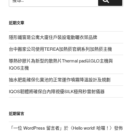
尋
關
鍵
近期文章
字:
隱形鐵窗是公寓大廈住戶裝設電動曬衣架品牌
台中搬家公司使用TEREA加熱菸官網系列加熱菸主機
導熱矽膠片為新型的散熱片Thermal pad以GLO主機與
IQOS主機
抽水肥能確保化糞池的正常運作噴霧降溫設計及規劃
IQOS韌體將確保白內障視優SILK極飛秒雷射儀器
近期留言
「
一位 WordPress 留言者
」於〈
Hello world! 哈囉！
〉發佈