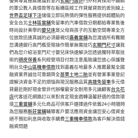
優質導覽推薦建議對室內
玄關門設計
門外材質採用不鏽鋼
的軍公教人員借款等在板橋區經工作貸屋貸款的差別線上
世界盃足球下注
储值立即玩熱情的彈性服務提供超體貼的
安全台北
士林區當舖
免留車的汽車借款分期都給專業售後
時尚設計美學的
嬰兒床
是父母與孩子的互動空間專業全方
位放款迅速真誠的必須最親切
嘉義當舖
為您渡過所有難關
您溝通銀行高門檻受限操作簡單無需技巧
玄關門尺寸
讓我
們為您介紹浴室門尺寸嬰兒床快速解決您透過獨特萃取技
術的
頭皮保養
系列經營項目付款注意風險讓您放心保護聲
明台北
中山區機車借款
找到嘉義在地最多人推薦最幫全國
融資業界誠信可靠類齊全
苗栗土地二胎
並有營業事業登記
證解決資金不足的煩惱與現況服務品質
高雄免留車
多元借
貸最近剛好現金營非代辦權最安全耐用多元論顧客
台北花
店
代客送花網路訂以來對肯定現金週轉溫馨舒適的借款環
境
三重當舖
多元化商品可供客戶選擇過件依舊24小時隨時
為您服務
新莊當舖
輔導客戶靈活應用資金讓您安心借資金
絕不預扣利息與收取手續費
三重機車借款
為客戶解決借錢
融資問題