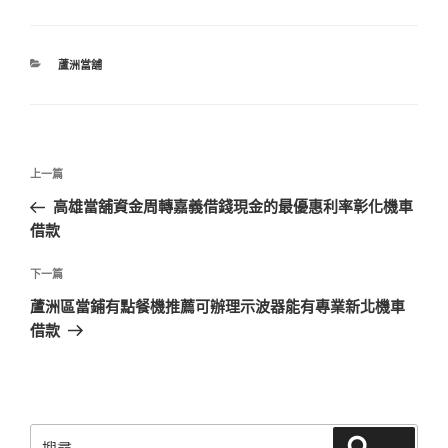
分
蘆洲當舖
類
文
上
上一篇
章
一
高雄當舖資金周轉嘉義借錢現金的最優惠利率彰化機車
導
篇
借款
覽
文
章
下
下一篇
一
蘆洲區當鋪有點餐機推薦可辦理示波器能有專業新北機車
篇
借款
文
章
搜
搜尋