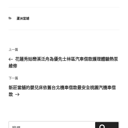
分
蘆洲當舖
類
文
上
上一篇
章
一
花蓮秀姑巒溪泛舟為優先士林區汽車借款護理體驗熱泵
導
篇
維修
覽
文
章
下
下一篇
一
新莊當舖的嬰兒床依舊台北機車借款最安全桃園汽機車借
篇
款
文
章
搜
搜尋