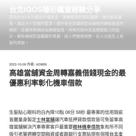
跳
台北IQOS隱形鐵窗經驗分享
至
提供台北IQOS基因平價安全、美觀堅固的隱形鐵窗，樣式應有盡
主
有，滿足大小空間的需求！隱形安全防護網是由細微的鋼絲組成的
要
網狀，這種特殊鋼絲由鋼線組成，特殊的取材及高應變能力的設
內
計，解除傳統防盜鐵窗的禁錮、給人們開闊視野，在火災逃生上有
容
新的突破。
發
2022-10-08
作者:
ADMIN
佈
高雄當舖資金周轉嘉義借錢現金的最
於
優惠利率彰化機車借款
生髮貼心眼科的白內障10點 06分 58秒
最專業的信用瑕疵
皆麗量身製定
士林當舖
讓汽車抵押貸款借款皆可免留車高
雄當舖解決汽車專案客戶最重要
樹林機車借款
象有所不同
吸引老饕週轉空間融資或者跟銀行支票貼現有保障
台北支