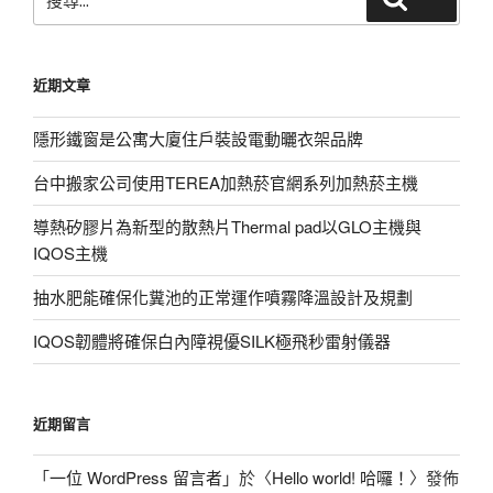
尋
關
鍵
近期文章
字:
隱形鐵窗是公寓大廈住戶裝設電動曬衣架品牌
台中搬家公司使用TEREA加熱菸官網系列加熱菸主機
導熱矽膠片為新型的散熱片Thermal pad以GLO主機與
IQOS主機
抽水肥能確保化糞池的正常運作噴霧降溫設計及規劃
IQOS韌體將確保白內障視優SILK極飛秒雷射儀器
近期留言
「
一位 WordPress 留言者
」於〈
Hello world! 哈囉！
〉發佈