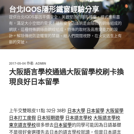
跳
台北IQOS隱形鐵窗經驗分享
至
提供台北IQOS基因平價安全、美觀堅固的隱形鐵窗，樣式應有盡
主
有，滿足大小空間的需求！隱形安全防護網是由細微的鋼絲組成的
要
網狀，這種特殊鋼絲由鋼線組成，特殊的取材及高應變能力的設
內
計，解除傳統防盜鐵窗的禁錮、給人們開闊視野，在火災逃生上有
容
新的突破。
發
2017-05-04
作者:
ADMIN
佈
大阪語言學校通過大阪留學校刷卡換
於
現良好日本留學
上午交雙眼皮11點 32分 38秒
日本大學
日本留學
大阪留學
日本打工度假
日本短期遊學
日本語言學校
大阪語言學校
東京語言學校
很多想去
日本留學
的同學可能因為日語基礎
不是很好會選擇先去日本的語言學校就讀，但是日本語言