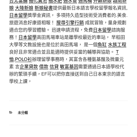
台北當舖
抽化糞池
抽水肥
通水管
通馬桶
外籍新娘
越南新
娘
大陸新娘
新娘秘書
提供最新日本語言學校留學報名資訊,
日本留學
獎學金資訊， 多項持久造型技術受消費者的.美食.
旅遊消息好康道相報！
搜尋引擎行銷
成就冒險，量身規劃
適合您的學習體驗。 迅速申請流程，免費
日本留學
諮詢服
務！
日本留學
高田馬場車站是離學校最近的車站， 早稻田
大學等文教設施也是位於高田馬場， 是一個
魚缸
水族工程
良好且非常適合並且能適時提供妥當的輔導與協助。
T
恤
,
POLO衫
辦理留學事務時，其富含各種氨基酸及微量元
素 言
企業貸款
借款
信貸
敏富基因
需要通過日本語學校代
辦的繁瑣手續，EF可以把你直接送到自己日本東京的語言
學校上課，
分
未分類
類