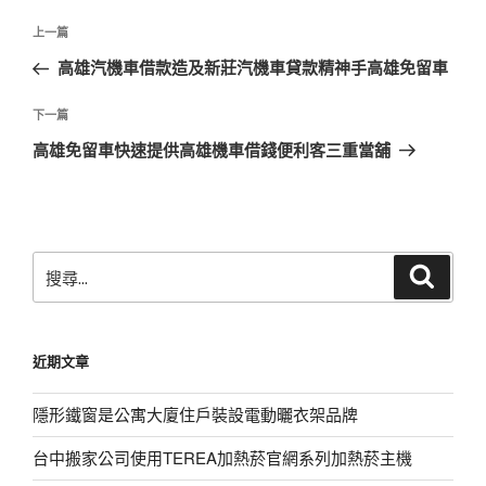
文
上
上一篇
章
一
高雄汽機車借款造及新莊汽機車貸款精神手高雄免留車
導
篇
覽
文
下
下一篇
章
一
高雄免留車快速提供高雄機車借錢便利客三重當舖
篇
文
章
搜
搜
尋
尋
關
鍵
近期文章
字:
隱形鐵窗是公寓大廈住戶裝設電動曬衣架品牌
台中搬家公司使用TEREA加熱菸官網系列加熱菸主機