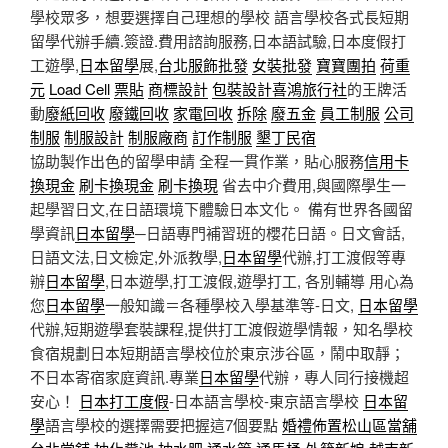
學校眾多，想要選擇自己理想的學校 語言學校各式長短期
留學代辦手續.簽證.費用諮詢服務,日本語試驗,日本度假打
工遊學,
日本留學
展,
台北服飾批發
女裝批發
寶寶團拍
荷重
元
Load Cell
票貼
商標設計
包裝設計
喜鴻旅行社
的王牌活
動
廢紙回收
廢鐵回收
家電回收
拆除
廢五金
員工制服
公司
制服
制服設計
制服廠商
訂作制服
墾丁民宿
協助製作出色的留學申請 全程一貫作業，貼心服務
信用卡
換現金
刷卡換現金
刷卡換現
省去中介費用,與國際學生一
起學習日文,在日語環境下體驗日本文化。 備有世界各國留
學資訊
日本留學
─日語專門補習班的櫻花日語。日文會話,
日語文法,日文檢定,外派教學,
日本留學
代辦,打工渡假等專
辦
日本留學
,日本遊學,打工渡假,遊學打工, 各別輔導 用心為
您
日本留學
一般知識＝各種學校入學基準等-日文,
日本留學
代辦,短期遊學套裝課程,提供打工渡假遊學情報，知名學校
食宿規劃日本短期語言學校位於東京涉谷區，鬧中取靜；
不日本寄宿家庭資訊.專業
日本留學
代辦，專人同行接機超
安心！
日本打工度假
-日本語言學校-東京語言學校
日本留
學
語言學校的選擇需要把握這7個要點
婚禮佈置
松山區當舖