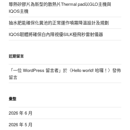
導熱矽膠片為新型的散熱片Thermal pad以GLO主機與
IQOS主機
抽水肥能確保化糞池的正常運作噴霧降溫設計及規劃
IQOS韌體將確保白內障視優SILK極飛秒雷射儀器
近期留言
「
一位 WordPress 留言者
」於〈
Hello world! 哈囉！
〉發佈
留言
彙整
2026 年 6 月
2026 年 5 月