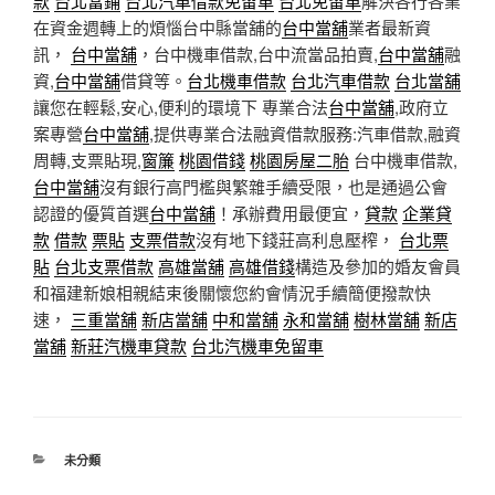
款
台北當鋪
台北汽車借款免留車
台北免留車
解決各行各業
在資金週轉上的煩惱台中縣當舖的
台中當舖
業者最新資
訊，
台中當舖
，台中機車借款,台中流當品拍賣,
台中當舖
融
資,
台中當舖
借貸等。
台北機車借款
台北汽車借款
台北當舖
讓您在輕鬆,安心,便利的環境下 專業合法
台中當舖
,政府立
案專營
台中當舖
,提供專業合法融資借款服務:汽車借款,融資
周轉,支票貼現,
窗簾
桃園借錢
桃園房屋二胎
台中機車借款,
台中當舖
沒有銀行高門檻與繁雜手續受限，也是通過公會
認證的優質首選
台中當舖
！承辦費用最便宜，
貸款
企業貸
款
借款
票貼
支票借款
沒有地下錢莊高利息壓榨，
台北票
貼
台北支票借款
高雄當舖
高雄借錢
構造及參加的婚友會員
和福建新娘相親結束後關懷您約會情況手續簡便撥款快
速，
三重當舖
新店當舖
中和當舖
永和當舖
樹林當舖
新店
當舖
新莊汽機車貸款
台北汽機車免留車
分
未分類
類