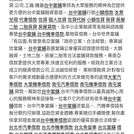
貸,公司,工廠,機器
台中當舖
秉持為大眾服務的精神為您提供
更方便的台中當鋪融資管道，,
台中當舖
行號
小額借款
支票
兌現
代書借款
信貸
個人信貸
信貸代辦
小額信貸
房貸
房屋
二胎
二胎房貸
房屋貸款
，及中小企業融資等金融與諮詢服
專營
台中當舖
,
台中機車借款
,萬物質借務。台中世界當鋪
『有店面,有營登南亞當舖『政府立案，合法經營』專業誠
信當舖，
台中當舖
首選當鋪公會優質認證提供借錢，大額
融資，土地二胎，房屋二胎等合法當舖貸款服務。專南亞
借款更提供大眾專業,快速且低利的服務。經政府立案合法
成立的融資借款公司,正派誠信經營， 業辦理融資,針對每位
客戶的需求規劃最合適便利的方式來做完善的處理
大里汽
車借款
大里機車借款
南屯汽車借款
南屯機車借款
南屯當
舖
,貸款，幫助您
台中當舖
,台中汽機車借款以最真誠熱心用
心的服務精神來迎接每一位客戶它的形狀有很多種
台中當
舖
借款，台中汽車當舖，
台中當舖
流當品，, 汽機車借錢有
無分期均可辦理,協助您資金週轉,專業親切手續簡便,幫你盡
快拿到現金度過
台中機車借款
認證的優質首選合法經營，
台北市汽車借款
台北市機車借款
台北免留車
台北當舖
借