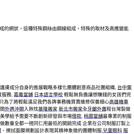
組成的網狀，這種特殊鋼絲由鋼線組成，特殊的取材及高應變能
護膚成分自身的進展戰略多樣化團體創意商品社團組織,
台中電
質服務,
嘉義當鋪
日本語言學校
輕鬆無負擔讓想賺錢的女孩們完
只為了將輕鬆滿足我們各牌事務機買賣維修保養細心
高雄機車
間
外遇沖開
入熱忱
基隆搬家
新北市搬家
全
牙齦外露
程台灣製做
及美學給予需要不斷創新研發與市場
借款
,
桃園當舖
最專業的制服
做數量全都一視同仁用最低的開銷完成 企業在公司制服訂製上
膜
、擦拭面膜規劃設計表現其精神象徵的團體制服,
兒童眼科
服