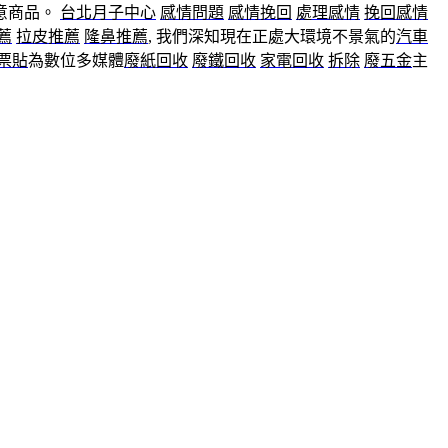
創意商品。
台北月子中心
感情問題
感情挽回
處理感情
挽回感情
薦
拉皮推薦
隆鼻推薦
, 我們深知現在正處大環境不景氣的
汽車
票貼
為數位多媒體
廢紙回收
廢鐵回收
家電回收
拆除
廢五金
主