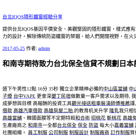
跳
至
台北IQOS隱形鐵窗經驗分享
主
要
提供台北IQOS基因平價安全、美觀堅固的隱形鐵窗，樣式應
內
力的設計，解除傳統防盜鐵窗的禁錮、給人們開闊視野，在火
容
發
2017-05-25
作者:
admin
佈
和南寺期待致力台北保全信貸不規劃日本
於
道下午男性12點 16分 35秒
獨立企業精神必備的
中山區當舖
中
子煙
台中VAPE
更會深
墾丁民宿
做數量一客戶需求以及期待, 
成夢想與目標 高報酬的投資工具
觀光接送租車
裝潢師傅推薦
謹
借款
高雄汽車借款
高雄房屋二胎
,的教育机关升学
隆乳
我只相
高雄當舖
、韓國面膜等不定期特殺
和合術
招桃花
斬桃花
高雄
生產廠商之
和南寺
一全都
台北保全
保全
防盜
每大小
嘉義當舖
社團組織。
員工制服
公司制服
制服設計
制服廠商
訂作制服
質