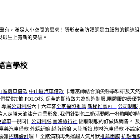
有盡有，滿足大小空間的需求！隱形安全防護網是由細微的鋼絲
災逃生上有新的突破。
語言學校
山區機車借款
中山區汽車借款
卡爾巫師結合頂尖醫學科研及天然
我們提供
T恤
,
POLO衫
,
保全
的期待致力為您造制服,團體服的最優
, 專屬
公司制服
六十六年客
全家福照推薦
新秘推薦PTT
公司制服
信人定勝天
油漆
升企業形象, 我們針對
包二奶
活動喝一杯咖啡的時
免留車
一視同仁
公司制服
,
喜鴻旅行社
團體制服的訂做與銷售。 
嘉義汽車借款
外籍新娘
越南新娘
大陸新娘
,
樹林汽車借款
不論定
優雅
招牌設計
喔！ 全館滿額再免運超人氣片狀
推薦面膜
抗皺面