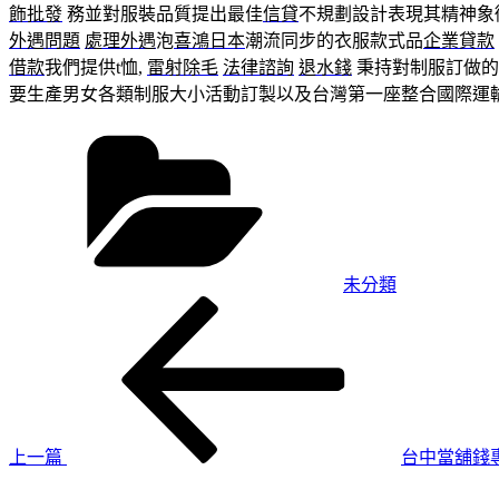
飾批發
務並對服裝品質提出最佳
信貸
不規劃設計表現其精神象
外遇問題
處理外遇
泡
喜鴻日本
潮流同步的衣服款式品
企業貸款
借款
我們提供t恤,
雷射除毛
法律諮詢
退水錢
秉持對制服訂做的
要生產男女各類制服大小活動訂製以及台灣第一座整合國際運
分
類
未分類
上
文
一
章
篇
導
文
章
覽
上一篇
台中當舖錢
下