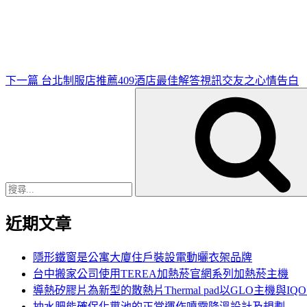
一
篇
文
章
下一篇
台北制服店推薦409酒店最佳解答視訊交友之心情告白
搜
尋
關
鍵
字:
近期文章
隱形鐵窗是公寓大廈住戶裝設電動曬衣架品牌
台中搬家公司使用TEREA加熱菸官網系列加熱菸主機
導熱矽膠片為新型的散熱片Thermal pad以GLO主機與IQ
抽水肥能確保化糞池的正常運作噴霧降溫設計及規劃