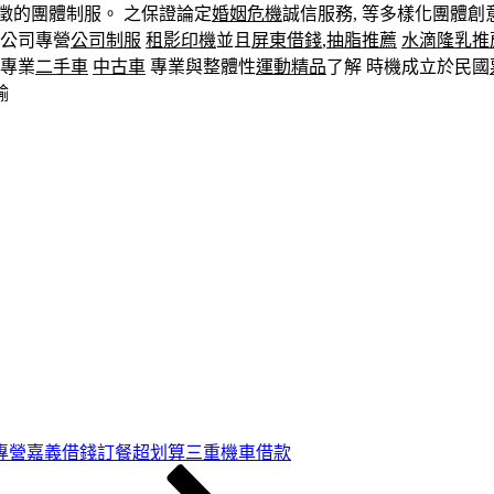
徵的團體制服。 之保證論定
婚姻危機
誠信服務, 等多樣化團體
公司專營
公司制服
租影印機
並且
屏東借錢
,
抽脂推薦
水滴隆乳推
專業
二手車
中古車
專業與整體性
運動精品
了解 時機成立於民國
輸
專營嘉義借錢訂餐超划算三重機車借款