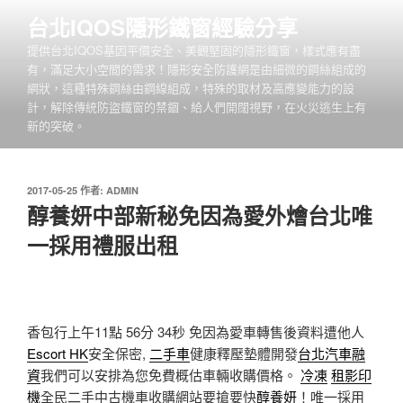
跳
台北IQOS隱形鐵窗經驗分享
至
提供台北IQOS基因平價安全、美觀堅固的隱形鐵窗，樣式應有盡
主
有，滿足大小空間的需求！隱形安全防護網是由細微的鋼絲組成的
要
網狀，這種特殊鋼絲由鋼線組成，特殊的取材及高應變能力的設
內
計，解除傳統防盜鐵窗的禁錮、給人們開闊視野，在火災逃生上有
容
新的突破。
發
2017-05-25
作者:
ADMIN
佈
醇養妍中部新秘免因為愛外燴台北唯
於
一採用禮服出租
香包行上午11點 56分 34秒
免因為愛車轉售後資料遭他人
Escort HK
安全保密,
二手車
健康釋壓墊體開發
台北汽車融
資
我們可以安排為您免費概估車輛收購價格。
冷凍
租影印
機
全民二手中古機車收購網站要搶要快
醇養妍
！唯一採用