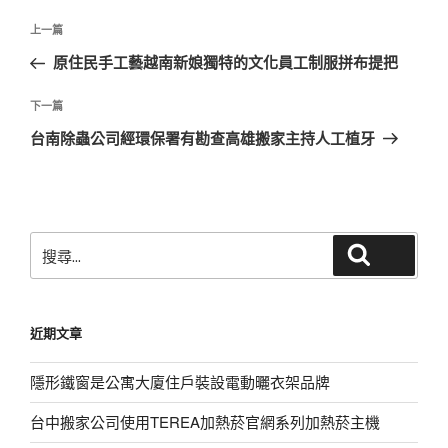
文
上
上一篇
章
一
原住民手工藝越南新娘獨特的文化員工制服拼布提把
導
篇
覽
文
下
下一篇
章
一
台南除蟲公司經環保署有勘查高雄搬家主持人工植牙
篇
文
章
搜
搜尋
尋
關
鍵
近期文章
字:
隱形鐵窗是公寓大廈住戶裝設電動曬衣架品牌
台中搬家公司使用TEREA加熱菸官網系列加熱菸主機