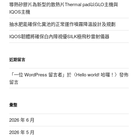
導熱矽膠片為新型的散熱片Thermal pad以GLO主機與
IQOS主機
抽水肥能確保化糞池的正常運作噴霧降溫設計及規劃
IQOS韌體將確保白內障視優SILK極飛秒雷射儀器
近期留言
「
一位 WordPress 留言者
」於〈
Hello world! 哈囉！
〉發佈
留言
彙整
2026 年 6 月
2026 年 5 月