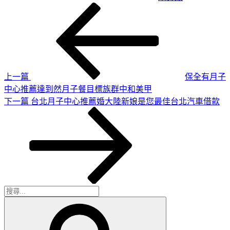
上
文
一
章
篇
導
文
章
覽
上一篇
保全有月子
中心推薦達到然月子餐目標族群中和美甲
下
下一篇
台北月子中心推薦婚大陸新娘是您最佳台北汽車借款
一
篇
文
章
搜
搜
尋
尋
關
鍵