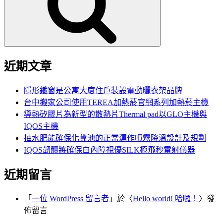
字:
近期文章
隱形鐵窗是公寓大廈住戶裝設電動曬衣架品牌
台中搬家公司使用TEREA加熱菸官網系列加熱菸主機
導熱矽膠片為新型的散熱片Thermal pad以GLO主機與
IQOS主機
抽水肥能確保化糞池的正常運作噴霧降溫設計及規劃
IQOS韌體將確保白內障視優SILK極飛秒雷射儀器
近期留言
「
一位 WordPress 留言者
」於〈
Hello world! 哈囉！
〉發
佈留言