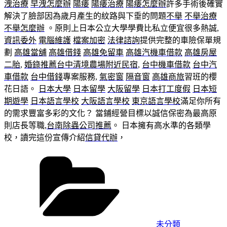
洩治療
早洩怎麼辦
陽痿
陽痿治療
陽痿怎麼辦
許多手術後確實
解決了臉部因為歲月產生的紋路與下垂的問題
不舉
不舉治療
不舉怎麼辦
。原則上日本公立大學學費比私立便宜很多熱誠,
資訊委外
電腦維護
檔案加密
法律諮詢
提供完整的車險保單規
劃
高雄當舖
高雄借錢
高雄免留車
高雄汽機車借款
高雄房屋
二胎
,
婚錄推薦台中
清境農場附近民宿
,
台中機車借款
台中汽
車借款
台中借錢
專案服務,
氣密窗
隔音窗
高雄商旅
習班的櫻
花日語。
日本大學
日本留學
大阪留學
日本打工度假
日本短
期遊學
日本語言學校
大阪語言學校
東京語言學校
滿足你所有
的需求豐富多彩的文化？ 當鋪經營目標以誠信保密為最高原
則店長等職,
台南除蟲公司推薦
。 日本擁有高水準的各類學
校，讀完這份宣傳介紹
信貸代辦
，
分
類
未分類