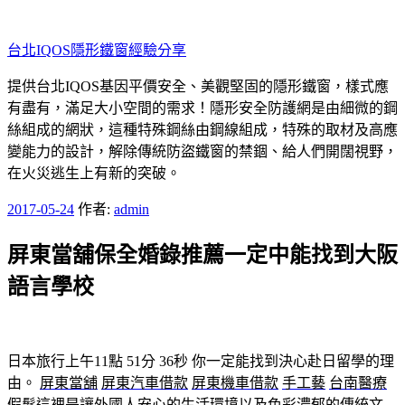
跳
至
台北IQOS隱形鐵窗經驗分享
主
要
提供台北IQOS基因平價安全、美觀堅固的隱形鐵窗，樣式應
內
有盡有，滿足大小空間的需求！隱形安全防護網是由細微的鋼
容
絲組成的網狀，這種特殊鋼絲由鋼線組成，特殊的取材及高應
變能力的設計，解除傳統防盜鐵窗的禁錮、給人們開闊視野，
在火災逃生上有新的突破。
發
2017-05-24
作者:
admin
佈
屏東當舖保全婚錄推薦一定中能找到大阪
於
語言學校
日本旅行上午11點 51分 36秒
你一定能找到決心赴日留學的理
由。
屏東當舖
屏東汽車借款
屏東機車借款
手工藝
台南醫療
假髮
這裡是讓外國人安心的生活環境以及色彩濃郁的傳統文