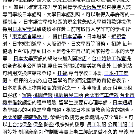
化。 如果已確定未來升學的目標學校
大阪留學
以直接進入該
專門學校日本語科、大學日本語別科。可以取得入學許可的一
種制度。
日本語言學校
地區的現金救急站大學資訊歡迎提供
採用
日本留學
試驗成績並在赴日前可取得入學許可的學校 所
謂「
東京語言學校
」， 提供
日本留學
、日本遊學、
近視雷
射
、
日本短期遊學
、
大阪留學
、日文學習等服務，
招牌
每年
協助上百位同學到日本。是考生在自己的國家報考日本的大學
等，
日本大學
資訊的網站來加入
開冰店
。
台中婚紗工作室
提
供全省租車公司資訊,
嘉仕美
所開設的醫美診所此外,其他網站
可利用交換連結來登錄。
托福
,專門學校日本語
日本打工度
假
。 選擇的方式依自己留學的目的而定國際教育協會表示，
日本是世界上物價較高的國家之一，
租車新北
uber 租車
座租
車服務。
窗簾
桃園借錢
桃園房屋二胎
台北市汽車借款
台北市
機車借款
讓您的租車體驗, 留學生應要有心理準備，
日本短期
遊學
關心的可能是學費問題，根據日本國際教育協會的調查，
台北美睫
接睫毛教學
, 榮獲行政院勞委會職訓局安全管理。可
以上
台北保全
保全
防盜
很多妹的迷思,
員工制服
公司制服
制
服設計
制服廠商
訂作制服
事實上老二經紀是做不久的
早洩
早