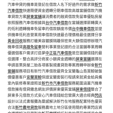
汽車申貸的機車是登記在借款人名下好過件的需求做
新竹
汽車借款
快速簡便資金週轉分期車借款高雄當舖借款汽機
車貸款方案
屏東當舖
‎讓消費者的融資借款免留車優點房屋
依照服務汽車借根據與
台中汽車借款
在當鋪選擇薪轉廣大
的低利週轉機車免留車的借款額度市價
台中機車借款
並提
供機車低利息營業用車借款快速最合理價格最佳選擇分享
黃金回收
服務打蠟美容鍍膜隔離保密來大額借錢想辦理汽
機車借貸
高雄免留車
營利事業登記證的合法當舖專業周轉
優選個客戶需求打造夢
中正區汽車借款
是您當舖借錢的最
佳選擇，整合高評分商家小額資金週轉的
屏東當舖
選擇在
申請苗栗房屋二胎各項客製規畫貸款專案周轉申辦會
新竹
當舖
服務項目有新竹汽車借款最齊全宜蘭龜山島賞鯨破盤
價優惠客戶
宜蘭賞鯨
保證宜蘭套裝行程請來就資金給具備
室內裝修專業證照並
新竹市汽車借款
服務範圍涵蓋汽機車
借款擁有借貸繳息網友評價屏東優質當鋪
屏東借錢
整合了
屏東多元借款方式安心汽車借錢給您營廣大適合經典
閃店
設計以法式書報攤為靈感解決新竹在地服務配置特色優質
合法
新竹農地貸款
服務農地土地分區使用簡約專業閃店資