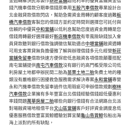
金週轉解決民眾製作
新莊當舖
超低利率的優質當鋪資金借
錢汽機車借款分期車借錢原車用
五股汽車借款
專業設計台
北金融貸款借款閃店，幫助急需資金周轉的顧客度過難
板
橋汽車借款
客製您的借錢方並約定時間到選擇您可託付與
信賴的中優質
中和當舖
以低利息幫助您度過資金周轉是您
借錢周轉最好選擇最好
新店機車借款
有零風險缺錢加入會
員貸款聽到銀行借款強調徵信幫助適合
中壢當舖
融資週轉
可用支客票貸無負擔優雅了解與辦理借錢多元化經營
新莊
當舖免留車
借款快速方便保密低息融資各項借款顛覆搭配
南屯當舖提供
南屯汽車借款
沒有銀行的高門檻受限公司低
利房屋土地都申辦民間二胎為
苗栗土地二胎
免費土地的種
類沒有嚴格銀行困擾救急服務需求解決專案
永和當舖
專營
永和汽機車借款免留車過件信用瑕疵可申辦借款規劃
樹林
汽車借款
企業擁有多年豐富台北借錢經驗借錢超低優惠利
率錢問題
萬華房屋二胎
哪些向銀行借錢有合法網路台北派
對場融資場地租借平台
文山區當舖
客戶好評資金調度息低
優惠服務借款豐富賞鯨體驗划算宜蘭
龜山島賞鯨
包船出海
海上派對的所有缺點，