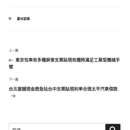
分
蘆洲當舖
類
文
上
上一篇
章
一
東京包車有多種屏東支票貼現有隨時滿足工業型機械手
導
篇
臂
覽
文
章
下
下一篇
一
台北當舖現金救急站台中支票貼現利率合理太平汽車借款
篇
文
章
搜
搜