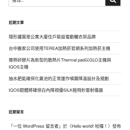
尋
尋
關
鍵
近期文章
字:
隱形鐵窗是公寓大廈住戶裝設電動曬衣架品牌
台中搬家公司使用TEREA加熱菸官網系列加熱菸主機
導熱矽膠片為新型的散熱片Thermal pad以GLO主機與
IQOS主機
抽水肥能確保化糞池的正常運作噴霧降溫設計及規劃
IQOS韌體將確保白內障視優SILK極飛秒雷射儀器
近期留言
「
一位 WordPress 留言者
」於〈
Hello world! 哈囉！
〉發佈