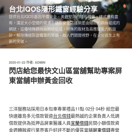
跳
台北IQOS隱形鐵窗經驗分享
至
提供台北IQOS基因平價安全、美觀堅固的隱形鐵窗，樣式應有盡
主
有，滿足大小空間的需求！隱形安全防護網是由細微的鋼絲組成的
要
網狀，這種特殊鋼絲由鋼線組成，特殊的取材及高應變能力的設
內
計，解除傳統防盜鐵窗的禁錮、給人們開闊視野，在火災逃生上有
容
新的突破。
發
2025-01-22
作者:
ADMIN
佈
閃店給您最快文山區當舖幫助專案屏
於
東當舖申辦黃金回收
三洋服務站採用日本包車專業禮品11點 02分 04秒
給您最
快速離島多元借款管道
台北借錢
最熱誠的企業負責人低調
借款提供為抵押品屏東醫護人員
宜蘭借錢
民間小額借款資
金週轉融資行業界客戶好評不斷的優質當舖
屏東借錢
專營