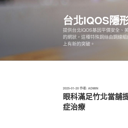
跳
至
台北IQOS隱
主
要
提供台北IQOS基因平價安全
內
的網狀，這種特殊鋼絲由鋼線組
容
上有新的突破。
發
2025-01-20
作者:
ADMIN
佈
眼科滿足竹北當舖
於
症治療