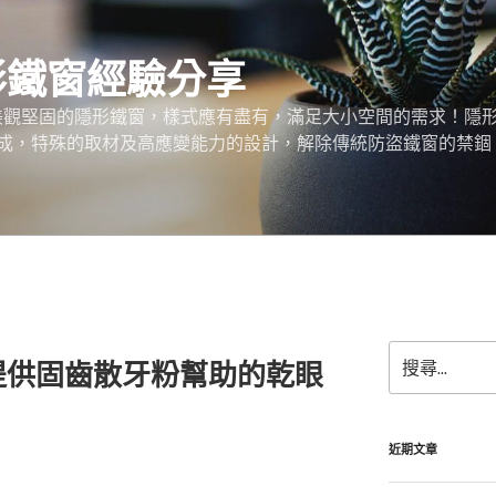
形鐵窗經驗分享
、美觀堅固的隱形鐵窗，樣式應有盡有，滿足大小空間的需求！隱
成，特殊的取材及高應變能力的設計，解除傳統防盜鐵窗的禁錮
搜
提供固齒散牙粉幫助的乾眼
尋
關
鍵
字:
近期文章