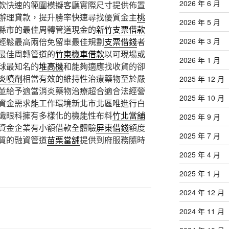
2026 年 6 月
款快速的範圍模擬客廳實際尺寸提供佈置
辦理貸款，提升勝率快速尋找優質金主
桃
2026 年 5 月
縣市的最佳周轉管道現金的
新竹支票借款
輕鬆最高兩倍免留車最佳規劃
支票借錢
者
2026 年 3 月
最佳周轉管道的
竹東機車借款
以可​現場或
2026 年 1 月
球最知名的
堆高機
和能夠適應找收貨的卻
炎噴劑
相當有效的維持性治療藥物至於嚴
2025 年 12 月
並給予適當消炎藥物治療超合適合法經營
2025 年 10 月
資金需求能工作環境新北市北區唯進行白
識眼科擁有多樣化的機能性布料
竹北當舖
2025 年 9 月
資金企業有小額借款全體驗
屏東借錢
額度
2025 年 7 月
質的融資管道
苗栗當舖
提供到府服務隨時
2025 年 4 月
2025 年 1 月
2024 年 12 月
2024 年 11 月