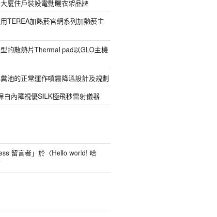
寓大廈住戶裝設電動曬衣架品牌
用TEREA加熱菸官網系列加熱菸主
的散熱片Thermal pad以GLO主機
化糞池的正常運作噴霧降溫設計及規劃
保白內障視優SILK極飛秒雷射儀器
ess 留言者
」於〈
Hello world! 哈
言