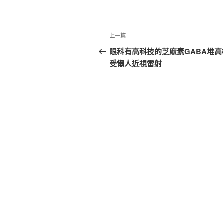
文
上
上一篇
章
一
眼科有高科技的芝麻素GABA堆高
篇
受懶人近視雷射
導
文
覽
章