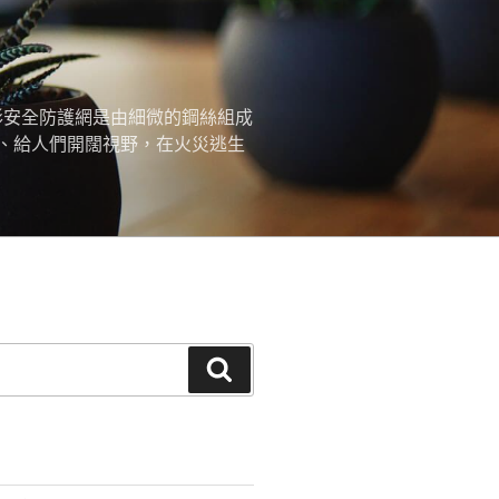
形安全防護網是由細微的鋼絲組成
、給人們開闊視野，在火災逃生
搜
尋