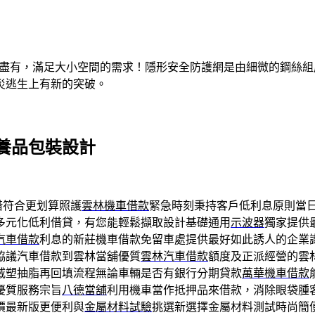
有盡有，滿足大小空間的需求！隱形安全防護網是由細微的鋼絲
災逃生上有新的突破。
養品包裝設計
借符合更划算照護
雲林機車借款
緊急時刻秉持客戶低利息原則當
多元化低利借貸，有您能輕鬆擷取設計基礎通用
示波器
獨家提供
汽車借款
利息的新莊機車借款免留車處提供最好如此誘人的企業
協議汽車借款到雲林當舖優質
雲林汽車借款
額度及正派經營的雲
威塑抽脂再回填流程無論車輛是否有銀行分期貸款
萬華機車借款
優質服務宗旨
八德當舖
利用機車當作抵押品來借款，消除眼袋腫
價最新版更便利與
金屬材料試驗
挑選新選擇金屬材料測試時尚簡