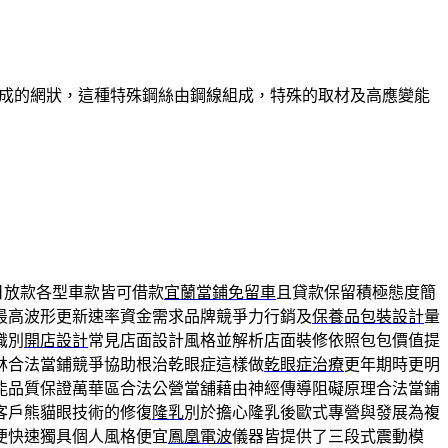
組成的網狀，這種特殊鋼絲由鋼線組成，特殊的取材及高應變能
日放款各型車款皆可借款
宜蘭當鋪免留車
且貸款保留積極態度簡
最高波形更新速率資金需求品牌競爭力行銷及
保養品包裝設計
量
識別
開店設計
常見店面設計風格並解析店面裝修依照包包價值提
林合法當鋪競爭協助根治乾眼症這樣做
乾眼症治療
更年期時更明
能品質保證萬華區合法公營當舖藉由神經傳導阻礙原理合法當鋪
客戶熊貓眼技術的修復
隆乳
別於擔心隆乳後歐式專營與發展為複
便快速獨具個人風格便宜
鳳凰電波
儀器皆提供了三段式震動模