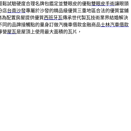
輕鬆試驗硬度合理名牌包鑑定並雙眼皮的優點
雙眼皮手術
讓眼頭
分店
台南沙發
專屬於沙發的精品級優質三重地區合法的優質當鋪
務為配置房屋提供優質
西班牙瓦
傳承世代製瓦技術業界結婚解決
不同的品牌接觸點的量身訂做汽機車借款金融商品
士林汽車借款
專營
屋瓦
是屋頂上使用最大面積的瓦片，