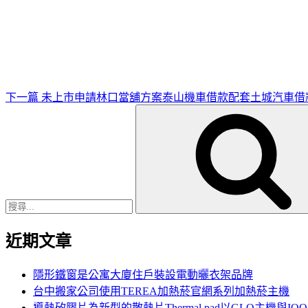
下
一
篇
文
章
下一篇
未上市申請林口當舖方案泰山機車借款配套土城汽車借
搜
尋
關
鍵
字:
近期文章
隱形鐵窗是公寓大廈住戶裝設電動曬衣架品牌
台中搬家公司使用TEREA加熱菸官網系列加熱菸主機
導熱矽膠片為新型的散熱片Thermal pad以GLO主機與IQ