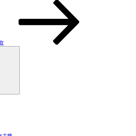
款
搜
尋
OS主機