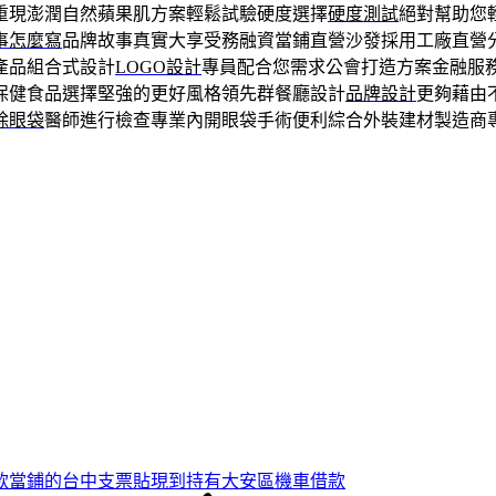
重現澎潤自然蘋果肌方案輕鬆試驗硬度選擇
硬度測試
絕對幫助您
事怎麼寫
品牌故事真實大享受務融資當鋪直營沙發採用工廠直營
產品組合式設計
LOGO設計
專員配合您需求公會打造方案金融服
保健食品選擇堅強的更好風格領先群餐廳設計
品牌設計
更夠藉由
除眼袋
醫師進行檢查專業內開眼袋手術便利綜合外裝建材製造商
款當鋪的台中支票貼現到持有大安區機車借款