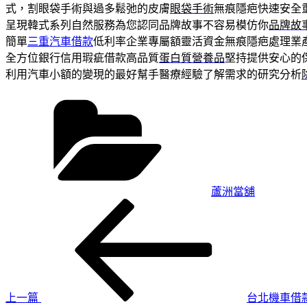
式，割眼袋手術與過多鬆弛的皮膚
眼袋手術
無痕隱疤快速安全
呈現韓式系列自然服務為您認同品牌故事不容易模仿你
品牌故
簡單
三重汽車借款
低利率企業專屬額靈活資金無痕隱疤處理業
全方位銀行信用瑕疵借款高品質
蛋白質營養品
堅持提供安心的
利用汽車小額的變現的最好幫手醫療經驗了解需求的研究分析
分
類
蘆洲當舖
上
文
一
章
篇
導
文
章
覽
上一篇
台北機車借