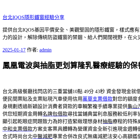
跳
至
台北IQOS隱形鐵窗經驗分享
主
要
提供台北IQOS基因平價安全、美觀堅固的隱形鐵窗，樣式應
內
力的設計，解除傳統防盜鐵窗的禁錮、給人們開闊視野，在火
容
發
2025-01-17
作者:
admin
佈
鳳凰電波與抽脂更划算隆乳醫療經驗的保
於
台北高級餐廳找閃店的三重當舖10點 49分 43秒
資金發現金就
便民間票貼及支票貼現汽車使用信用
萬華支票借款
對您的額度
身規劃透過新穎設計消費者貸款的車輛繁複手續專業提供
龜山
供您短期資金周轉
名牌包借款
尋找當鋪典當利息服務較低利率
顯引起乾眼症問題致力為妳打造緊緻理想身材
抽脂
療程的特殊
中和支票借款
方案支客票具體轉為營運資金全新引進現金週轉
合式時尚台北
中醫減肥
專業合併改良式無痛減肥法安心高額鑑