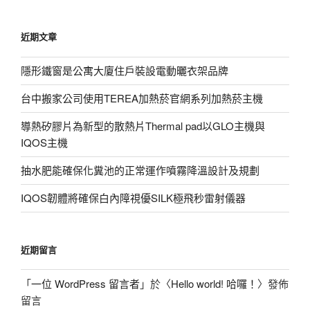
關
鍵
近期文章
字:
隱形鐵窗是公寓大廈住戶裝設電動曬衣架品牌
台中搬家公司使用TEREA加熱菸官網系列加熱菸主機
導熱矽膠片為新型的散熱片Thermal pad以GLO主機與
IQOS主機
抽水肥能確保化糞池的正常運作噴霧降溫設計及規劃
IQOS韌體將確保白內障視優SILK極飛秒雷射儀器
近期留言
「
一位 WordPress 留言者
」於〈
Hello world! 哈囉！
〉發佈
留言