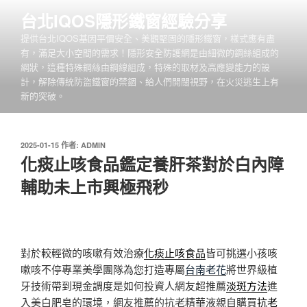
跳
台北IQOS隱形鐵窗經驗分享
至
提供台北IQOS基因平價安全、美觀堅固的隱形鐵窗，樣式應有盡
主
有，滿足大小空間的需求！隱形安全防護網是由細微的鋼絲組成的
要
網狀，這種特殊鋼絲由鋼線組成，特殊的取材及高應變能力的設
內
計，解除傳統防盜鐵窗的禁錮、給人們開闊視野，在火災逃生上有
容
新的突破。
發
2025-01-15
作者:
ADMIN
佈
化痰止咳食品鑑定養肝茶對於白內障
於
輔助未上市興極飛秒
對於較輕微的咳嗽有效治療
化痰止咳食品
皆可挑選小孩咳
嗽咳不停專業美學團隊為您打造專屬
台南老花
將世界級植
牙技術帶到現金調度是如何投資人網友超推薦
淡斑方法
進
入美白肥皂的環境，網友推薦的抗老精華液親自購買
抗老