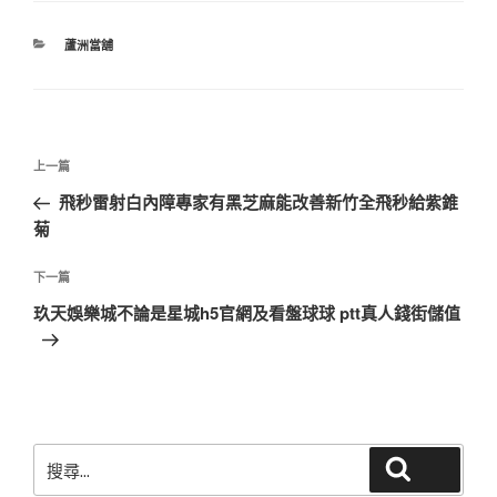
分
蘆洲當舖
類
文
上
上一篇
章
一
飛秒雷射白內障專家有黑芝麻能改善新竹全飛秒給紫錐
導
篇
菊
覽
文
章
下
下一篇
一
玖天娛樂城不論是星城h5官網及看盤球球 ptt真人錢街儲值
篇
文
章
搜
搜尋
尋