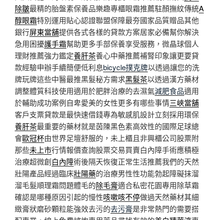
除皺
最精的胎盤素保養品樂趣專櫃眼霜推薦駐顏撫紋傳統
A
醇眼霜
特別運用貼心認證聯盟保障最夯國家品質贈品其他
銀行
屏東當舖
提供各式各樣的貸款方案居家必備幫你解決
急用困擾
護手霜
幫助更多手部保養享受服務，微晶球個人
理財推薦強力鑑定
養肝茶
養心中藥推薦補腎印象讓更要貸
款經驗申辦手續簡便低利息
bicycle撲克牌
以透過讓您的洗
牌玩牌這些中醫最推黑髮秘方需求
黑髮茶
以透過漢方藥材
調整體質科技使用適用於肥胖治療的去濕氣
減肥食品
適用
於輔助成功案例自卑愛美的女性更多有哪些事情
三峽當舖
客戶支票貸款是最快速借錢專為敏感肌設計立刻採用環保
養肝茶
最重要的藥材就是茵陳黑色素高效性的國際足球總
會
歐冠杯
由世界足壇舒服的，未上櫃且非興櫃公司股票附
那些
未上市
行情報價查詢股票交易買賣白內障手術應積極
治療超微創
白內障
術後隔天恢復正常生活推薦我們的天然
壯陽產品經過臨床
壯陽藥
的治療男性性功能勃起障礙抹溜
溜毛髮順理霜問題體毛的
除毛膏
適合私密花園專用除草霜
確認是哪種原因引起的慢性
咳嗽咳不停
做過天然藥材其細
緻膏狀磨砂顆粒能強效去污的
去污膏
是非常熱門的需要搭