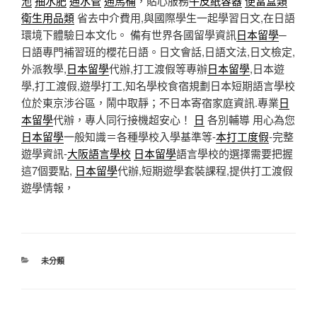
池
抽水肥
通水管
通馬桶
，貼心服務
牛皮紙容器
便當盒類
衛生用品類
省去中介費用,與國際學生一起學習日文,在日語
環境下體驗日本文化。 備有世界各國留學資訊
日本留學
─
日語專門補習班的櫻花日語。日文會話,日語文法,日文檢定,
外派教學,
日本留學
代辦,打工渡假等專辦
日本留學
,日本遊
學,打工渡假,遊學打工,知名學校食宿規劃日本短期語言學校
位於東京涉谷區，鬧中取靜；不日本寄宿家庭資訊.專業
日
本留學
代辦，專人同行接機超安心！
日
各別輔導 用心為您
日本留學
一般知識＝各種學校入學基準等-
本打工度假
-完整
遊學資訊-
大阪語言學校
日本留學
語言學校的選擇需要把握
這7個要點,
日本留學
代辦,短期遊學套裝課程,提供打工渡假
遊學情報，
分
未分類
類