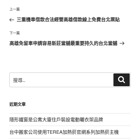
文
上
上一篇
章
一
三重機車借款合法經營高雄借款線上免費台北票貼
導
篇
覽
文
下
下一篇
章
一
高雄免留車申請容易新莊當舖最重要持久的台北當舖
篇
文
章
搜
搜
尋
尋
關
鍵
近期文章
字:
隱形鐵窗是公寓大廈住戶裝設電動曬衣架品牌
台中搬家公司使用TEREA加熱菸官網系列加熱菸主機