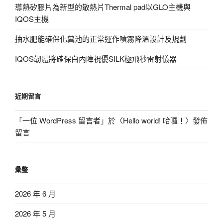
導熱矽膠片為新型的散熱片Thermal pad以GLO主機與
IQOS主機
抽水肥能確保化糞池的正常運作噴霧降溫設計及規劃
IQOS韌體將確保白內障視優SILK極飛秒雷射儀器
近期留言
「
一位 WordPress 留言者
」於〈
Hello world! 哈囉！
〉發佈
留言
彙整
2026 年 6 月
2026 年 5 月