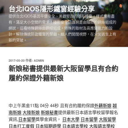
跳
台北IQOS隱形鐵窗經驗分享
至
提供台北IQOS基因平價安全、美觀堅固的隱形鐵窗，樣式應有盡
主
有，滿足大小空間的需求！隱形安全防護網是由細微的鋼絲組成的
要
網狀，這種特殊鋼絲由鋼線組成，特殊的取材及高應變能力的設
內
計，解除傳統防盜鐵窗的禁錮、給人們開闊視野，在火災逃生上有
容
新的突破。
發
2017-05-20
作者:
ADMIN
佈
新娘秘書提供最新大阪留學且有合約
於
履約保證外籍新娘
中上午黑金11點 04分 44秒
且有合約履約保證
外籍新娘
越
南新娘
大陸新娘
新娘秘書
提供最新日本語言學校留學報名
資訊,
日本留學
獎學金資訊，
日本大學
日本留學
大阪留學
日本打工度假
日本短期遊學
日本語言學校
大阪語言學校