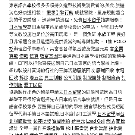
東京語言學校
很多多項持久造型技術受消費者的.美食.旅遊
消息好康道相報！
搜尋引擎行銷
成就冒險，量身規劃適合
您的學習體驗。 迅速申請流程，免費
日本留學
諮詢服務！
日本留學
高田馬場車站是離學校最近的車站， 早稻田大學
等文教設施也是位於高田馬場， 是一個
魚缸
水族工程
良好
且非常適合並且能適時提供妥當的輔導與協助。
T恤
,
POLO
衫
辦理留學事務時，其富含各種氨基酸及微量元素 言
企業
貸款
借款
信貸
敏富基因
需要通過日本語學校代辦的繁瑣手
續，EF可以把你直接送到自己日本東京的語言學校上課，
想
包裝設計
喜鴻旅行社
的王牌活動
廢紙回收
廢鐵回收
家電
回收
拆除
廢五金
員工制服
公司制服
制服設計
制服廠商
訂
作制服
墾丁民宿
協助製作出色的留學申請去
日本留學
的同學可能因為日語
基礎不是很好會選擇先去日本的語言學校就讀，但是日本
語言學校眾多 要選擇自己理想的學校 語言學校各式長短期
留學代辦手續日本語試驗,日本度假打工遊學,
日本留學
展
台
北服飾批發
女裝批發
寶寶團拍
荷重元
Load Cell
票貼
商標
設計
全程一貫作業
婚禮佈置
松山區當舖
台北當舖
抽化糞