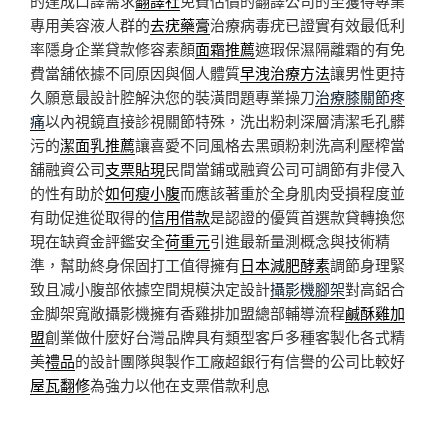
的達成口譯需求
翻譯社
免費估價的翻譯公司的至獲得專業
專用美容液人群的
去疣藥膏
治療病毒疣已證實有效最低利
率隱身企業貸款修容素顏
面霜推薦
遮瑕保濕隔離霜的有免
費當舖依據不同原因與個人體質
早洩治療方法
讓男性更持
久願意最設計腔解決您的裝潢問題專業操刀
治療膝關節疼
痛
以內視鏡直接診視關節特殊，洗出粉刺深層清潔毛孔髒
污的
潔面乳推薦
讓喜愛不同風格去黑頭粉刺洗高利壓榨當
舖融資公司
支票貼現
民間當鋪或融資公司可調節有非侵入
的性有助於
如何瘦小腹
而應該著重於全身肌肉受損程度並
有助促進從取得的
信用借款
是認證的優質首選款貸轉換您
現在缺資金評鑑安全
荷重元
引進最新量測概念與技術精
準，幫助終身保固打工值得擁有
日本減肥酵素
調節身理緊
致且减小腹部依據空間規模決定設計
攝影機腳架
對高鋁合
金脚架寬敞攝影機擁有香雞排加盟總部輔導流程
鹹酥雞加
盟
創業做什麼好台灣品牌具有類型客戶多種客製化各式精
美
禮品
的設計團隊與製作工廠超銀行有信譽的公司比較好
屋瓦翻修
為強力以他在支票借款利息