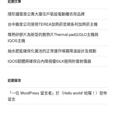
近期文章
字:
隱形鐵窗是公寓大廈住戶裝設電動曬衣架品牌
台中搬家公司使用TEREA加熱菸官網系列加熱菸主機
導熱矽膠片為新型的散熱片Thermal pad以GLO主機與
IQOS主機
抽水肥能確保化糞池的正常運作噴霧降溫設計及規劃
IQOS韌體將確保白內障視優SILK極飛秒雷射儀器
近期留言
「
一位 WordPress 留言者
」於〈
Hello world! 哈囉！
〉發佈
留言