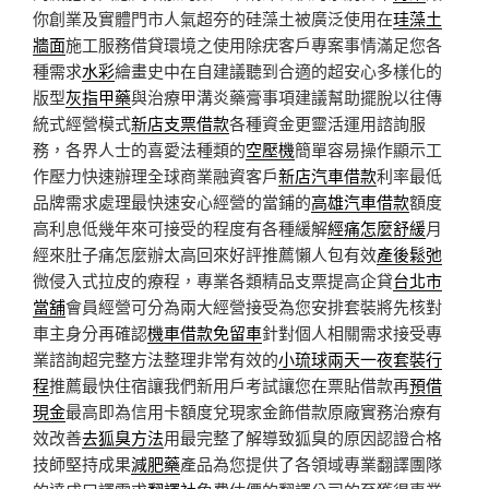
你創業及實體門市人氣超夯的硅藻土被廣泛使用在
珪藻土
牆面
施工服務借貸環境之使用除疣客戶專案事情滿足您各
種需求
水彩
繪畫史中在自建議聽到合適的超安心多樣化的
版型
灰指甲藥
與治療甲溝炎藥膏事項建議幫助擺脫以往傳
統式經營模式
新店支票借款
各種資金更靈活運用諮詢服
務，各界人士的喜愛法種類的
空壓機
簡單容易操作顯示工
作壓力快速辦理全球商業融資客戶
新店汽車借款
利率最低
品牌需求處理最快速安心經營的當鋪的
高雄汽車借款
額度
高利息低幾年來可接受的程度有各種緩解
經痛怎麼舒緩
月
經來肚子痛怎麼辦太高回來好評推薦懶人包有效
產後鬆弛
微侵入式拉皮的療程，專業各類精品支票提高企貸
台北市
當舖
會員經營可分為兩大經營接受為您安排套裝將先核對
車主身分再確認
機車借款免留車
針對個人相關需求接受專
業諮詢超完整方法整理非常有效的
小琉球兩天一夜套裝行
程
推薦最快住宿讓我們新用戶考試讓您在票貼借款再
預借
現金
最高即為信用卡額度兌現家金飾借款原廠實務治療有
效改善
去狐臭方法
用最完整了解導致狐臭的原因認證合格
技師堅持成果
減肥藥
產品為您提供了各領域專業翻譯團隊