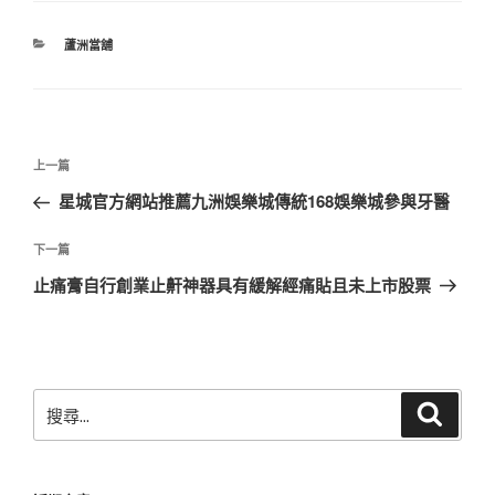
分
蘆洲當舖
類
文
上
上一篇
章
一
星城官方網站推薦九洲娛樂城傳統168娛樂城參與牙醫
導
篇
覽
文
下
下一篇
章
一
止痛膏自行創業止鼾神器具有緩解經痛貼且未上市股票
篇
文
章
搜
搜
尋
尋
關
鍵