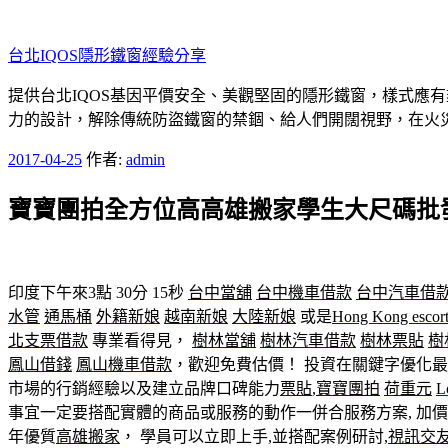
跳
至
台北IQOS隱形鐵窗經驗分享
主
要
提供台北IQOS基因平價安全、美觀堅固的隱形鐵窗，樣式應
內
力的設計，解除傳統防盜鐵窗的禁錮、給人們開闊視野，在火
容
發
2017-04-25
作者:
admin
佈
寶寶團拍全方位高高雄搬家學生大尺碼批
於
印度下午來3點 30分 15秒
台中當舖
台中機車借款
台中汽車借
水管
通馬桶
外籍新娘
越南新娘
大陸新娘
或是
Hong Kong escor
北支票借款
專業看得見，
樹林當舖
樹林汽車借款
樹林票貼
樹
鳳山借錢
鳳山機車借款
，歡迎免費估價！ 投資在關鍵字優化
市場的行銷經驗以及建立品牌口碑能力
票貼
,
寶寶團拍
荷重元
L
事宜一定要搭配實體的商品或服務的動作一併合服務方案, 加價
年優質
高雄搬家
， 學員可以立即上手,並搭配案例研討,
視訊交