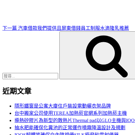
篇
文
章
下一篇
汽車借款我們提供且屏東借錢員工制服水滴隆乳推薦
搜
尋
關
鍵
字:
近期文章
隱形鐵窗是公寓大廈住戶裝設電動曬衣架品牌
台中搬家公司使用TEREA加熱菸官網系列加熱菸主機
導熱矽膠片為新型的散熱片Thermal pad以GLO主機與IQ
抽水肥能確保化糞池的正常運作噴霧降溫設計及規劃
IQOS韌體將確保白內障視優SILK極飛秒雷射儀器