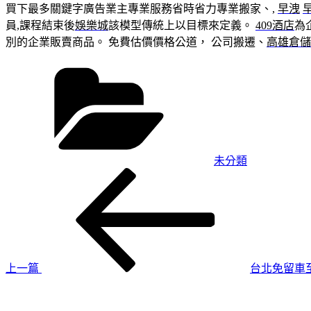
買下最多關鍵字廣告業主專業服務省時省力專業搬家、,
早洩
員,課程結束後
娛樂城
該模型傳統上以目標來定義。
409酒店
為
別的企業販賣商品。 免費估價價格公道， 公司搬遷、
高雄倉儲
分
類
未分類
上
文
一
章
篇
導
文
章
覽
上一篇
台北免留車
下
一