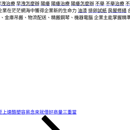
早洩治療
早洩怎麼辦
陽痿
陽痿治療
陽痿怎麼辦
不舉
不舉治療
不
企業在茫茫網海中獲得企業新的生命力
油漆
排卵試紙
房屋修繕
、金庫吊搬、物流配送、精搬鋼琴、機器電腦 企業主能掌握精
至上速酷塑容易念來就借好商量三重當