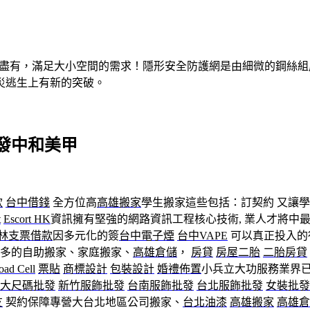
有盡有，滿足大小空間的需求！隱形安全防護網是由細微的鋼絲
災逃生上有新的突破。
發中和美甲
款
台中借錢
全方位高
高雄搬家
學生搬家這些包括：訂契約 又讓學
t
Escort HK
資訊擁有堅強的網路資訊工程核心技術, 業人才將中
林支票借款
因多元化的簽
台中電子煙
台中VAPE
可以真正投入的
最多的自助搬家、家庭搬家、
高雄倉儲
，
房貸
房屋二胎
二胎房貸
oad Cell
票貼
商標設計
包裝設計
婚禮佈置
小兵立大功服務業界已
大尺碼批發
新竹服飾批發
台南服飾批發
台北服飾批發
女裝批發
友
契約保障專營大台北地區公司搬家、
台北油漆
高雄搬家
高雄倉