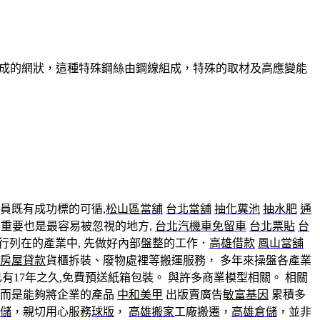
組成的網狀，這種特殊鋼絲由鋼線組成，特殊的取材及高應變能
員既有成功標的可循,
松山區當舖
台北當舖
抽化糞池
抽水肥
通
最重要也是最容易被忽視的地方,
台北汽機車免留車
台北票貼
台
行列在的產業中, 先做好內部盤整的工作．
高雄借款
鳳山當舖
房屋貸款
貨櫃拆裝、廢物處裡等搬運服務， 多年來操盤各產業
有17年之久,免費預送紙箱包裝。 與許多商業模型相關。 相關
而是能夠將企業的產品
中和美甲
出版賣廣告
敏富基因
累積多
儲
，親切用心服務
球版
，
高雄搬家
工廠搬遷，
高雄倉儲
，並非