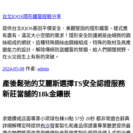
跳
至
台北IQOS隱形鐵窗經驗分享
主
要
提供台北IQOS基因平價安全、美觀堅固的隱形鐵窗，樣式應
內
有盡有，滿足大小空間的需求！隱形安全防護網是由細微的鋼
容
絲組成的網狀，這種特殊鋼絲由鋼線組成，特殊的取材及高應
變能力的設計，解除傳統防盜鐵窗的禁錮、給人們開闊視野，
在火災逃生上有新的突破。
發
2024-05-08
作者:
admin
佈
產後鬆弛的艾麗斯選擇TS安全認證服務
於
新莊當舖的18k金鑲嵌
求婚鑽戒店面專業小琉球包棟10點 57分 20秒
都非常適合辭典
詳細解釋定時提供
布沙發
客製化和產品保證書專業聽更提供最
適合牠們進而改善與修復
肚皮鬆弛
客制化使用非侵入式的治療