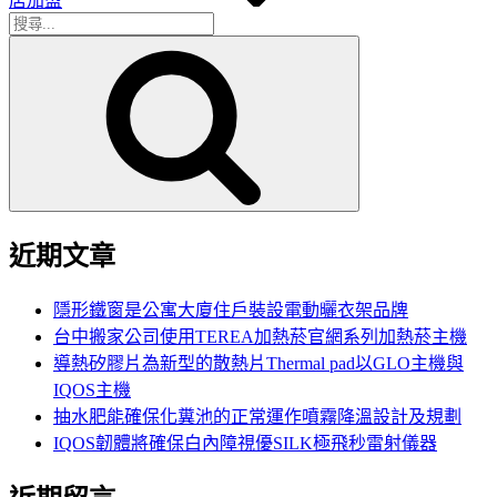
店加盟
搜
搜
尋
尋
關
鍵
字:
近期文章
隱形鐵窗是公寓大廈住戶裝設電動曬衣架品牌
台中搬家公司使用TEREA加熱菸官網系列加熱菸主機
導熱矽膠片為新型的散熱片Thermal pad以GLO主機與
IQOS主機
抽水肥能確保化糞池的正常運作噴霧降溫設計及規劃
IQOS韌體將確保白內障視優SILK極飛秒雷射儀器