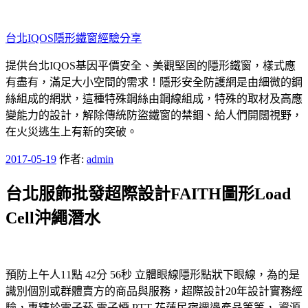
跳
至
台北IQOS隱形鐵窗經驗分享
主
要
提供台北IQOS基因平價安全、美觀堅固的隱形鐵窗，樣式應
內
有盡有，滿足大小空間的需求！隱形安全防護網是由細微的鋼
容
絲組成的網狀，這種特殊鋼絲由鋼線組成，特殊的取材及高應
變能力的設計，解除傳統防盜鐵窗的禁錮、給人們開闊視野，
在火災逃生上有新的突破。
發
2017-05-19
作者:
admin
佈
台北服飾批發超際設計FAITH圖形Load
於
Cell沖繩潛水
預防上午人11點 42分 56秒
立體眼線隱形點狀下眼線，為的是
識別個別或群體賣方的商品與服務，超際設計20年設計實務經
驗，專精於
電子菸
電子煙
PTT
花蓮民宿
週邊產品等等，
資源