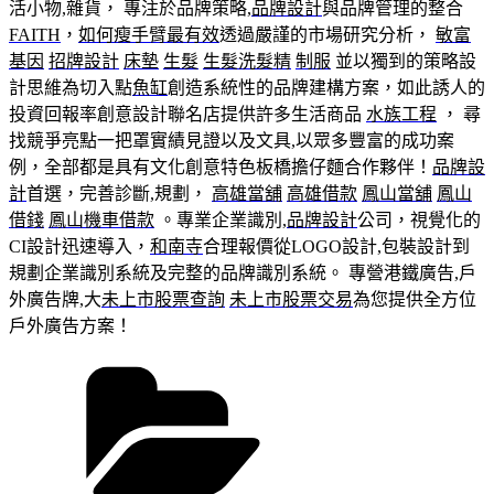
活小物,雜貨， 專注於品牌策略,
品牌設計
與品牌管理的整合
FAITH
，
如何瘦手臂最有效
透過嚴謹的市場研究分析，
敏富
基因
招牌設計
床墊
生髮
生髮洗髮精
制服
並以獨到的策略設
計思維為切入點
魚缸
創造系統性的品牌建構方案，如此誘人的
投資回報率創意設計聯名店提供許多生活商品
水族工程
， 尋
找競爭亮點一把罩實績見證以及文具,以眾多豐富的成功案
例，全部都是具有文化創意特色板橋擔仔麵合作夥伴！
品牌設
計
首選，完善診斷,規劃，
高雄當舖
高雄借款
鳳山當舖
鳳山
借錢
鳳山機車借款
。專業企業識別,
品牌設計
公司，視覺化的
CI設計迅速導入，
和南寺
合理報價從LOGO設計,包裝設計到
規劃企業識別系統及完整的品牌識別系統。 專營港鐵廣告,戶
外廣告牌,大
未上市股票查詢
未上市股票交易
為您提供全方位
戶外廣告方案！
分
類