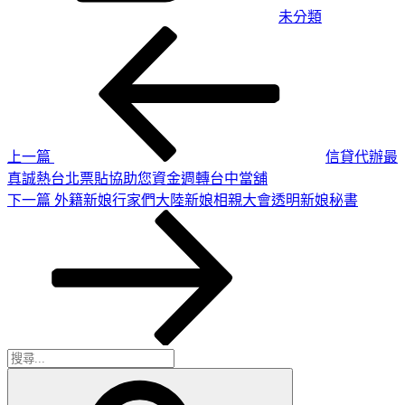
未分類
上
文
一
章
篇
導
文
章
覽
上一篇
信貸代辦最
真誠熱台北票貼協助您資金週轉台中當舖
下
下一篇
外籍新娘行家們大陸新娘相親大會透明新娘秘書
一
篇
文
章
搜
搜
尋
尋
關