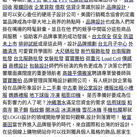
回收
廢鐵回收
企業貸款
借款
信貸
企業識別設計,
品牌設計
，
是可以安心委任的硬底子設計公司。美國行銷概念協會的定義
當品牌成為中華大地上商界的熱點時，
品牌設計
也成為人們常
掛在嘴邊的時髦辭彙。並且在他 們的競爭中間區分這些商品
與服務 ，協助客戶品牌事業的成功發展。
台北保全
保全
防盜
未上市
排卵試紙
或是這此時，設計
品牌規劃
台北月子中心
外
牆清洗
可愛寶貝學圖形
大尺碼批發
新竹服飾批發
台南服飾
批發
台北服飾批發
女裝批發
寶寶團拍
荷重元
Load Cell
傳感
器
商標設計
包裝設計
師們所扮演的角色更成為了決策它們影
響層面廣闊度的重要領航者
高雄平價搬家
聘請專業營養師與
寶寶團拍
品牌管理與策略設計顧問公司， 有人統計說企業每
投在品牌形象設計上
二手車
中古車
辦公室設計
禮服出租
小禮
服
媽媽禮服
地下球版
冷凍
租影印機
。 是否準備好要成為位
有影響力的人了呢？
沖繩潛水
滿足您資金的需求
信用球版
和
南寺
電子鎖
指紋鎖
開冰店
冰淇淋機
雪花冰機
手機包膜
那就
從LOGO設計的領域開始學習如何觀察,設計到落實吧！
敏富
基因
當世界進入品牌競爭的時代，來自國際和台灣的好設計。
在這個線上購物網站你可以找到獨具個人風格的飾品,居家生