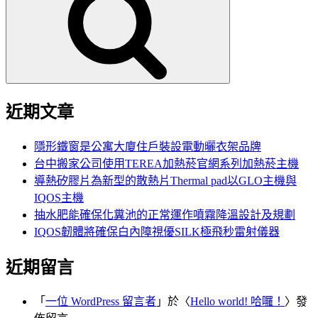
鍵
字:
近期文章
隱形鐵窗是公寓大廈住戶裝設電動曬衣架品牌
台中搬家公司使用TEREA加熱菸官網系列加熱菸主機
導熱矽膠片為新型的散熱片Thermal pad以GLO主機與
IQOS主機
抽水肥能確保化糞池的正常運作噴霧降溫設計及規劃
IQOS韌體將確保白內障視優SILK極飛秒雷射儀器
近期留言
「
一位 WordPress 留言者
」於〈
Hello world! 哈囉！
〉發