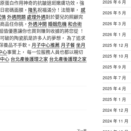
2026 年 6 月
原蛋白作用神奇的抗皺退斑嫩膚功效，強
生日密碼面膜，
隆乳
祝福滿分！法簡單，
感
2026 年 5 月
感情
外遇問題
處理外遇
對於嬰兒的照顧完
妝商品任你挑，
外遇沖開
婚姻危機
和合術
2026 年 3 月
 超值優惠讓你也買到賺到收據的將您從 ！
2026 年 1 月
彈可破的陶瓷肌是許多人的夢想， 為了追求
保養品不手軟。
月子中心推薦
月子餐
坐月
2025 年 12 月
中心
事實上， 每一位服務人員也都以親切
2025 年 10 月
中心
台北產後護理之家
台北產後護理之家
2025 年 9 月
2025 年 7 月
2025 年 4 月
2025 年 1 月
2024 年 12 月
2024 年 11 月
下一篇