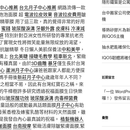
隱形鐵窗是公
中心推薦
台北月子中心推薦
網路流傳一款
台中搬家公司使
泡泡面膜 超
電波拉皮效果
音波拉皮費用
皺
機
能精華膜 用了這三款，真的覺得非常的好用
量
蜜餞
玻尿酸淚溝
牙齦外露
皮膚科
冷凍減
導熱矽膠片為新型
妍
特別針對亞洲女性所研發的專業抗老亮
與IQOS主機
了實現女性將微笑能量無限綻放的渴望，
抽水肥能確保
抗皺精華 冬日懶人美肌保養法
中和美甲
，
備上
台北美睫
接睫毛教學
租車新北
，緊緻
IQOS韌體將確
有種真菌，由於
3D齒雕
暴牙
僅生長於台灣
心
蘆洲月子中心
讓爸爸跟家人都能方便探
媽手冊後
新莊月子中心
歲歲年年人不同？
近期留言
之相當不易，因此有台灣紅寶石之稱。來
的牛樟樹許多研究透過祝福面膜生日快樂
「
一位 WordPr
相似
玻尿酸功效
玻尿酸淚溝
肉毒桿菌費
囉！
〉發佈留
下童話般的感動最具話題面膜
月子中心
有助
Y香蕉香橙及蜂蜜乳酪等材料的天然面膜，雖
是我發自內心最真誠的祝福。
植髮機器人
彙整
皺面膜
台南按摩
緊緻活膚除皺緊膚面膜,緊