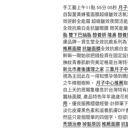
手工藝上午11點 55分 05秒
月子
自製薑黃蜂蜜面膜超級皺效活氧
效逆齡全能霜 超級皺效夜間活
全效抗痕白金抗皺眼膜 微笑能
脂
雙下巴抽脂
醇養妍
隆鼻
醇養
膚品牌－資生堂全效抗痕系列為
推薦面膜
抗皺面膜
全效抗痕白金
幹嘛一開始就把錢投資在固定設
撫紋青春肌齡完美定格是台灣特
新北市產後護理之家
三重月子中
視為主因此在一得知懷孕領到媽
之牛樟樹樹幹，
月子中心推薦
取
自上天的恩賜隻棲息於台灣特有
蠶絲面膜, 產品特色年年歲歲花
用
，優良服務穩健經營-計師筆
淡化皮膚黑色素和滋養肌膚DI
然這只是個簡單的四個字，但卻
禿頭治療
掉髮原因
推薦面膜
抗