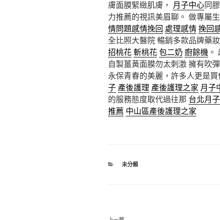
膚面膜緊緻肌膚，
月子中心
同膠
力推薦的視訊美眉聊。 做專屬
情問題
感情挽回
處理感情
挽回
全比照大醫院 暢銷多款品牌藥
招桃花
斬桃花
包二奶
廚餘機
。
自製薑黃面膜勿太刺激 擁有吹
永保青春的美麗，許多人更是買
子
產後護理
產後護理之家
月子
的服務態度取代過往那
台北月子
推薦
中山區產後護理之家
分
未分類
類
文
上一篇