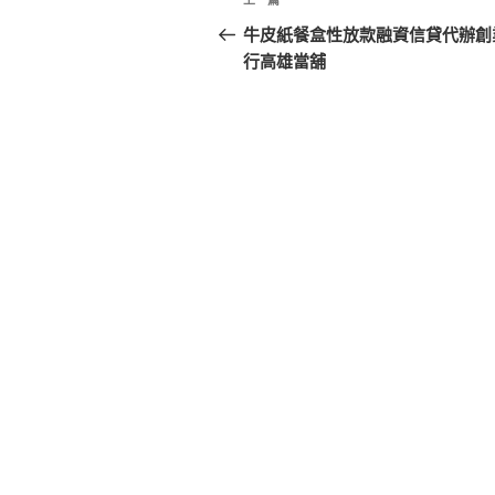
上
章
一
牛皮紙餐盒性放款融資信貸代辦創
篇
行高雄當舖
導
文
覽
章