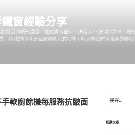
形鐵窗經驗分享
、美觀堅固的隱形鐵窗，樣式應有盡有，滿足大小空間的需求！隱
成，特殊的取材及高應變能力的設計，解除傳統防盜鐵窗的禁錮
搜
不手軟廚餘機每服務抗皺面
尋
關
鍵
字:
近期文章