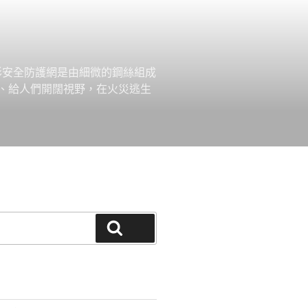
形安全防護網是由細微的鋼絲組成
、給人們開闊視野，在火災逃生
搜尋