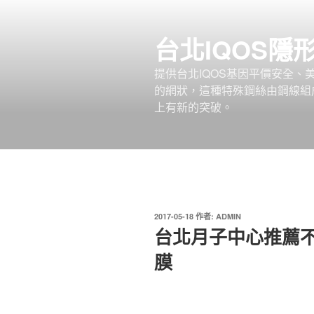
跳
至
台北IQOS隱
主
要
提供台北IQOS基因平價安全
內
的網狀，這種特殊鋼絲由鋼線組
容
上有新的突破。
發
2017-05-18
作者:
ADMIN
佈
台北月子中心推薦
於
膜