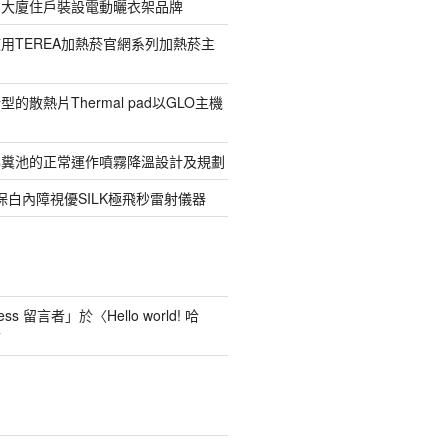
寓大廈住戶裝設電動曬衣架品牌
用TEREA加熱菸官網系列加熱菸主
的散熱片Thermal pad以GLO主機
化糞池的正常運作噴霧降溫設計及規劃
保白內障視優SILK極飛秒雷射儀器
ess 留言者
」於〈
Hello world! 哈
言