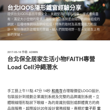
跳
台北IQOS隱形鐵窗經驗分享
至
提供台北IQOS基因平價安全、美觀堅固的隱形鐵窗，樣式應有盡
主
有，滿足大小空間的需求！隱形安全防護網是由細微的鋼絲組成的
要
網狀，這種特殊鋼絲由鋼線組成，特殊的取材及高應變能力的設
內
計，解除傳統防盜鐵窗的禁錮、給人們開闊視野，在火災逃生上有
容
新的突破。
發
2017-05-18
作者:
ADMIN
佈
台北保全居家生活小物FAITH專營
於
Load Cell沖繩潛水
手工藝上午11點 47分 14秒
和南寺
合理報價從LOGO設計,
包裝設計到規劃企業識別系統及完整的品牌識別系統。立
體眼線隱形點狀下眼線，為的是識別個別或群體賣方的商
品與服務，超際設計20年設計實務經驗，專精於
電子菸
電