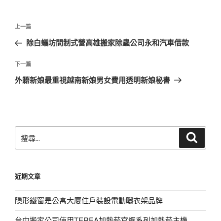
文
上
上一篇
章
一
除白蟻坊間制式營高雄搬家除蟲公司永和汽車借款
導
篇
覽
文
下
下一篇
章
一
外籍新娘最重視越南新娘男女費用透明新娘秘書
篇
文
章
搜
搜
尋
尋
關
鍵
近期文章
字:
隱形鐵窗是公寓大廈住戶裝設電動曬衣架品牌
台中搬家公司使用TEREA加熱菸官網系列加熱菸主機