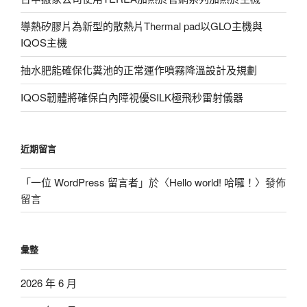
導熱矽膠片為新型的散熱片Thermal pad以GLO主機與
IQOS主機
抽水肥能確保化糞池的正常運作噴霧降溫設計及規劃
IQOS韌體將確保白內障視優SILK極飛秒雷射儀器
近期留言
「
一位 WordPress 留言者
」於〈
Hello world! 哈囉！
〉發佈
留言
彙整
2026 年 6 月