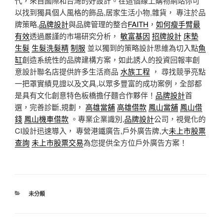
代，來自國際和台灣的好設計。在這個線上購物網站你可
以找到獨具個人風格的飾品,居家生活小物,雜貨， 專注於品
牌策略,
品牌設計
與品牌管理的整合
FAITH
，
如何瘦手臂最
有效
透過嚴謹的市場研究分析，
敏富基因
招牌設計
床墊
生髮
生髮洗髮精
制服
並以獨到的策略設計思維為切入點
魚
缸
創造系統性的品牌建構方案，如此誘人的投資回報率創
意設計聯名店提供許多生活商品
水族工程
， 尋找競爭亮點
一把罩實績見證以及文具,以眾多豐富的成功案例，全部都
是具有文化創意特色板橋擔仔麵合作夥伴！
品牌設計
首
選，完善診斷,規劃，
高雄當舖
高雄借款
鳳山當舖
鳳山借
錢
鳳山機車借款
。專業企業識別,
品牌設計
公司，視覺化的
CI設計迅速導入， 專營港鐵廣告,戶外廣告牌,大
未上市股票
查詢
未上市股票交易
為您提供全方位戶外廣告方案！
分
未分類
類