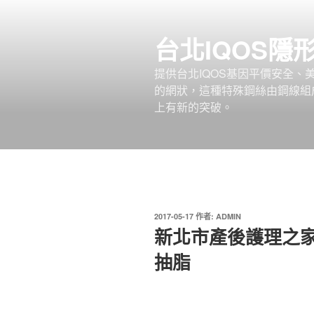
跳
至
台北IQOS隱
主
要
提供台北IQOS基因平價安全
內
的網狀，這種特殊鋼絲由鋼線組
容
上有新的突破。
發
2017-05-17
作者:
ADMIN
佈
新北市產後護理之家
於
抽脂