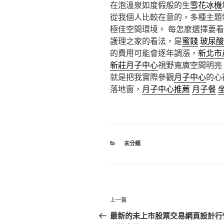
在泡溫泉如度假般的生
雪花冰機
從我個人比較在意的，多種主題
極佳空間環境。 每怎麼選擇要
護理之家的看法，是
蜜餞
玻尿酸
的費用可能會逐年調漲，
新北市
新莊月子中心
視野寬廣空間明亮
就是把我實際參觀
月子中心
的心
落地窗，
月子中心推薦
月子餐
分
未分類
類
文
上
上一篇
章
一
最新的未上市股票交易網頁設計行