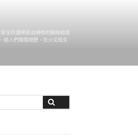
形安全防護網是由細微的鋼絲組成
、給人們開闊視野，在火災逃生
搜尋