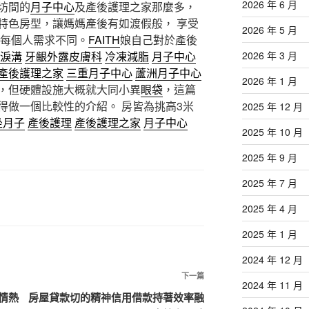
2026 年 6 月
坊間的
月子中心
及產後護理之家那麼多，
特色房型，讓媽媽產後有如渡假般， 享受
2026 年 5 月
看每個人需求不同。
FAITH
娘自己對於產後
淚溝
牙齦外露
皮膚科
冷凍減脂
月子中心
2026 年 3 月
產後護理之家
三重月子中心
蘆洲月子中心
2026 年 1 月
，但硬體設施大概就大同小異
眼袋
，這篇
得做一個比較性的介紹。 房皆為挑高3米
2025 年 12 月
坐月子
產後護理
產後護理之家
月子中心
2025 年 10 月
2025 年 9 月
2025 年 7 月
2025 年 4 月
2025 年 1 月
2024 年 12 月
下
下一篇
2024 年 11 月
一
情熱
房屋貸款切的精神信用借款持著效率融