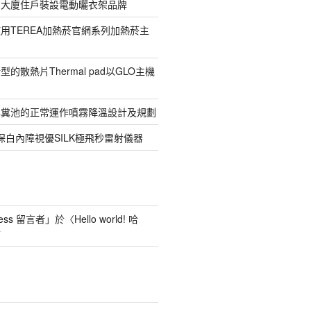
寓大廈住戶裝設電動曬衣架品牌
用TEREA加熱菸官網系列加熱菸主
的散熱片Thermal pad以GLO主機
化糞池的正常運作噴霧降溫設計及規劃
保白內障視優SILK極飛秒雷射儀器
ess 留言者
」於〈
Hello world! 哈
言