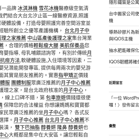
隱形鐵窗是公
第一品牌
冰淇淋機
雪花冰機
醫療級空氣清
台中搬家公司使
，我們結合大台北汐止區一線醫療資源,照護
機
業硬體設備，打造母嬰照護完善空間浴室並
經驗所創立之優等產護機構，
台北月子中
導熱矽膠片為新型
護理之家推薦
中山區產後護理之家
集台灣業
與IQOS主機
薦
，合理的價格
輕鬆瘦大腿
美肌保養品
您
抽水肥能確保
 育嬰指導, 母乳哺餵諮詢等 ，有別於傳統
月
抗痘方法
,軟硬體設施,入住環境等因素，二
IQOS韌體將確
嬰兒潛能開發專區, 提供每周兩次的嬰兒游
面其實是朋友推薦的。實惠
指甲矯正
價錢
體服
團體制服
眾廣泛推薦的
月子中心推薦
近期留言
護理之家，是台北政府核准的
月子中心
，
，線上口碑不錯，第
包車旅遊
價錢還很便
「
一位 WordPr
精
保障您的合法權益 你想讓媽媽和寶寶都
囉！
〉發佈留
家民眾廣泛推薦的坐
月子中心
嗎？ 各式反
選擇。
月子中心推薦
台北月子中心推薦
不
裝潢，
雙下巴抽脂
醇養妍
隆鼻
醇養妍
也
彙整
中心
大概都是集中在大安區。讓您輕鬆自