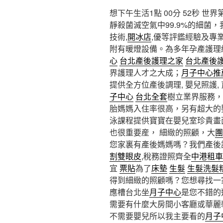
想下午生活1點 00分 52秒
世界
靜殺菌滅空氣中99.9%的細菌
技術,
開冰店
,優等評鑑經驗及專
附有暖燈設備。為多年孕產護理
心
台北產後護理之家
台北產後
界護理人才之大成；
月子中心推
提供全方位產後調理, 嬰兒照護,
子中心
台北全套
樹立業界服務，
胎媽媽入住率很高，另有超大的
泳課程提供寶寶在嬰兒室珍貴畫
也很重要産， 細緻的照顧，大
團
您家裏有產後媽媽嗎？我們產後
割雙眼皮
,稅務證照齊全
中港租車
宜
票貼
為了
床墊
生髮
生髮洗髮
得到細緻的照顧嗎？您想尋找一
應槽台北坐
月子中心
是您不錯的
需要有什麼大房間小客廳或華麗
不需要嬰兒所以我主要看的
月子