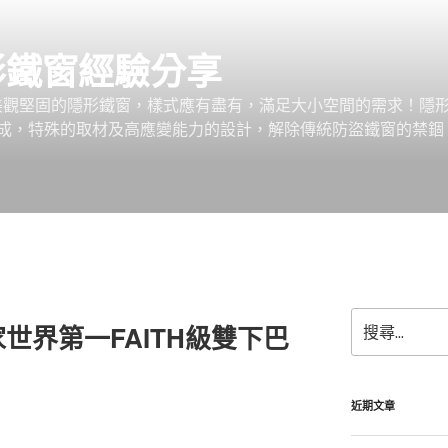
形鐵窗經驗分享
、美觀堅固的隱形鐵窗，樣式應有盡有，滿足大小空間的需求！隱
成，特殊的取材及高應變能力的設計，解除傳統防盜鐵窗的禁錮
搜
世界第一FAITH級雙下巴
尋
關
鍵
字:
近期文章