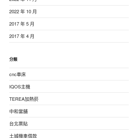
2022 年 10 月
2017 年 5 月
2017 年 4 月
分類
cnc車床
IQOS主機
TEREA加熱菸
中和當舖
台北票貼
土城機車借款