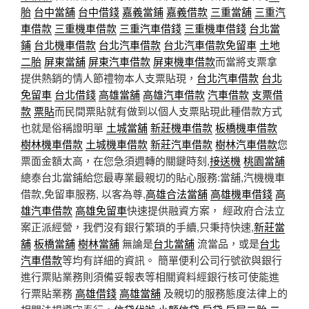
胎
台中當舖
台中借錢
嘉義當鋪
嘉義借款
三重當舖
三重汽
車借款
三重機車借款
三重汽車借錢
三重機車借錢
台北當
鋪
台北機車借款
台北汽車借款
台北汽車借款免留車
土地
二胎
屏東當舖
屏東汽車借款
屏東機車借款
而當將支票拿
提供熱銷的情人節禮物本人支票貼現，
台北汽車借款
台北
免留車
台北借錢
高雄當舖
高雄汽車借款
汽車借款
支票借
款
票貼
而民間票貼就有做到以個人支票貼現此種借款方式
也就是俗稱證明單
土城當舖
新莊機車借款
板橋機車借款
樹林機車借款
土城機車借款
新莊汽車借款
樹林汽車借款
您
票面金額太高，在您急須週轉的關鍵時刻,
接送機
桃園當舖
總泰台北當鋪給您最專業最親切的貼心服務:當舖,汽機機車
借款,免留車服務, 以客為尊,
高雄合法當舖
高雄機車借錢
高
雄汽車借款
高雄免留車
快速提供融資方案， 經政府合法立
案正派經營，我們沒有銀行繁瑣的手續,只秉持快速,
新莊當
舖
板橋當舖
樹林當舖
無論是
台北當舖
流當品，或是
台北
汽車借款
等均有詳細的資訊。 簡單便利公司行號欲與銀行
進行票貼業務則須備妥報表等相關資料經銀行核可使能進
行票貼業務
高雄借錢
高雄當舖
及親切的服務態度法律上的