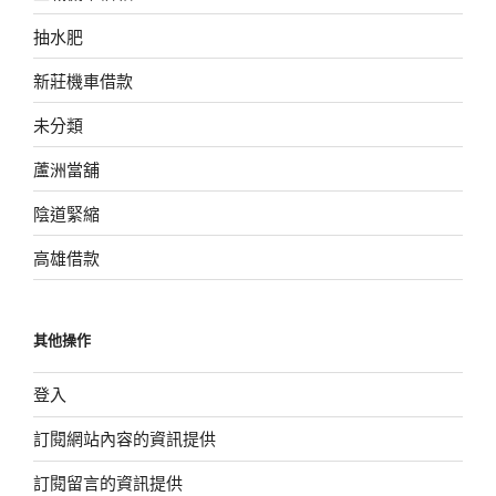
抽水肥
新莊機車借款
未分類
蘆洲當舖
陰道緊縮
高雄借款
其他操作
登入
訂閱網站內容的資訊提供
訂閱留言的資訊提供