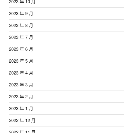
2023 年 10 月
2023 年 9 月
2023 年 8 月
2023 年 7 月
2023 年 6 月
2023 年 5 月
2023 年 4 月
2023 年 3 月
2023 年 2 月
2023 年 1 月
2022 年 12 月
2022 年 11 月