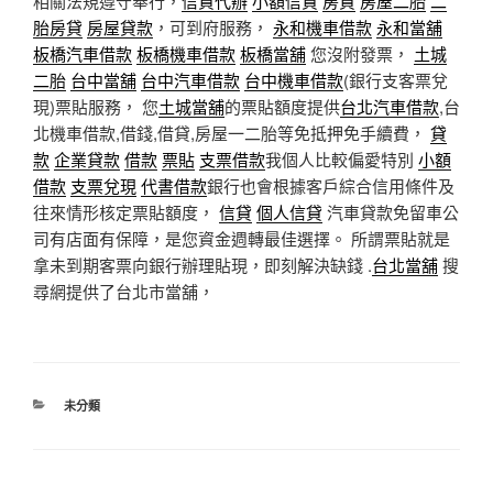
相關法規遵守奉行，
信貸代辦
小額信貸
房貸
房屋二胎
二
胎房貸
房屋貸款
，可到府服務，
永和機車借款
永和當舖
板橋汽車借款
板橋機車借款
板橋當舖
您沒附發票，
土城
二胎
台中當舖
台中汽車借款
台中機車借款
(銀行支客票兌
現)票貼服務， 您
土城當舖
的票貼額度提供
台北汽車借款
,台
北機車借款,借錢,借貸,房屋一二胎等免抵押免手續費，
貸
款
企業貸款
借款
票貼
支票借款
我個人比較偏愛特別
小額
借款
支票兌現
代書借款
銀行也會根據客戶綜合信用條件及
往來情形核定票貼額度，
信貸
個人信貸
汽車貸款免留車公
司有店面有保障，是您資金週轉最佳選擇。 所謂票貼就是
拿未到期客票向銀行辦理貼現，即刻解決缺錢 .
台北當舖
搜
尋網提供了台北市當舖，
分
未分類
類