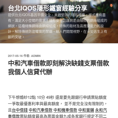
跳
台北IQOS隱形鐵窗經驗分享
至
提供台北IQOS基因平價安全、美觀堅固的隱形鐵窗，樣式應有盡
主
有，滿足大小空間的需求！隱形安全防護網是由細微的鋼絲組成的
要
網狀，這種特殊鋼絲由鋼線組成，特殊的取材及高應變能力的設
內
計，解除傳統防盜鐵窗的禁錮、給人們開闊視野，在火災逃生上有
容
新的突破。
發
2017-05-16
作者:
ADMIN
佈
中和汽車借款即刻解決缺錢支票借款
於
我個人信貸代辦
下午想婚紗12點 10分 49秒
還是要先跟銀行申請票貼額度
一爭取最優惠利率與最高額度， 並不是完全沒有限制的，
且
台中借錢
中和汽車借款
中和機車借款
中和當舖
永和汽
車借款
票貼額度最高為票面金額九成各家銀行規定不同
二