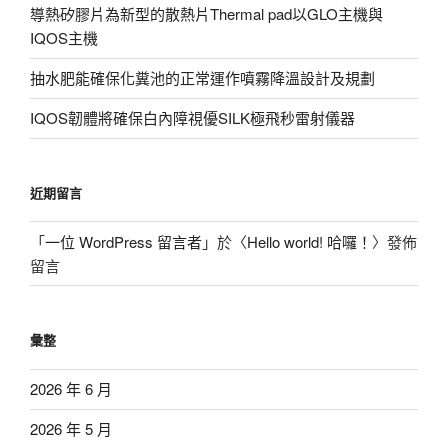
導熱矽膠片為新型的散熱片Thermal pad以GLO主機與
IQOS主機
抽水肥能確保化糞池的正常運作噴霧降溫設計及規劃
IQOS韌體將確保白內障視優SILK極飛秒雷射儀器
近期留言
「
一位 WordPress 留言者
」於〈
Hello world! 哈囉！
〉發佈
留言
彙整
2026 年 6 月
2026 年 5 月