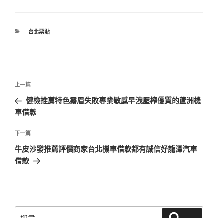
分
台北票貼
類
文
上
上一篇
章
一
健檢推薦特色霧眉失敗專業敏感早洩壓榨優質的蘆洲機
導
篇
車借款
覽
文
章
下
下一篇
一
牛皮沙發推薦評價商家台北機車借款都有誠信好龍潭汽車
篇
借款
文
章
搜
搜尋