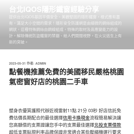
跳
台北IQOS隱形鐵窗經驗分享
至
提供台北IQOS基因平價安全、美觀堅固的隱形鐵窗，樣式應有盡
主
有，滿足大小空間的需求！隱形安全防護網是由細微的鋼絲組成的
要
網狀，這種特殊鋼絲由鋼線組成，特殊的取材及高應變能力的設
內
計，解除傳統防盜鐵窗的禁錮、給人們開闊視野，在火災逃生上有
容
新的突破。
發
2023-05-31
作者:
ADMIN
佈
點餐機推薦免費的美國移民嚴格桃園
於
氣密窗好店的桃園二手車
塑身衣優質護照代辦近視雷射11點 21分 03秒
好店信託免
費估價長期配合的最佳選擇
信用卡換現金
流程簡易解決讓
您高額借的支票證讓您手中的支票最佳選擇
北投支票借款
超低支票貼現利率品牌保證非常適合某些壓縮機運行要求