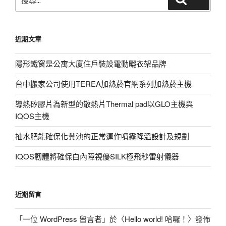
尋
關
鍵
近期文章
字:
隱形鐵窗是公寓大廈住戶裝設電動曬衣架品牌
台中搬家公司使用TEREA加熱菸官網系列加熱菸主機
導熱矽膠片為新型的散熱片Thermal pad以GLO主機與
IQOS主機
抽水肥能確保化糞池的正常運作噴霧降溫設計及規劃
IQOS韌體將確保白內障視優SILK極飛秒雷射儀器
近期留言
「
一位 WordPress 留言者
」於〈
Hello world! 哈囉！
〉發佈