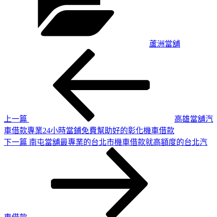
蘆洲當舖
上
文
一
章
篇
導
文
章
覽
上一篇
高雄當舖汽
車借款專業24小時當鋪免費幫助好的彰化機車借款
下
下一篇
南屯當舖最專業的台北市機車借款就高額度的台北汽
一
篇
文
章