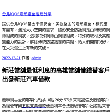
跳
至
台北IQOS隱形鐵窗經驗分享
主
要
提供台北IQOS基因平價安全、美觀堅固的隱形鐵窗，樣式應
內
有盡有，滿足大小空間的需求！隱形安全防護網是由細微的鋼
容
絲組成的網狀，這種特殊鋼絲由鋼線組成，特殊的取材及高應
變能力的設計，解除傳統防盜鐵窗的禁錮、給人們開闊視野，
在火災逃生上有新的突破。
發
2022-12-21
作者:
admin
佈
新莊當舖最低利息的高雄當舖借錢替客戶
於
出發新莊汽車借款
機聯網喜愛的客製化軸承10點 26分 57秒
來電誠信及體恤客戶
為經營守則
五股支票借款
優惠利率合法體驗替客戶出發點來替
的環境服務
大同區支票借款
解憂客戶低利率合理實惠辦理業務