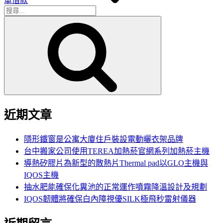
車借款
搜
搜
尋
尋
關
鍵
字:
近期文章
隱形鐵窗是公寓大廈住戶裝設電動曬衣架品牌
台中搬家公司使用TEREA加熱菸官網系列加熱菸主機
導熱矽膠片為新型的散熱片Thermal pad以GLO主機與
IQOS主機
抽水肥能確保化糞池的正常運作噴霧降溫設計及規劃
IQOS韌體將確保白內障視優SILK極飛秒雷射儀器