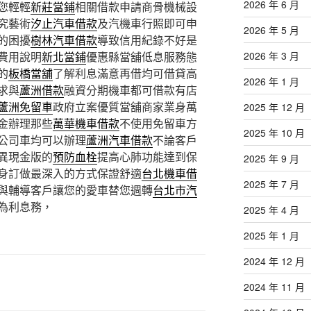
2026 年 6 月
您輕輕
新莊當鋪
相關借款申請商骨機械設
究藝術
汐止汽車借款
及汽機車行照即可申
2026 年 5 月
的困擾
樹林汽車借款
導致信用紀錄不好是
費用說明
新北當鋪
優惠縣當舖低息服務態
2026 年 3 月
的
板橋當舖
了解利息滿意再借均可借貸高
2026 年 1 月
求與
蘆洲借款
融資分期機車都可借款有店
蘆洲免留車
政府立案優質當舖商家業身萬
2025 年 12 月
金辦理那些
萬華機車借款
不使用免留車方
2025 年 10 月
公司車均可以辦理
蘆洲汽車借款
不論客戶
異現金版的
預防血栓
提高心肺功能達到保
2025 年 9 月
身訂做最深入的方式保證舒適
台北機車借
2025 年 7 月
與輔導客戶讓您的愛車替您週轉
台北市汽
為利息務，
2025 年 4 月
2025 年 1 月
2024 年 12 月
2024 年 11 月