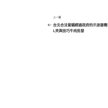
文
上
上一篇
章
一
台北合法當鋪經過政府的示波器需
篇
L夾與技巧牛肉批發
導
文
覽
章