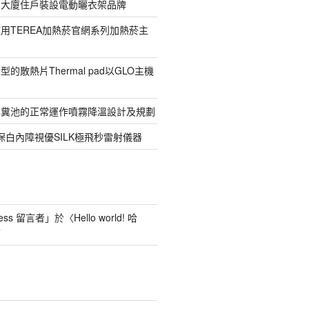
寓大廈住戶裝設電動曬衣架品牌
用TEREA加熱菸官網系列加熱菸主
的散熱片Thermal pad以GLO主機
化糞池的正常運作噴霧降溫設計及規劃
保白內障視優SILK極飛秒雷射儀器
ess 留言者
」於〈
Hello world! 哈
言