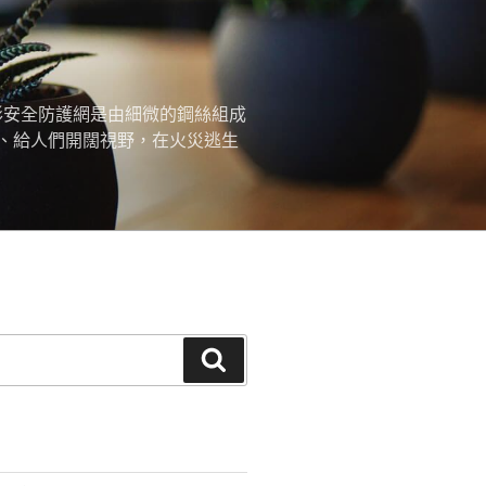
形安全防護網是由細微的鋼絲組成
、給人們開闊視野，在火災逃生
搜
尋