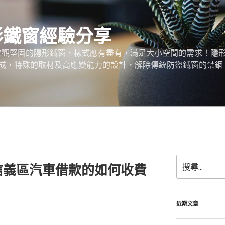
形鐵窗經驗分享
、美觀堅固的隱形鐵窗，樣式應有盡有，滿足大小空間的需求！隱
成，特殊的取材及高應變能力的設計，解除傳統防盜鐵窗的禁錮
搜
信義區汽車借款的如何收費
尋
關
鍵
字:
近期文章