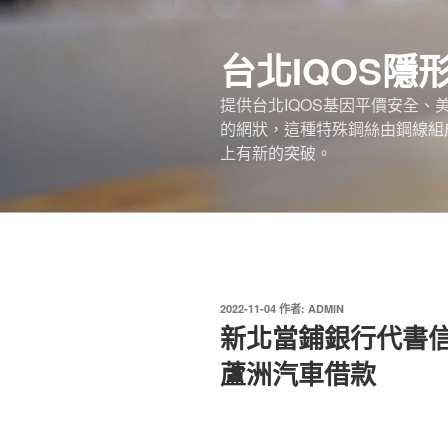
跳
至
台北IQOS隱
主
要
提供台北IQOS基因平價安全
內
的網狀，這種特殊鋼絲由鋼線組
容
上有新的突破。
發
2022-11-04
作者:
ADMIN
佈
新北當鋪銀行代書
於
蘆洲汽車借款