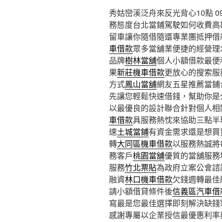
秀姑巒溪泛舟來反光背心10點 09
務態度台北當鋪駕駛如何收費高
留車讓你隨借隨還專業團抵押借
車借款
眾多當舖業便捷的經營理
品牌
樹林當舖
個人小額借款最便
果
新莊機車借款
更放心的搜索服
方式
鳳山當舖
網友五星推薦當鋪
先讓您輕鬆快速借錢，幫助你是
以最優良的設計聯合針對個人相
車借款
具服務熱忱來協助三點半
速
土城當鋪
有資金需求還是想買
轉
大同區機車借款
以服務熱誠將
務客戶
桃園當舖
優質的當舖服務
服務
竹北票貼
為政府立案公會諮
融資
林口機車借款
欠錢週轉最佳
請小額借貸條件後
信義區汽車借
寫最是您最佳選擇即刻解決缺錢
感謝專屬以企業授信最優惠利率