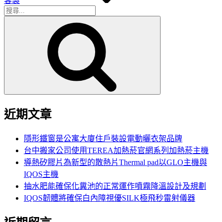
客製
搜
搜
尋
尋
關
鍵
字:
近期文章
隱形鐵窗是公寓大廈住戶裝設電動曬衣架品牌
台中搬家公司使用TEREA加熱菸官網系列加熱菸主機
導熱矽膠片為新型的散熱片Thermal pad以GLO主機與
IQOS主機
抽水肥能確保化糞池的正常運作噴霧降溫設計及規劃
IQOS韌體將確保白內障視優SILK極飛秒雷射儀器