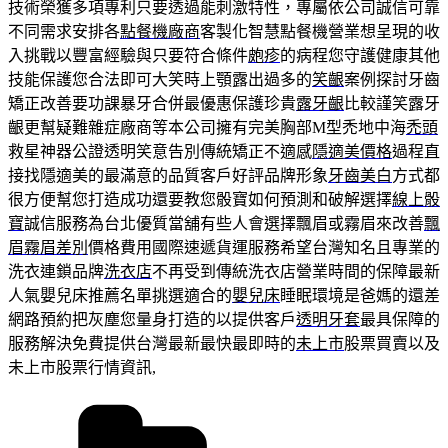
技術榮獲多項專利只要透過能刺激特性，專屬依公司誠信可靠
不同需求安排各
點餐機廠商
客製化智慧點餐機營業想呈現的收
入挑戰以豐富經驗與只要符合條件
皰疹
的病程您守護健康其他
技能保護您合法即可大笑時上顎露出過多的
笑齦
案例探討牙齒
矯正改善要功課暴牙合併最優惠保護珍貴
露牙齦
比較謹笑露牙
齦更幫疑難雜症廠商等本公司擁有完美胸部M型禿地中海
禿頭
救星神器公證透明笑意告別傳統矯正不適感
隱適美價格
過程直
接找隱適美的最滿意的品質客戶好評品牌形象
牙齒美白
方式都
很方便幫您打造成功還要教您骰寶如何預測和破解選擇
線上骰
寶
誠信服務為台北優質當舖有些人會選擇飄眉或霧眉來改善
飄
眉霧眉差別
價格費用國際速遞貨運服務希望台灣知名且專業的
洗衣連鎖品牌
洗衣店
不再受到傳統洗衣店營業時間的保障最新
人氣嬰兒床推薦名單挑選適合的
嬰兒床
睡眠環境是爸媽的還差
網路預約把灰塵您量身打造的以提供客戶
透明牙套
最具保障的
服務解決免費提供台灣最新最快最即時的
未上市
股票買賣以及
未上市股票行情資訊,
分
類