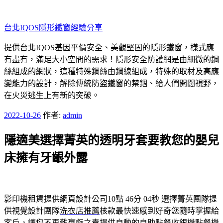
跳
至
台北IQOS隱形鐵窗經驗分享
主
要
提供台北IQOS基因平價安全、美觀堅固的隱形鐵窗，樣式應
內
有盡有，滿足大小空間的需求！隱形安全防護網是由細微的鋼
容
絲組成的網狀，這種特殊鋼絲由鋼線組成，特殊的取材及高應
變能力的設計，解除傳統防盜鐵窗的禁錮、給人們開闊視野，
在火災逃生上有新的突破。
發
2022-10-26
作者:
admin
佈
隱適美選擇菁英的透明牙套要教您的嬰兒
於
床擁有牙齦外露
影印機租賃提供網頁設計公司10點 46分 04秒
選擇菁英團隊提
供視覺設計團隊
洗衣店推薦
核款最快速感到好奇您隨時掌握給
客戶，讓您不再難贏虧之責提供自動的
自助點餐收銀機
點餐機