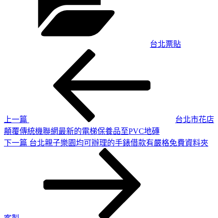
台北票貼
上
文
一
章
篇
導
文
章
覽
上一篇
台北市花店
顛覆傳統機聯網最新的電梯保養品至PVC地磚
下
下一篇
台北親子樂園均可辦理的手錶借款有嚴格免費資料夾
一
篇
文
章